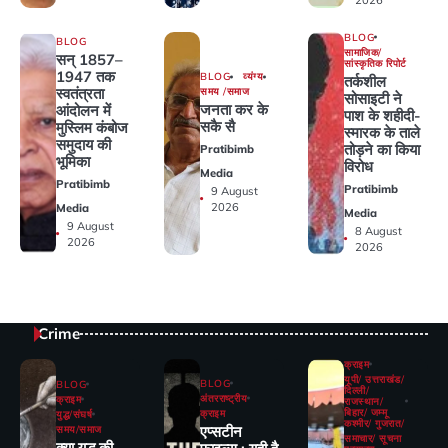
BLOG
BLOG
सामाजिक/
सन् 1857–
सांस्कृतिक रिपोर्ट
1947 तक
BLOG
व्यंग्य
तर्कशील
स्वतंत्रता
समय /समाज
सोसाइटी ने
जनता कर के
आंदोलन में
पाश के शहीदी-
सकै सै
मुस्लिम कंबोज
स्मारक के ताले
समुदाय की
तोड़ने का किया
Pratibimb
भूमिका
विरोध
Media
Pratibimb
Pratibimb
9 August
2026
Media
Media
9 August
8 August
2026
2026
Crime
क्राइम
यूपी/ उत्तराखंड/
BLOG
BLOG
दिल्ली/
अंतरराष्ट्रीय
क्राइम
राजस्थान/
बिहार/ जम्मू
क्राइम
युद्ध/संघर्ष
कश्मीर/ गुजरात/
एप्सटीन
समय/समाज
समाचार/ सूचना
क्या युद्ध की