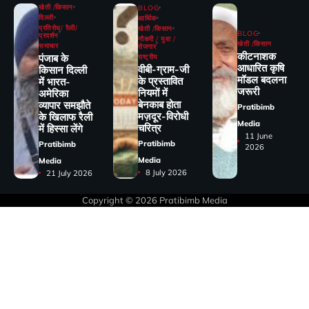
खेती /किसान
BLOG
दिल्ली
आर्थिक
प्रतिरोध/ रैली/
खेती /किसान
BLOG
प्रदर्शन
नौकरी / युवा /
खेती /किसान
समाचार
रोजगार
कीटनाशक
पंजाब के
राष्ट्रीय
आधारित कृषि
वीबी-ग्राम-जी
किसान दिल्ली
मॉडल बदलना
के प्रस्तावित
में भारत-
जरूरी
नियमों में
अमेरिका
बेनकाब होता
व्यापार समझौते
Pratibimb
मज़दूर-विरोधी
के खिलाफ रैली
Media
चरित्र
में हिस्सा लेंगे
11 June
Pratibimb
Pratibimb
2026
Media
Media
8 July 2026
21 July 2026
Copyright © 2026
Pratibimb Media