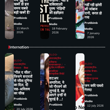
फाइल्स : यही है
प्रसारण
खबरें ही इस
शक्तिशाली
नहीं रही झांसी
समय सबसे
पुरुष ‘भेड़ियों’
की जांंबाज
बड़ी खबरें हैं?
की हक़ीक़त
रानी, कत्‍ल हो
गया
Pratibimb
Pratibimb
Pratibimb
Media
Media
11 March
18 February
Media
2026
2026
7 January
2026
Internation
BLOG
अंतरराष्ट्रीय
BLOG
इतिहास/
BLOG
अंतरराष्ट्रीय
समाजशास्त्र /
भूगोल/मनोविज्ञान
अंतरराष्ट्रीय
विरासत
शिक्षा
सामाजिक/
आलेख विचार
‘नील द सील’:
सांस्कृतिक रिपोर्ट
विरासत
जिसने शरारतों
शटअप
साहित्य/पुस्तक
से जीता दुनिया
समीक्षा
अमारिला, ये
का दिल, दी
जन कवि पाब्लो
जो गौरवर्ण की
सह-अस्तित्व
नेरुदा
लुनाई है, वह
का सीख
आपने इन्हीं से
Pratibimb
चुराई है …!
Pratibimb
Media
Media
Pratibimb
12 July 2026
20 July 2026