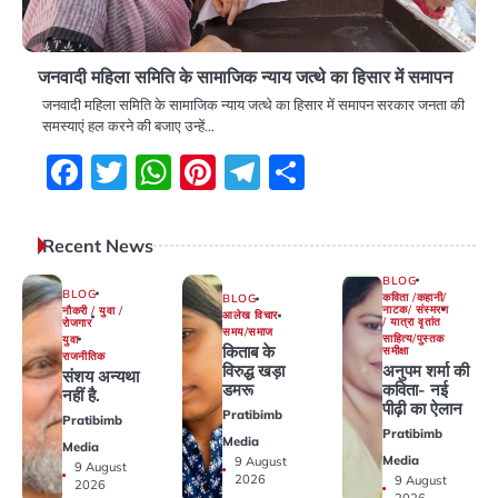
जनवादी महिला समिति के सामाजिक न्याय जत्थे का हिसार में समापन
जनवादी महिला समिति के सामाजिक न्याय जत्थे का हिसार में समापन सरकार जनता की
समस्याएं हल करने की बजाए उन्हें…
Facebook
Twitter
WhatsApp
Pinterest
Telegram
Share
Recent News
BLOG
BLOG
कविता /कहानी/
BLOG
नाटक/ संस्मरण
नौकरी / युवा /
आलेख विचार
/ यात्रा वृतांत
रोजगार
समय/समाज
साहित्य/पुस्तक
युवा
किताब के
समीक्षा
राजनीतिक
अनुपम शर्मा की
विरुद्ध खड़ा
संशय अन्यथा
कविता- नई
डमरू
नहीं है.
पीढ़ी का ऐलान
Pratibimb
Pratibimb
Pratibimb
Media
Media
Media
9 August
9 August
2026
9 August
2026
2026