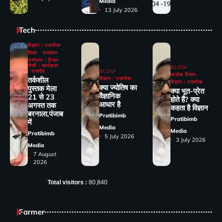
Media
13 July 2026
Tech
विज्ञान / तकनीक
शिक्षा
समाचार
सम्मेलन / विचार
गोष्ठी / कार्यक्रम
BLOG
/ समारोह
BLOG
आलेख विचार
तर्कशील
विज्ञान / तकनीक
विज्ञान / तकनीक
क्या ज्योतिष का
पुस्तक मेला
क्या भूत-प्रेत
वैज्ञानिक
21 से 23
होते हैं? क्या
आधार है
अगस्त तक
कहता है विज्ञान
बरनाला,पंजाब
Pratibimb
Pratibimb
में
Media
Media
Pratibimb
5 July 2026
3 July 2026
Media
7 August
2026
Total visitors :
80,840
Farmer