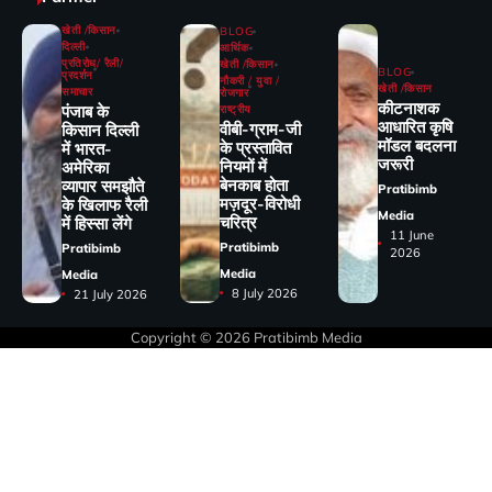
खेती /किसान
BLOG
दिल्ली
आर्थिक
प्रतिरोध/ रैली/
खेती /किसान
BLOG
प्रदर्शन
नौकरी / युवा /
खेती /किसान
समाचार
रोजगार
कीटनाशक
पंजाब के
राष्ट्रीय
आधारित कृषि
वीबी-ग्राम-जी
किसान दिल्ली
मॉडल बदलना
के प्रस्तावित
में भारत-
जरूरी
नियमों में
अमेरिका
बेनकाब होता
व्यापार समझौते
Pratibimb
मज़दूर-विरोधी
के खिलाफ रैली
Media
चरित्र
में हिस्सा लेंगे
11 June
Pratibimb
Pratibimb
2026
Media
Media
8 July 2026
21 July 2026
Copyright © 2026
Pratibimb Media