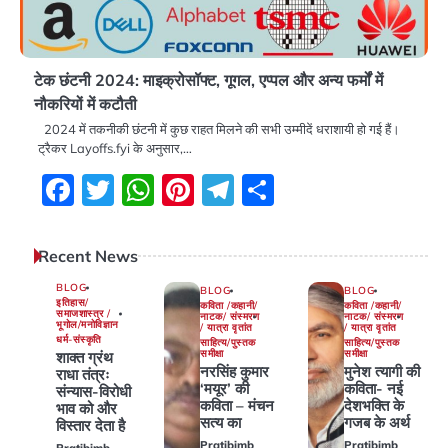
टेक छंटनी 2024: माइक्रोसॉफ्ट, गूगल, एप्पल और अन्य फर्मों में
नौकरियों में कटौती
2024 में तकनीकी छंटनी में कुछ राहत मिलने की सभी उम्मीदें धराशायी हो गई हैं।
ट्रैकर Layoffs.fyi के अनुसार,…
Facebook
Twitter
WhatsApp
Pinterest
Telegram
Share
Recent News
BLOG
BLOG
BLOG
इतिहास/
कविता /कहानी/
कविता /कहानी/
समाजशास्त्र /
नाटक/ संस्मरण
नाटक/ संस्मरण
भूगोल/मनोविज्ञान
/ यात्रा वृतांत
/ यात्रा वृतांत
धर्म-संस्कृति
साहित्य/पुस्तक
साहित्य/पुस्तक
समीक्षा
समीक्षा
शाक्त ग्रंथ
नरसिंह कुमार
मुनेश त्यागी की
राधा तंत्रः
‘मयूर’ की
कविता- नई
संन्यास-विरोधी
कविता – मंचन
देशभक्ति के
भाव को और
सत्य का
गजब के अर्थ
विस्तार देता है
Pratibimb
Pratibimb