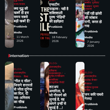
क्राइम
युद्ध/संघर्ष
कश्मीर/ गुजरात/
एप्सटीन
समय/समाज
समाचार/ सूचना
क्या युद्ध की
फाइल्स : यही है
प्रसारण
खबरें ही इस
शक्तिशाली
नहीं रही झांसी
समय सबसे
पुरुष ‘भेड़ियों’
की जांंबाज
बड़ी खबरें हैं?
की हक़ीक़त
रानी, कत्‍ल हो
गया
Pratibimb
Pratibimb
Pratibimb
Media
Media
11 March
18 February
Media
2026
2026
7 January
2026
Internation
BLOG
अंतरराष्ट्रीय
BLOG
इतिहास/
BLOG
अंतरराष्ट्रीय
समाजशास्त्र /
भूगोल/मनोविज्ञान
अंतरराष्ट्रीय
विरासत
शिक्षा
सामाजिक/
आलेख विचार
‘नील द सील’:
सांस्कृतिक रिपोर्ट
विरासत
जिसने शरारतों
शटअप
साहित्य/पुस्तक
से जीता दुनिया
समीक्षा
अमारिला, ये
का दिल, दी
जन कवि पाब्लो
जो गौरवर्ण की
सह-अस्तित्व
नेरुदा
लुनाई है, वह
का सीख
आपने इन्हीं से
Pratibimb
चुराई है …!
Pratibimb
Media