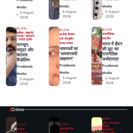
Pratibimb
Media
Media
Media
6 August
6 August
6 August
2026
2026
2026
BLOG
BLOG
BLOG
कविता /कहानी/
राजनीतिक
आलेख विचार
नाटक/ संस्मरण
राष्ट्रीय
धर्म-संस्कृति
/ यात्रा वृतांत
भारत में ईंधन
समय/समाज
मानसून,
भावनाओं का
की लूट का
समुद्र और
‘अवसरवादी
राजनैतिक
बदलता
आहतपन’
अर्थशास्त्र
कैंडोलिम
Pratibimb
Pratibimb
Pratibimb
Media
Media
Media
5 August
5 August
5 August
2026
2026
2026
Crime
क्राइम
यूपी/ उत्तराखंड/
BLOG
BLOG
दिल्ली/
अंतरराष्ट्रीय
क्राइम
राजस्थान/
बिहार/ जम्मू