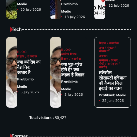
Media
Pratibimb
12 July 2026
20 July 2026
Media
13 July 2026
Tech
विज्ञान / तकनीक
सभा / संगठन/
BLOG
सोसायटी
BLOG
आलेख विचार
समाचार
विज्ञान / तकनीक
विज्ञान / तकनीक
सम्मेलन / विचार
क्या ज्योतिष का
क्या भूत-प्रेत
गोष्ठी / कार्यक्रम /
वैज्ञानिक
समारोह
होते हैं? क्या
आधार है
तर्कशील
कहता है विज्ञान
सोसायटी हरियाणा
Pratibimb
Pratibimb
की कैथल जिला
Media
इकाई का गठन
Media
5 July 2026
3 July 2026
Pratibimb Media
22 June 2026
Total visitors :
80,427
Farmer