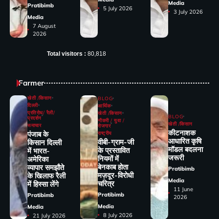
Media
Pratibimb
5 July 2026
3 July 2026
Media
7 August
2026
Total visitors :
80,818
Farmer
खेती /किसान
BLOG
दिल्ली
आर्थिक
प्रतिरोध/ रैली/
खेती /किसान
BLOG
प्रदर्शन
नौकरी / युवा /
खेती /किसान
समाचार
रोजगार
कीटनाशक
पंजाब के
राष्ट्रीय
आधारित कृषि
वीबी-ग्राम-जी
किसान दिल्ली
मॉडल बदलना
के प्रस्तावित
में भारत-
जरूरी
नियमों में
अमेरिका
बेनकाब होता
व्यापार समझौते
Pratibimb
मज़दूर-विरोधी
के खिलाफ रैली
Media
चरित्र
में हिस्सा लेंगे
11 June
Pratibimb
Pratibimb
2026
Media
Media
8 July 2026
21 July 2026