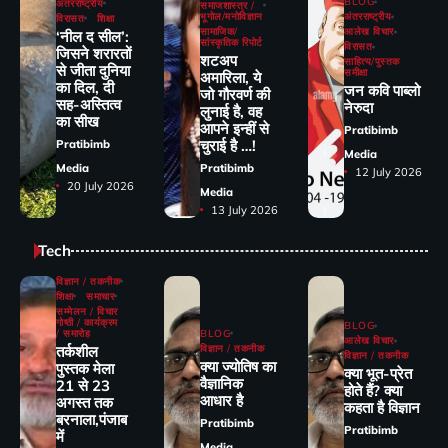
BLOG
अंतरराष्ट्रीय
समाजशास्त्र /
भूगोल/मनोविज्ञान
अंतरराष्ट्रीय
विरासत
शिक्षा
सामाजिक/
आलेख विचार
‘नील द सील’:
सांस्कृतिक रिपोर्ट
विरासत
जिसने शरारतों
शटअप
साहित्य/पुस्तक
से जीता दुनिया
समीक्षा
अमारिला, ये
का दिल, दी
जन कवि पाब्लो
जो गौरवर्ण की
सह-अस्तित्व
नेरुदा
लुनाई है, वह
का सीख
आपने इन्हीं से
Pratibimb
चुराई है …!
Pratibimb
Media
Media
Pratibimb
12 July 2026
20 July 2026
Media
13 July 2026
Tech
विज्ञान / तकनीक
शिक्षा
समाचार
सम्मेलन / विचार
गोष्ठी / कार्यक्रम
BLOG
/ समारोह
BLOG
आलेख विचार
तर्कशील
विज्ञान / तकनीक
विज्ञान / तकनीक
क्या ज्योतिष का
पुस्तक मेला
क्या भूत-प्रेत
वैज्ञानिक
21 से 23
होते हैं? क्या
आधार है
अगस्त तक
कहता है विज्ञान
बरनाला,पंजाब
Pratibimb
Pratibimb
में
Media