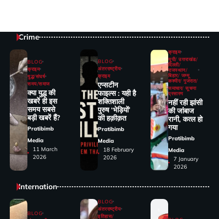
Crime
क्राइम
यूपी/ उत्तराखंड/
BLOG
BLOG
दिल्ली/
अंतरराष्ट्रीय
क्राइम
राजस्थान/
बिहार/ जम्मू
क्राइम
युद्ध/संघर्ष
कश्मीर/ गुजरात/
एप्सटीन
समय/समाज
समाचार/ सूचना
क्या युद्ध की
फाइल्स : यही है
प्रसारण
खबरें ही इस
शक्तिशाली
नहीं रही झांसी
समय सबसे
पुरुष ‘भेड़ियों’
की जांंबाज
बड़ी खबरें हैं?
की हक़ीक़त
रानी, कत्‍ल हो
गया
Pratibimb
Pratibimb
Pratibimb
Media
Media
11 March
18 February
Media
2026
2026
7 January
2026
Internation
BLOG
अंतरराष्ट्रीय
BLOG
इतिहास/