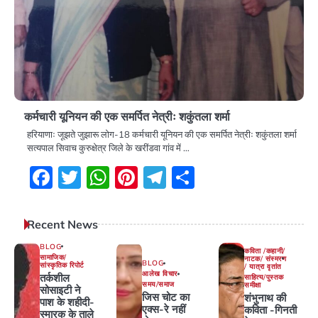
कर्मचारी यूनियन की एक समर्पित नेत्रीः शकुंतला शर्मा
हरियाणाः जूझते जुझारू लोग-18 कर्मचारी यूनियन की एक समर्पित नेत्रीः शकुंतला शर्मा
सत्यपाल सिवाच कुरुक्षेत्र जिले के खरींडवा गांव में …
Facebook
Twitter
WhatsApp
Pinterest
Telegram
Share
Recent News
BLOG
कविता /कहानी/
सामाजिक/
नाटक/ संस्मरण
BLOG
सांस्कृतिक रिपोर्ट
/ यात्रा वृतांत
आलेख विचार
तर्कशील
साहित्य/पुस्तक
समय/समाज
समीक्षा
सोसाइटी ने
जिस चोट का
शंभुनाथ की
पाश के शहीदी-
एक्स-रे नहीं
कविता -गिनती
स्मारक के ताले