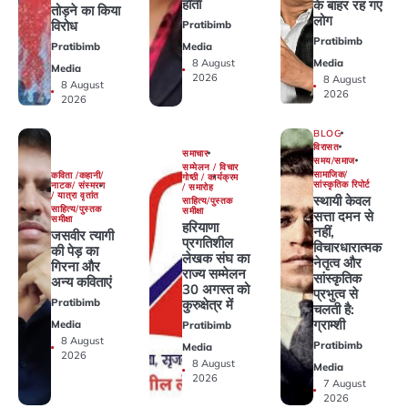
होता
के बाहर रह गए
तोड़ने का किया
लोग
विरोध
Pratibimb
Pratibimb
Pratibimb
Media
Media
8 August
Media
2026
8 August
8 August
2026
2026
BLOG
विरासत
समाचार
समय/समाज
सम्मेलन / विचार
सामाजिक/
कविता /कहानी/
गोष्ठी / कार्यक्रम
सांस्कृतिक रिपोर्ट
नाटक/ संस्मरण
/ समारोह
/ यात्रा वृतांत
स्थायी केवल
साहित्य/पुस्तक
साहित्य/पुस्तक
समीक्षा
सत्ता दमन से
समीक्षा
हरियाणा
नहीं,
जसवीर त्यागी
प्रगतिशील
विचारधारात्मक
की पेड़ का
लेखक संघ का
नेतृत्व और
गिरना और
राज्य सम्मेलन
सांस्कृतिक
अन्य कविताएं
30 अगस्त को
प्रभुत्व से
कुरुक्षेत्र में
Pratibimb
चलती है:
ग्राम्शी
Media
Pratibimb
8 August
Pratibimb
Media
2026
8 August
Media
2026
7 August
2026