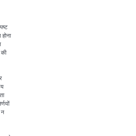
पष्ट
न होना
ा
ज की
र
णय
ता
्णयों
 न