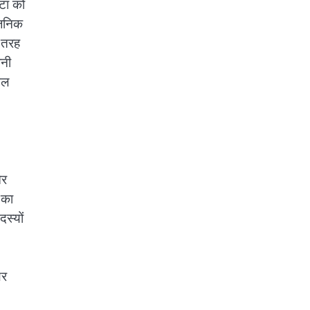
ेटा को
वजनिक
स तरह
ानी
टल
और
 का
स्यों
िर