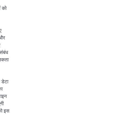
ं को
ए
 और
ए
संबंध
 सकता
 डेटा
का
साइन
नी
को इस