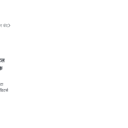
र बंद
िटल
के
ेटा
डिटर्स
pp
est
egram
Share