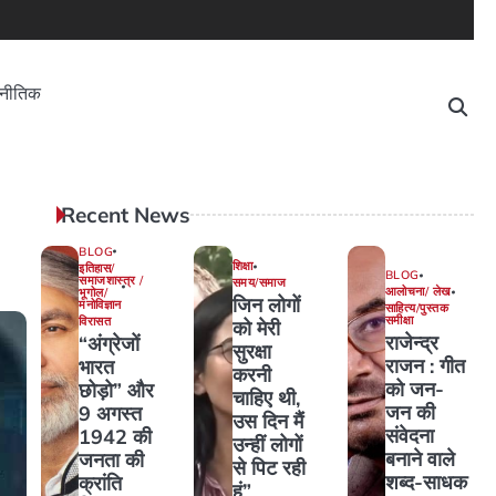
नीतिक
Recent News
BLOG
शिक्षा
इतिहास/
BLOG
समाजशास्त्र /
समय/समाज
आलोचना/ लेख
भूगोल/
जिन लोगों
मनोविज्ञान
साहित्य/पुस्तक
समीक्षा
विरासत
को मेरी
राजेन्द्र
“अंग्रेजों
सुरक्षा
राजन : गीत
भारत
करनी
को जन-
छोड़ो” और
चाहिए थी,
जन की
9 अगस्त
उस दिन मैं
संवेदना
1942 की
उन्हीं लोगों
बनाने वाले
जनता की
से पिट रही
शब्द-साधक
क्रांति
हूं”