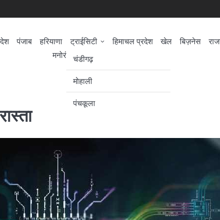
देश
पंजाब
हरियाणा
ट्राईसिटी
हिमाचल प्रदेश
खेल
बिज़नेस
राज
मनोरंजन/सिनेमा
सेहत
लोकसभा चुनाव
चंडीगढ़
मोहाली
पंचकूला
ास्ता