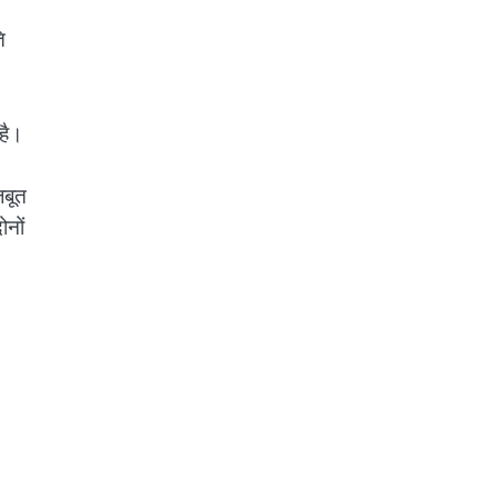
ि
है।
जबूत
ोनों