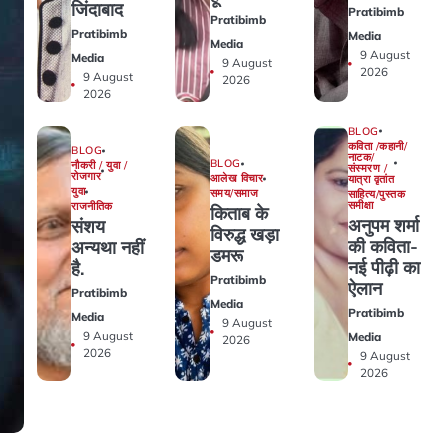
जिंदाबाद
Pratibimb
Pratibimb
Pratibimb
Media
Media
9 August
Media
9 August
2026
9 August
2026
2026
BLOG
कविता /कहानी/
BLOG
नाटक/
BLOG
नौकरी / युवा /
संस्मरण /
रोजगार
आलेख विचार
यात्रा वृतांत
युवा
समय/समाज
साहित्य/पुस्तक
समीक्षा
राजनीतिक
किताब के
अनुपम शर्मा
संशय
विरुद्ध खड़ा
की कविता-
अन्यथा नहीं
डमरू
नई पीढ़ी का
है.
Pratibimb
ऐलान
Pratibimb
Media
Pratibimb
Media
9 August
9 August
Media
2026
2026
9 August
2026