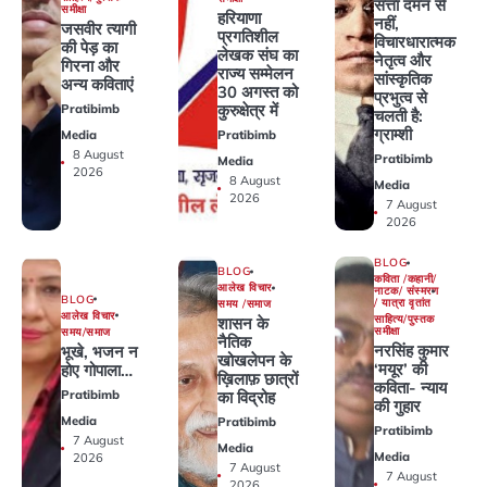
सत्ता दमन से
समीक्षा
हरियाणा
नहीं,
जसवीर त्यागी
प्रगतिशील
विचारधारात्मक
की पेड़ का
लेखक संघ का
नेतृत्व और
गिरना और
राज्य सम्मेलन
सांस्कृतिक
अन्य कविताएं
30 अगस्त को
प्रभुत्व से
कुरुक्षेत्र में
Pratibimb
चलती है:
ग्राम्शी
Media
Pratibimb
8 August
Pratibimb
Media
2026
8 August
Media
2026
7 August
2026
BLOG
BLOG
कविता /कहानी/
आलेख विचार
नाटक/ संस्मरण
BLOG
/ यात्रा वृतांत
समय /समाज
आलेख विचार
साहित्य/पुस्तक
शासन के
समीक्षा
समय/समाज
नैतिक
नरसिंह कुमार
भूखे, भजन न
खोखलेपन के
‘मयूर’ की
होए गोपाला…
ख़िलाफ़ छात्रों
कविता- न्याय
Pratibimb
का विद्रोह
की गुहार
Media
Pratibimb
Pratibimb
7 August
Media
Media
2026
7 August
7 August
2026