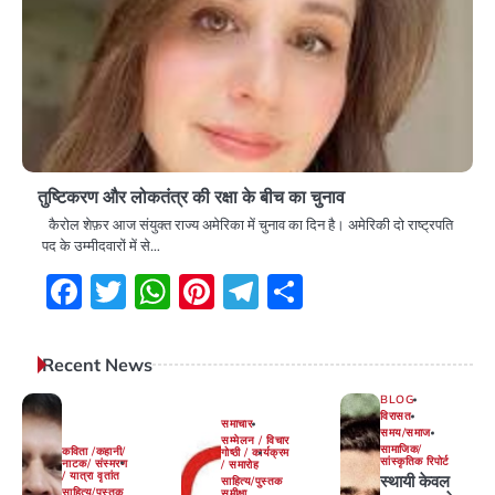
तुष्टिकरण और लोकतंत्र की रक्षा के बीच का चुनाव
कैरोल शेफ़र आज संयुक्त राज्य अमेरिका में चुनाव का दिन है। अमेरिकी दो राष्ट्रपति
पद के उम्मीदवारों में से…
Facebook
Twitter
WhatsApp
Pinterest
Telegram
Share
Recent News
BLOG
विरासत
समाचार
समय/समाज
सम्मेलन / विचार
सामाजिक/
कविता /कहानी/
गोष्ठी / कार्यक्रम
सांस्कृतिक रिपोर्ट
नाटक/ संस्मरण
/ समारोह
/ यात्रा वृतांत
स्थायी केवल
साहित्य/पुस्तक
साहित्य/पुस्तक
समीक्षा