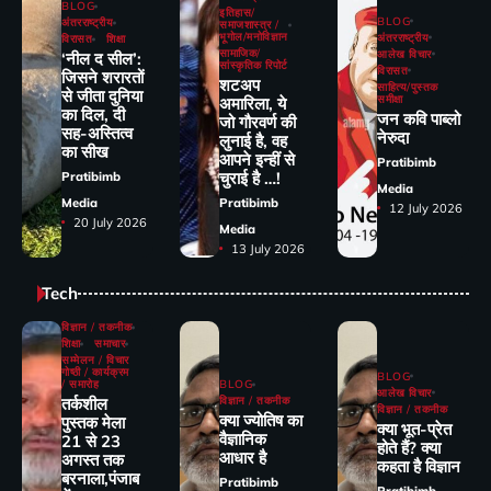
BLOG
इतिहास/
BLOG
अंतरराष्ट्रीय
समाजशास्त्र /
भूगोल/मनोविज्ञान
अंतरराष्ट्रीय
विरासत
शिक्षा
सामाजिक/
आलेख विचार
‘नील द सील’:
सांस्कृतिक रिपोर्ट
विरासत
जिसने शरारतों
शटअप
साहित्य/पुस्तक
से जीता दुनिया
समीक्षा
अमारिला, ये
का दिल, दी
जन कवि पाब्लो
जो गौरवर्ण की
सह-अस्तित्व
नेरुदा
लुनाई है, वह
का सीख
आपने इन्हीं से
Pratibimb
चुराई है …!
Pratibimb
Media
Media
Pratibimb
12 July 2026
20 July 2026
Media
13 July 2026
Tech
विज्ञान / तकनीक
शिक्षा
समाचार
सम्मेलन / विचार
गोष्ठी / कार्यक्रम
BLOG
/ समारोह
BLOG
आलेख विचार
तर्कशील
विज्ञान / तकनीक
विज्ञान / तकनीक
क्या ज्योतिष का
पुस्तक मेला
क्या भूत-प्रेत
वैज्ञानिक
21 से 23
होते हैं? क्या
आधार है
अगस्त तक
कहता है विज्ञान
बरनाला,पंजाब
Pratibimb
Pratibimb