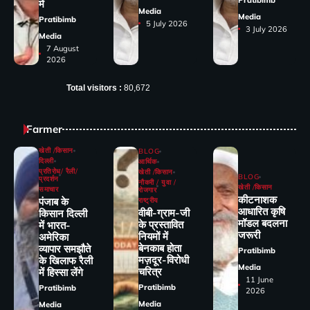
में
Media
Media
Pratibimb
5 July 2026
3 July 2026
Media
7 August
2026
Total visitors :
80,672
Farmer
खेती /किसान
BLOG
दिल्ली
आर्थिक
प्रतिरोध/ रैली/
खेती /किसान
BLOG
प्रदर्शन
नौकरी / युवा /
खेती /किसान
समाचार
रोजगार
कीटनाशक
पंजाब के
राष्ट्रीय
आधारित कृषि
वीबी-ग्राम-जी
किसान दिल्ली
मॉडल बदलना
के प्रस्तावित
में भारत-
जरूरी
नियमों में
अमेरिका
बेनकाब होता
व्यापार समझौते
Pratibimb
मज़दूर-विरोधी
के खिलाफ रैली
Media
चरित्र
में हिस्सा लेंगे
11 June
Pratibimb
Pratibimb
2026
Media
Media