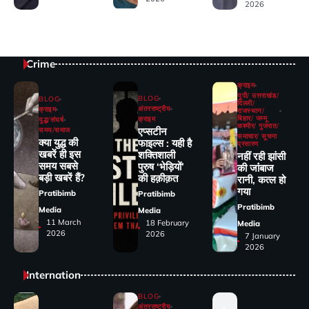
2026
Crime
क्राइम
यूपी/ उत्तराखंड/
BLOG
BLOG
दिल्ली/
अंतरराष्ट्रीय
क्राइम
राजस्थान/
बिहार/ जम्मू
क्राइम
युद्ध/संघर्ष
कश्मीर/ गुजरात/
एप्सटीन
समय/समाज
समाचार/ सूचना
क्या युद्ध की
फाइल्स : यही है
प्रसारण
खबरें ही इस
शक्तिशाली
नहीं रही झांसी
समय सबसे
पुरुष ‘भेड़ियों’
की जांंबाज
बड़ी खबरें हैं?
की हक़ीक़त
रानी, कत्‍ल हो
गया
Pratibimb
Pratibimb
Pratibimb
Media
Media
11 March
18 February
Media
2026
2026
7 January
2026
Internation
BLOG
अंतरराष्ट्रीय