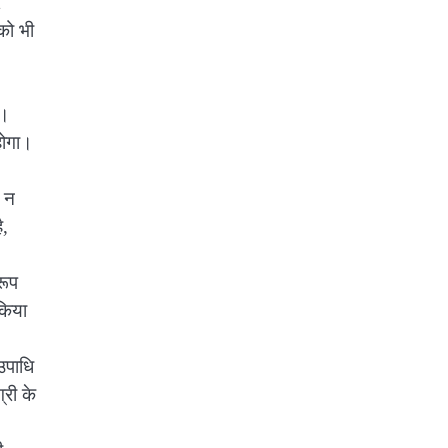
र
को भी
ै।
होगा।
।
ो न
ै,
रूप
 किया
 उपाधि
्री के