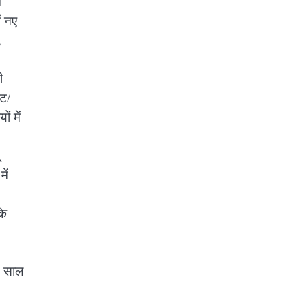
ी
ं नए
,
ी
ेट/
ं में
ें
के
5 साल