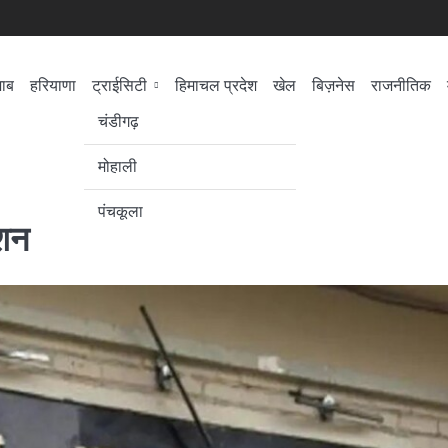
जाब
हरियाणा
ट्राईसिटी
हिमाचल प्रदेश
खेल
बिज़नेस
राजनीतिक
सेहत
लोकसभा चुनाव
चंडीगढ़
मोहाली
पंचकूला
ेशन