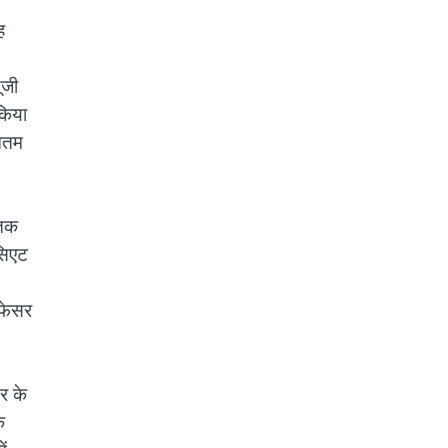
ह
ूजी
किया
ूनतम
ातक
ोसिएट
ोफेसर
र के
ि