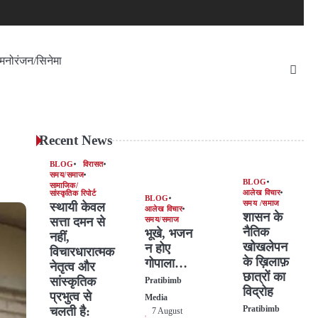
मनोरंजन/सिनेमा
Recent News
BLOG
विरासत
समय/समाज
BLOG
सामाजिक/
आलेख विचार
सांस्कृतिक रिपोर्ट
BLOG
समय /समाज
स्थायी केवल
आलेख विचार
शासन के
सत्ता दमन से
समय/समाज
नैतिक
भूखे, भजन
नहीं,
खोखलेपन
न होए
विचारधारात्मक
के ख़िलाफ़
गोपाला…
नेतृत्व और
छात्रों का
सांस्कृतिक
Pratibimb
विद्रोह
प्रभुत्व से
Media
चलती है:
Pratibimb
7 August