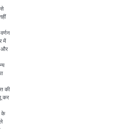
 से
हीं
 वर्णन
 में
शन और
न्य
या
्ति की
गू कर
 के
ले