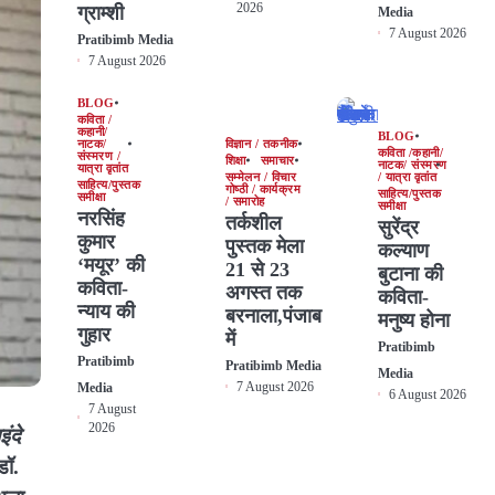
2026
ग्राम्शी
Media
7 August 2026
Pratibimb Media
7 August 2026
BLOG
कविता /
कहानी/
BLOG
नाटक/
विज्ञान / तकनीक
कविता /कहानी/
संस्मरण /
शिक्षा
समाचार
नाटक/ संस्मरण
यात्रा वृतांत
सम्मेलन / विचार
/ यात्रा वृतांत
साहित्य/पुस्तक
गोष्ठी / कार्यक्रम
साहित्य/पुस्तक
समीक्षा
/ समारोह
समीक्षा
नरसिंह
तर्कशील
सुरेंद्र
कुमार
पुस्तक मेला
कल्याण
‘मयूर’ की
21 से 23
बुटाना की
कविता-
अगस्त तक
कविता-
न्याय की
बरनाला,पंजाब
मनुष्य होना
गुहार
में
Pratibimb
Pratibimb
Pratibimb Media
Media
7 August 2026
Media
6 August 2026
7 August
2026
ंदे
ॉ.