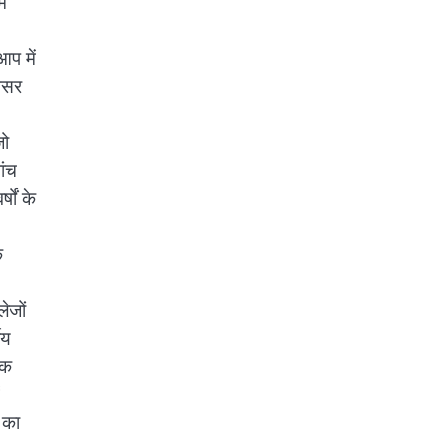
ें
आप में
फेसर
जो
ांच
षों के
े
ेजों
ीय
चक
 का