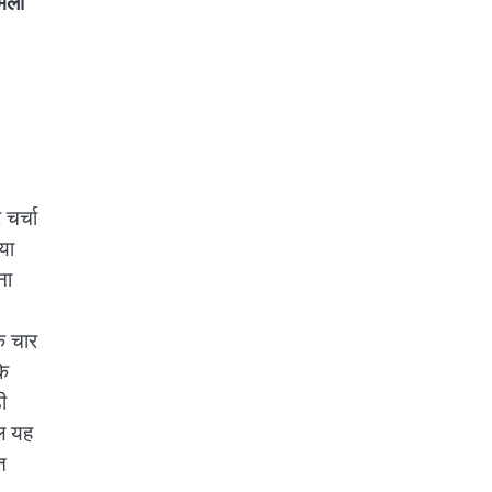
भला
 चर्चा
या
ना
कि चार
कि
ी
ाल यह
त