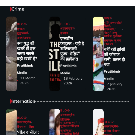
Crime
क्राइम
यूपी/ उत्तराखंड/
BLOG
BLOG
दिल्ली/
अंतरराष्ट्रीय
क्राइम
राजस्थान/
बिहार/ जम्मू
क्राइम
युद्ध/संघर्ष
कश्मीर/ गुजरात/
एप्सटीन
समय/समाज
समाचार/ सूचना
क्या युद्ध की
फाइल्स : यही है
प्रसारण
खबरें ही इस
शक्तिशाली
नहीं रही झांसी
समय सबसे
पुरुष ‘भेड़ियों’
की जांंबाज
बड़ी खबरें हैं?
की हक़ीक़त
रानी, कत्‍ल हो
गया
Pratibimb
Pratibimb
Pratibimb
Media
Media
11 March
18 February
Media
2026
2026
7 January
2026
Internation
BLOG
अंतरराष्ट्रीय
BLOG
इतिहास/
BLOG
अंतरराष्ट्रीय
समाजशास्त्र /
भूगोल/मनोविज्ञान
अंतरराष्ट्रीय
विरासत
शिक्षा
सामाजिक/
आलेख विचार
‘नील द सील’:
सांस्कृतिक रिपोर्ट