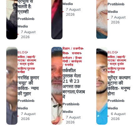
प्रभुत्व से
Media
Pratibimb
चलती है:
7 August
ग्राम्शी
Media
2026
7 August
Pratibimb
2026
Media
7 August
2026
विज्ञान / तकनीक
BLOG
BLOG
शिक्षा
समाचार
कविता /कहानी/
कविता /कहानी/
सम्मेलन / विचार
नाटक/ संस्मरण
नाटक/ संस्मरण
गोष्ठी / कार्यक्रम
/ यात्रा वृतांत
/ यात्रा वृतांत
/ समारोह
साहित्य/पुस्तक
साहित्य/पुस्तक
तर्कशील
समीक्षा
समीक्षा
पुस्तक मेला
नरसिंह कुमार
सुरेंद्र कल्याण
21 से 23
‘मयूर’ की
बुटाना की
अगस्त तक
कविता- न्याय
कविता- मनुष्य
बरनाला,पंजाब
की गुहार
होना
में
Pratibimb
Pratibimb
Pratibimb
Media
Media
Media
7 August
6 August
7 August
2026
2026
2026