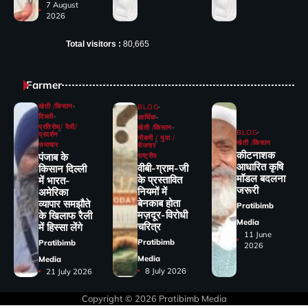
7 August
2026
Total visitors :
80,665
Farmer
खेती /किसान
BLOG
दिल्ली
आर्थिक
प्रतिरोध/ रैली/
खेती /किसान
BLOG
प्रदर्शन
नौकरी / युवा /
खेती /किसान
समाचार
रोजगार
कीटनाशक
पंजाब के
राष्ट्रीय
आधारित कृषि
वीबी-ग्राम-जी
किसान दिल्ली
मॉडल बदलना
के प्रस्तावित
में भारत-
जरूरी
नियमों में
अमेरिका
बेनकाब होता
व्यापार समझौते
Pratibimb
मज़दूर-विरोधी
के खिलाफ रैली
Media
चरित्र
में हिस्सा लेंगे
11 June
Pratibimb
Pratibimb
2026
Media
Media
8 July 2026
21 July 2026
Copyright © 2026
Pratibimb Media