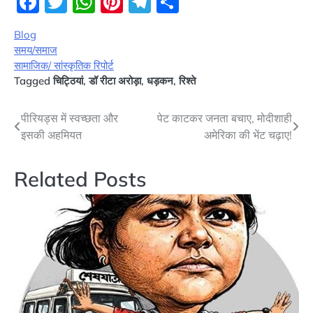
Facebook
Twitter
WhatsApp
Pinterest
Telegram
Share
Blog
समय/समाज
सामाजिक/ सांस्कृतिक रिपोर्ट
Tagged
चिट्ठियां
,
डॉ रीटा अरोड़ा
,
धड़कन
,
रिश्ते
Post
पीरियड्स में स्वच्छता और
पेट काटकर जनता बचाए, मोदीशाही
इसकी अहमियत
अमेरिका की भेंट चढ़ाए!
navigation
Related Posts