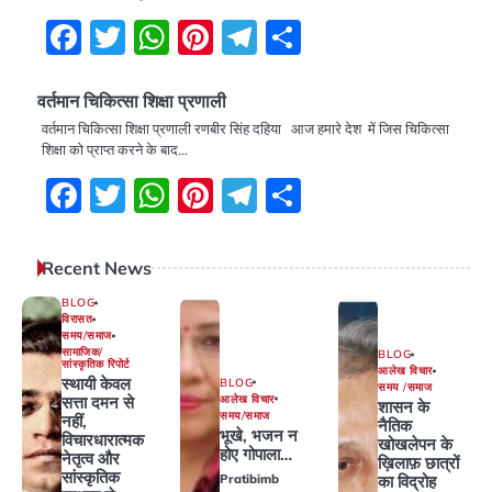
Facebook
Twitter
WhatsApp
Pinterest
Telegram
Share
वर्तमान चिकित्सा शिक्षा प्रणाली
वर्तमान चिकित्सा शिक्षा प्रणाली रणबीर सिंह दहिया आज हमारे देश में जिस चिकित्सा
शिक्षा को प्राप्त करने के बाद…
Facebook
Twitter
WhatsApp
Pinterest
Telegram
Share
Recent News
BLOG
विरासत
समय/समाज
सामाजिक/
BLOG
सांस्कृतिक रिपोर्ट
आलेख विचार
स्थायी केवल
BLOG
समय /समाज
आलेख विचार
सत्ता दमन से
शासन के
समय/समाज
नहीं,
नैतिक
भूखे, भजन न
विचारधारात्मक
खोखलेपन के
होए गोपाला…
नेतृत्व और
ख़िलाफ़ छात्रों
सांस्कृतिक
Pratibimb
का विद्रोह