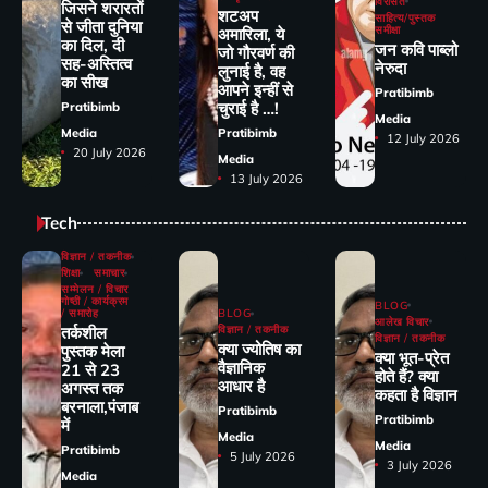
विरासत
जिसने शरारतों
शटअप
साहित्य/पुस्तक
से जीता दुनिया
समीक्षा
अमारिला, ये
का दिल, दी
जन कवि पाब्लो
जो गौरवर्ण की
सह-अस्तित्व
नेरुदा
लुनाई है, वह
का सीख
आपने इन्हीं से
Pratibimb
चुराई है …!
Pratibimb
Media
Media
Pratibimb
12 July 2026
20 July 2026
Media
13 July 2026
Tech
विज्ञान / तकनीक
शिक्षा
समाचार
सम्मेलन / विचार
गोष्ठी / कार्यक्रम
BLOG
/ समारोह
BLOG
आलेख विचार
तर्कशील
विज्ञान / तकनीक
विज्ञान / तकनीक
क्या ज्योतिष का
पुस्तक मेला
क्या भूत-प्रेत
वैज्ञानिक
21 से 23
होते हैं? क्या
आधार है
अगस्त तक
कहता है विज्ञान
बरनाला,पंजाब
Pratibimb
Pratibimb
में
Media
Media
Pratibimb
5 July 2026
3 July 2026
Media