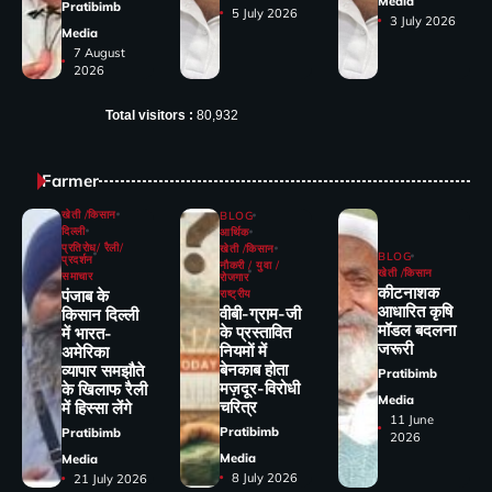
Media
Pratibimb
5 July 2026
3 July 2026
Media
7 August
2026
Total visitors :
80,932
Farmer
खेती /किसान
BLOG
दिल्ली
आर्थिक
प्रतिरोध/ रैली/
खेती /किसान
BLOG
प्रदर्शन
नौकरी / युवा /
खेती /किसान
समाचार
रोजगार
कीटनाशक
पंजाब के
राष्ट्रीय
आधारित कृषि
वीबी-ग्राम-जी
किसान दिल्ली
मॉडल बदलना
के प्रस्तावित
में भारत-
जरूरी
नियमों में
अमेरिका
बेनकाब होता
व्यापार समझौते
Pratibimb
मज़दूर-विरोधी
के खिलाफ रैली
Media
चरित्र
में हिस्सा लेंगे
11 June
Pratibimb
Pratibimb
2026
Media
Media
8 July 2026
21 July 2026