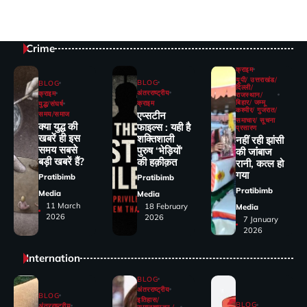
Crime
क्राइम
यूपी/ उत्तराखंड/
BLOG
BLOG
दिल्ली/
अंतरराष्ट्रीय
क्राइम
राजस्थान/
बिहार/ जम्मू
क्राइम
युद्ध/संघर्ष
कश्मीर/ गुजरात/
एप्सटीन
समय/समाज
समाचार/ सूचना
क्या युद्ध की
फाइल्स : यही है
प्रसारण
खबरें ही इस
शक्तिशाली
नहीं रही झांसी
समय सबसे
पुरुष ‘भेड़ियों’
की जांंबाज
बड़ी खबरें हैं?
की हक़ीक़त
रानी, कत्‍ल हो
गया
Pratibimb
Pratibimb
Pratibimb
Media
Media
11 March
18 February
Media
2026
2026
7 January
2026
Internation
BLOG
अंतरराष्ट्रीय
BLOG
इतिहास/
BLOG
अंतरराष्ट्रीय