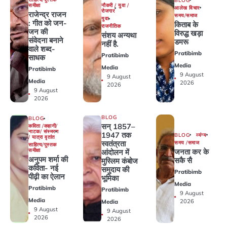
BLOG
समीक्षा
नौकरी / युवा /
आलेख विचार
रोजगार
राजेन्द्र राजन
समय/समाज
युवा
: गीत को जन-
किताब के
राजनीतिक
जन की
विरुद्ध खड़ा
संशय अन्यथा
संवेदना बनाने
डमरू
नहीं है.
वाले शब्द-
Pratibimb
Pratibimb
साधक
Media
Media
Pratibimb
9 August
9 August
Media
2026
2026
9 August
2026
BLOG
BLOG
सन् 1857–
कविता /कहानी/
नाटक/ संस्मरण
1947 तक
BLOG
व्यंग्य
/ यात्रा वृतांत
स्वतंत्रता
समय /समाज
साहित्य/पुस्तक
जनता कर के
समीक्षा
आंदोलन में
अनुपम शर्मा की
सकै सै
मुस्लिम कंबोज
कविता- नई
समुदाय की
Pratibimb
पीढ़ी का ऐलान
भूमिका
Media
Pratibimb
Pratibimb
9 August
Media
2026
Media
9 August
9 August
2026
2026