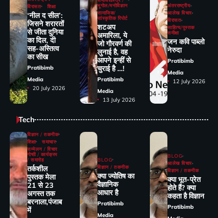
समाजशास्त्र /
भूगोल/मनोविज्ञान
अंतरराष्ट्रीय
विरासत
शिक्षा
सामाजिक/
आलेख विचार
‘नील द सील’:
सांस्कृतिक रिपोर्ट
विरासत
जिसने शरारतों
शटअप
साहित्य/पुस्तक
से जीता दुनिया
समीक्षा
अमारिला, ये
का दिल, दी
जन कवि पाब्लो
जो गौरवर्ण की
सह-अस्तित्व
नेरुदा
लुनाई है, वह
का सीख
आपने इन्हीं से
Pratibimb
चुराई है …!
Pratibimb
Media
Media
Pratibimb
12 July 2026
20 July 2026
Media
13 July 2026
Tech
विज्ञान / तकनीक
शिक्षा
समाचार
सम्मेलन / विचार
गोष्ठी / कार्यक्रम
BLOG
/ समारोह
BLOG
आलेख विचार
तर्कशील
विज्ञान / तकनीक
विज्ञान / तकनीक
क्या ज्योतिष का
पुस्तक मेला
क्या भूत-प्रेत
वैज्ञानिक
21 से 23
होते हैं? क्या
आधार है
अगस्त तक
कहता है विज्ञान
बरनाला,पंजाब
Pratibimb
Pratibimb
में
Media