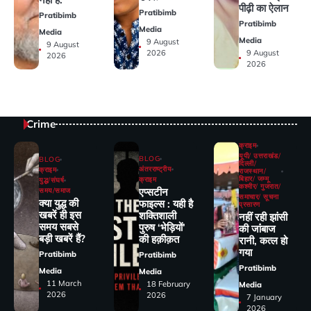
पीढ़ी का ऐलान
Pratibimb
Pratibimb
Pratibimb
Media
Media
Media
9 August
9 August
2026
9 August
2026
2026
Crime
क्राइम
यूपी/ उत्तराखंड/
BLOG
BLOG
दिल्ली/
अंतरराष्ट्रीय
क्राइम
राजस्थान/
बिहार/ जम्मू
क्राइम
युद्ध/संघर्ष
कश्मीर/ गुजरात/
एप्सटीन
समय/समाज
समाचार/ सूचना
क्या युद्ध की
फाइल्स : यही है
प्रसारण
खबरें ही इस
शक्तिशाली
नहीं रही झांसी
समय सबसे
पुरुष ‘भेड़ियों’
की जांंबाज
बड़ी खबरें हैं?
की हक़ीक़त
रानी, कत्‍ल हो
गया
Pratibimb
Pratibimb
Pratibimb
Media
Media
11 March
18 February
Media
2026
2026
7 January
2026