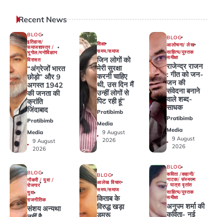
Recent News
BLOG
BLOG
इतिहास/
शिक्षा
आलोचना/ लेख
समाजशास्त्र /
समय/समाज
साहित्य/पुस्तक
भूगोल/मनोविज्ञान
समीक्षा
जिन लोगों को
विरासत
राजेन्द्र राजन
मेरी सुरक्षा
“अंग्रेजों भारत
: गीत को जन-
करनी चाहिए
छोड़ो” और 9
जन की
थी, उस दिन मैं
अगस्त 1942
संवेदना बनाने
उन्हीं लोगों से
की जनता की
वाले शब्द-
पिट रही हूं”
क्रांति
साधक
जिंदाबाद
Pratibimb
Pratibimb
Pratibimb
Media
Media
9 August
Media
9 August
2026
9 August
2026
2026
BLOG
BLOG
कविता /कहानी/
BLOG
नाटक/ संस्मरण
नौकरी / युवा /
आलेख विचार
/ यात्रा वृतांत
रोजगार
समय/समाज
साहित्य/पुस्तक
युवा
किताब के
समीक्षा
राजनीतिक
अनुपम शर्मा की
विरुद्ध खड़ा
संशय अन्यथा
कविता- नई
डमरू
नहीं है.