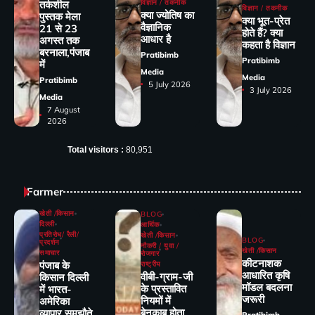
तर्कशील
विज्ञान / तकनीक
विज्ञान / तकनीक
क्या ज्योतिष का
पुस्तक मेला
क्या भूत-प्रेत
वैज्ञानिक
21 से 23
होते हैं? क्या
आधार है
अगस्त तक
कहता है विज्ञान
बरनाला,पंजाब
Pratibimb
Pratibimb
में
Media
Media
Pratibimb
5 July 2026
3 July 2026
Media
7 August
2026
Total visitors :
80,951
Farmer
खेती /किसान
BLOG
दिल्ली
आर्थिक
प्रतिरोध/ रैली/
खेती /किसान
BLOG
प्रदर्शन
नौकरी / युवा /
खेती /किसान
समाचार
रोजगार
कीटनाशक
पंजाब के
राष्ट्रीय
आधारित कृषि
वीबी-ग्राम-जी
किसान दिल्ली
मॉडल बदलना
के प्रस्तावित
में भारत-
जरूरी
नियमों में
अमेरिका
बेनकाब होता
व्यापार समझौते