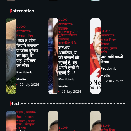
Internation
BLOG
अंतरराष्ट्रीय
BLOG
इतिहास/
BLOG
अंतरराष्ट्रीय
समाजशास्त्र /
भूगोल/मनोविज्ञान
अंतरराष्ट्रीय
विरासत
शिक्षा
सामाजिक/
आलेख विचार
‘नील द सील’:
सांस्कृतिक रिपोर्ट
विरासत
जिसने शरारतों
शटअप
साहित्य/पुस्तक
से जीता दुनिया
समीक्षा
अमारिला, ये
का दिल, दी
जन कवि पाब्लो
जो गौरवर्ण की
सह-अस्तित्व
नेरुदा
लुनाई है, वह
का सीख
आपने इन्हीं से
Pratibimb
चुराई है …!
Pratibimb
Media
Media
Pratibimb
12 July 2026
20 July 2026
Media
13 July 2026
Tech
विज्ञान / तकनीक
शिक्षा
समाचार
सम्मेलन / विचार
गोष्ठी / कार्यक्रम
BLOG
/ समारोह
BLOG
आलेख विचार