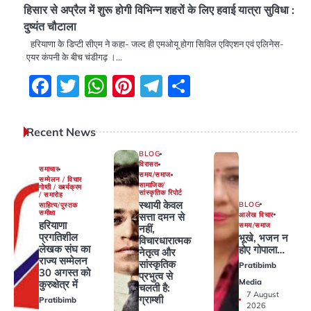
हिसार से अप्रैल में शुरू होगी विभिन्न शहरों के लिए हवाई यात्रा सुविधा :
दुष्यंत चौटाला
हरियाणा के डिप्टी सीएम ने कहा- जल्द ही एमओयू होगा सिविल एविएशन एवं एलिनेस-
एयर कंपनी के बीच चंडीगढ़ ।…
Facebook
Twitter
WhatsApp
Pinterest
Telegram
Share
Recent News
BLOG
विरासत
समाचार
समय/समाज
सम्मेलन / विचार
सामाजिक/
गोष्ठी / कार्यक्रम
सांस्कृतिक रिपोर्ट
/ समारोह
स्थायी केवल
BLOG
साहित्य/पुस्तक
समीक्षा
आलेख विचार
सत्ता दमन से
हरियाणा
समय/समाज
नहीं,
प्रगतिशील
भूखे, भजन न
विचारधारात्मक
लेखक संघ का
होए गोपाला…
नेतृत्व और
राज्य सम्मेलन
सांस्कृतिक
Pratibimb
30 अगस्त को
प्रभुत्व से
Media
कुरुक्षेत्र में
चलती है:
7 August
ग्राम्शी
Pratibimb
2026