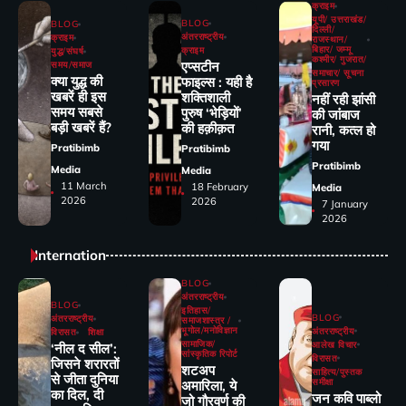
क्राइम
यूपी/ उत्तराखंड/
BLOG
BLOG
दिल्ली/
अंतरराष्ट्रीय
क्राइम
राजस्थान/
बिहार/ जम्मू
क्राइम
युद्ध/संघर्ष
कश्मीर/ गुजरात/
एप्सटीन
समय/समाज
समाचार/ सूचना
क्या युद्ध की
फाइल्स : यही है
प्रसारण
खबरें ही इस
शक्तिशाली
नहीं रही झांसी
समय सबसे
पुरुष ‘भेड़ियों’
की जांंबाज
बड़ी खबरें हैं?
की हक़ीक़त
रानी, कत्‍ल हो
गया
Pratibimb
Pratibimb
Pratibimb
Media
Media
11 March
18 February
Media
2026
2026
7 January
2026
Internation
BLOG
अंतरराष्ट्रीय
BLOG
इतिहास/
BLOG
अंतरराष्ट्रीय
समाजशास्त्र /
भूगोल/मनोविज्ञान
अंतरराष्ट्रीय
विरासत
शिक्षा
सामाजिक/
आलेख विचार
‘नील द सील’:
सांस्कृतिक रिपोर्ट
विरासत
जिसने शरारतों
शटअप
साहित्य/पुस्तक
से जीता दुनिया
समीक्षा
अमारिला, ये
का दिल, दी
जन कवि पाब्लो
जो गौरवर्ण की