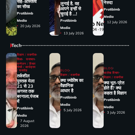
सह-अस्तित्व
नेरुदा
लुनाई है, वह
का सीख
आपने इन्हीं से
Pratibimb
चुराई है …!
Pratibimb
Media
Media
Pratibimb
12 July 2026
20 July 2026
Media
13 July 2026
Tech
विज्ञान / तकनीक
शिक्षा
समाचार
सम्मेलन / विचार
गोष्ठी / कार्यक्रम
BLOG
/ समारोह
BLOG
आलेख विचार
तर्कशील
विज्ञान / तकनीक
विज्ञान / तकनीक
क्या ज्योतिष का
पुस्तक मेला
क्या भूत-प्रेत
वैज्ञानिक
21 से 23
होते हैं? क्या
आधार है
अगस्त तक
कहता है विज्ञान
बरनाला,पंजाब
Pratibimb
Pratibimb
में
Media
Media
Pratibimb
5 July 2026
3 July 2026
Media
7 August
2026