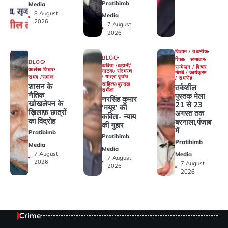
Pratibimb
Media
8 August
Media
2026
7 August
2026
विज्ञान / तकनीक
BLOG
शिक्षा
समाचार
BLOG
कविता /कहानी/
सम्मेलन / विचार
आलेख विचार
नाटक/ संस्मरण
गोष्ठी / कार्यक्रम
/ यात्रा वृतांत
समय /समाज
/ समारोह
साहित्य/पुस्तक
शासन के
तर्कशील
समीक्षा
नैतिक
पुस्तक मेला
नरसिंह कुमार
खोखलेपन के
21 से 23
‘मयूर’ की
ख़िलाफ़ छात्रों
अगस्त तक
कविता- न्याय
का विद्रोह
बरनाला,पंजाब
की गुहार
में
Pratibimb
Pratibimb
Pratibimb
Media
Media
7 August
Media
7 August
2026
7 August
2026
2026
Crime