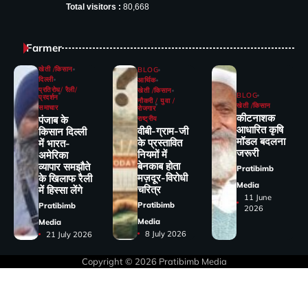
Total visitors :
80,668
Farmer
खेती /किसान
BLOG
दिल्ली
आर्थिक
प्रतिरोध/ रैली/
खेती /किसान
BLOG
प्रदर्शन
नौकरी / युवा /
खेती /किसान
समाचार
रोजगार
कीटनाशक
पंजाब के
राष्ट्रीय
आधारित कृषि
वीबी-ग्राम-जी
किसान दिल्ली
मॉडल बदलना
के प्रस्तावित
में भारत-
जरूरी
नियमों में
अमेरिका
बेनकाब होता
व्यापार समझौते
Pratibimb
मज़दूर-विरोधी
के खिलाफ रैली
Media
चरित्र
में हिस्सा लेंगे
11 June
Pratibimb
Pratibimb
2026
Media
Media
8 July 2026
21 July 2026
Copyright © 2026
Pratibimb Media