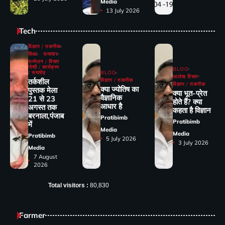
Media
13 July 2026
Tech
विज्ञान / तकनीक
शिक्षा
समाचार
सम्मेलन / विचार
गोष्ठी / कार्यक्रम
BLOG
/ समारोह
BLOG
आलेख विचार
तर्कशील
विज्ञान / तकनीक
विज्ञान / तकनीक
क्या ज्योतिष का
पुस्तक मेला
क्या भूत-प्रेत
वैज्ञानिक
21 से 23
होते हैं? क्या
आधार है
अगस्त तक
कहता है विज्ञान
बरनाला,पंजाब
Pratibimb
Pratibimb
में
Media
Media
Pratibimb
5 July 2026
3 July 2026
Media
7 August
2026
Total visitors :
80,830
Farmer