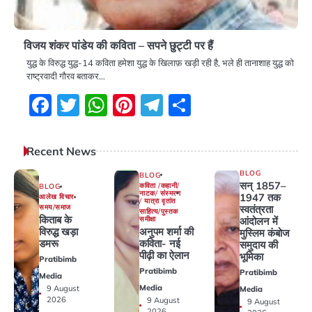
विजय शंकर पांडेय की कविता – सपने छुट्टी पर हैं
युद्ध के विरुद्ध युद्ध-14 कविता हमेशा युद्ध के खिलाफ़ खड़ी रही है, भले ही तानाशाह युद्ध को
राष्ट्रवादी गौरव बताकर…
Facebook
Twitter
WhatsApp
Pinterest
Telegram
Share
Recent News
BLOG
BLOG
सन् 1857–
कविता /कहानी/
BLOG
नाटक/ संस्मरण
1947 तक
आलेख विचार
/ यात्रा वृतांत
समय/समाज
स्वतंत्रता
साहित्य/पुस्तक
किताब के
समीक्षा
आंदोलन में
अनुपम शर्मा की
विरुद्ध खड़ा
मुस्लिम कंबोज
कविता- नई
डमरू
समुदाय की
पीढ़ी का ऐलान
भूमिका
Pratibimb
Pratibimb
Pratibimb
Media
Media
9 August
Media
2026
9 August
9 August
2026