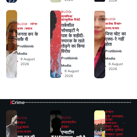
2026
BLOG
सामाजिक/
BLOG
सांस्कृतिक रिपोर्ट
आलेख विचार
BLOG
व्यंग्य
तर्कशील
समय/समाज
समय /समाज
सोसाइटी ने
जिस चोट का
जनता कर के
पाश के शहीदी-
एक्स-रे नहीं
सकै सै
स्मारक के ताले
होता
तोड़ने का किया
Pratibimb
विरोध
Pratibimb
Media
Pratibimb
Media
9 August
2026
8 August
Media
2026
8 August
2026
Crime
क्राइम
यूपी/ उत्तराखंड/
BLOG
BLOG
दिल्ली/
अंतरराष्ट्रीय
क्राइम
राजस्थान/
बिहार/ जम्मू
क्राइम
युद्ध/संघर्ष
कश्मीर/ गुजरात/
एप्सटीन
समय/समाज
समाचार/ सूचना