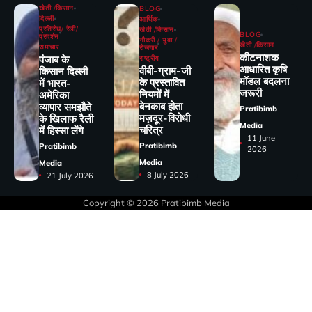
खेती /किसान
BLOG
दिल्ली
आर्थिक
प्रतिरोध/ रैली/
खेती /किसान
BLOG
प्रदर्शन
नौकरी / युवा /
खेती /किसान
समाचार
रोजगार
कीटनाशक
पंजाब के
राष्ट्रीय
आधारित कृषि
वीबी-ग्राम-जी
किसान दिल्ली
मॉडल बदलना
के प्रस्तावित
में भारत-
जरूरी
नियमों में
अमेरिका
बेनकाब होता
व्यापार समझौते
Pratibimb
मज़दूर-विरोधी
के खिलाफ रैली
Media
चरित्र
में हिस्सा लेंगे
11 June
Pratibimb
Pratibimb
2026
Media
Media
8 July 2026
21 July 2026
Copyright © 2026
Pratibimb Media