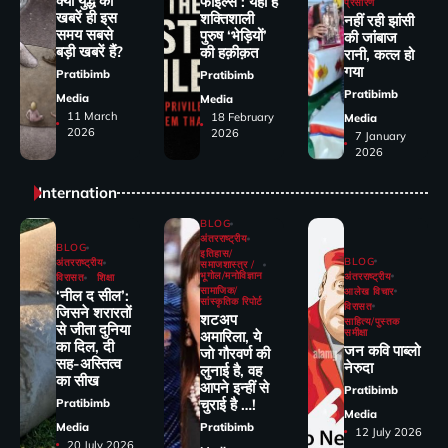
क्या युद्ध की
फाइल्स : यही है
प्रसारण
खबरें ही इस
शक्तिशाली
नहीं रही झांसी
समय सबसे
पुरुष ‘भेड़ियों’
की जांंबाज
बड़ी खबरें हैं?
की हक़ीक़त
रानी, कत्‍ल हो
गया
Pratibimb
Pratibimb
Pratibimb
Media
Media
11 March
18 February
Media
2026
2026
7 January
2026
Internation
BLOG
अंतरराष्ट्रीय
BLOG
इतिहास/
BLOG
अंतरराष्ट्रीय
समाजशास्त्र /
भूगोल/मनोविज्ञान
अंतरराष्ट्रीय
विरासत
शिक्षा
सामाजिक/
आलेख विचार
‘नील द सील’:
सांस्कृतिक रिपोर्ट
विरासत
जिसने शरारतों
शटअप
साहित्य/पुस्तक
से जीता दुनिया
समीक्षा
अमारिला, ये
का दिल, दी
जन कवि पाब्लो
जो गौरवर्ण की
सह-अस्तित्व
नेरुदा
लुनाई है, वह
का सीख
आपने इन्हीं से
Pratibimb
चुराई है …!
Pratibimb
Media
Media
Pratibimb
12 July 2026
20 July 2026