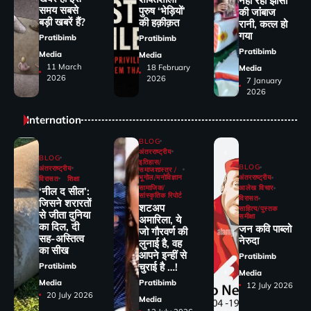
नहीं रही झांसी
समय सबसे
पुरुष ‘भेड़ियों’
की जांंबाज
बड़ी खबरें हैं?
की हक़ीक़त
रानी, कत्‍ल हो
गया
Pratibimb
Pratibimb
Pratibimb
Media
Media
11 March
18 February
Media
2026
2026
7 January
2026
Internation
BLOG
अंतरराष्ट्रीय
BLOG
इतिहास/
BLOG
अंतरराष्ट्रीय
समाजशास्त्र /
भूगोल/मनोविज्ञान
अंतरराष्ट्रीय
विरासत
शिक्षा
सामाजिक/
आलेख विचार
‘नील द सील’:
सांस्कृतिक रिपोर्ट
विरासत
जिसने शरारतों
शटअप
साहित्य/पुस्तक
से जीता दुनिया
समीक्षा
अमारिला, ये
का दिल, दी
जन कवि पाब्लो
जो गौरवर्ण की
सह-अस्तित्व
नेरुदा
लुनाई है, वह
का सीख
आपने इन्हीं से
Pratibimb
चुराई है …!
Pratibimb
Media
Media
Pratibimb
12 July 2026
20 July 2026
Media