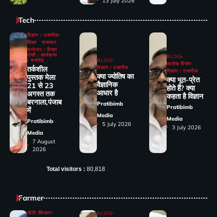
13 July 2026
Tech
विज्ञान / तकनीक
शिक्षा
समाचार
सम्मेलन / विचार
गोष्ठी / कार्यक्रम
BLOG
/ समारोह
BLOG
आलेख विचार
तर्कशील
विज्ञान / तकनीक
विज्ञान / तकनीक
क्या ज्योतिष का
पुस्तक मेला
क्या भूत-प्रेत
वैज्ञानिक
21 से 23
होते हैं? क्या
आधार है
अगस्त तक
कहता है विज्ञान
बरनाला,पंजाब
Pratibimb
Pratibimb
में
Media
Media
Pratibimb
5 July 2026
3 July 2026
Media
7 August
2026
Total visitors :
80,818
Farmer
खेती /किसान
BLOG