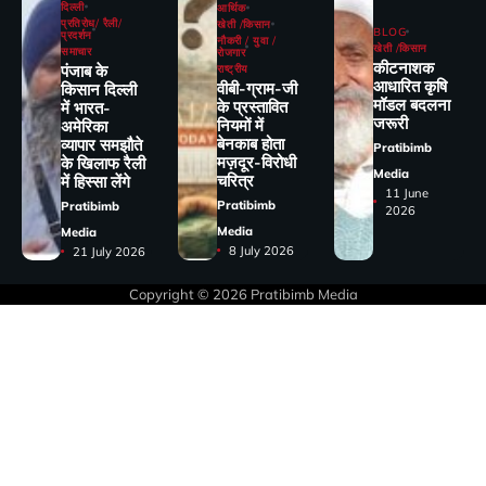
दिल्ली
आर्थिक
प्रतिरोध/ रैली/
खेती /किसान
BLOG
प्रदर्शन
नौकरी / युवा /
खेती /किसान
समाचार
रोजगार
कीटनाशक
पंजाब के
राष्ट्रीय
आधारित कृषि
वीबी-ग्राम-जी
किसान दिल्ली
मॉडल बदलना
के प्रस्तावित
में भारत-
जरूरी
नियमों में
अमेरिका
बेनकाब होता
व्यापार समझौते
Pratibimb
मज़दूर-विरोधी
के खिलाफ रैली
Media
चरित्र
में हिस्सा लेंगे
11 June
Pratibimb
Pratibimb
2026
Media
Media
8 July 2026
21 July 2026
Copyright © 2026
Pratibimb Media