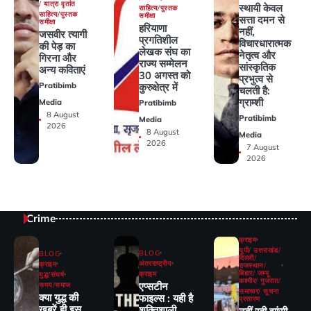
/ यात्रा वृतांत
स्थायी केवल
साहित्य/पुस्तक
साहित्य/पुस्तक
समीक्षा
सत्ता दमन से
समीक्षा
हरियाणा
नहीं,
जसवीर त्यागी
प्रगतिशील
विचारधारात्मक
की पेड़ का
लेखक संघ का
नेतृत्व और
गिरना और
राज्य सम्मेलन
सांस्कृतिक
अन्य कविताएं
30 अगस्त को
प्रभुत्व से
कुरुक्षेत्र में
Pratibimb
चलती है:
ग्राम्शी
Media
Pratibimb
8 August
Pratibimb
Media
2026
8 August
Media
2026
7 August
2026
Crime
क्राइम
यूपी/ उत्तराखंड/
BLOG
BLOG
दिल्ली/
अंतरराष्ट्रीय
क्राइम
राजस्थान/
बिहार/ जम्मू
क्राइम
युद्ध/संघर्ष
कश्मीर/ गुजरात/
एप्सटीन
समय/समाज
समाचार/ सूचना
क्या युद्ध की
फाइल्स : यही है
प्रसारण
खबरें ही इस
शक्तिशाली