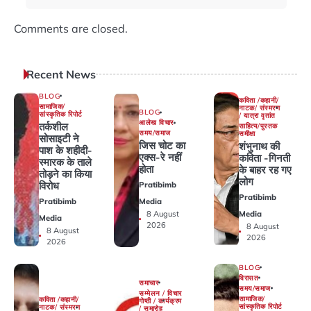
Comments are closed.
Recent News
BLOG
कविता /कहानी/
सामाजिक/
नाटक/ संस्मरण
BLOG
सांस्कृतिक रिपोर्ट
/ यात्रा वृतांत
आलेख विचार
तर्कशील
साहित्य/पुस्तक
समय/समाज
समीक्षा
सोसाइटी ने
जिस चोट का
शंभुनाथ की
पाश के शहीदी-
एक्स-रे नहीं
कविता -गिनती
स्मारक के ताले
होता
के बाहर रह गए
तोड़ने का किया
लोग
विरोध
Pratibimb
Pratibimb
Pratibimb
Media
Media
8 August
Media
2026
8 August
8 August
2026
2026
BLOG
विरासत
समाचार
समय/समाज
सम्मेलन / विचार
सामाजिक/
कविता /कहानी/
गोष्ठी / कार्यक्रम
सांस्कृतिक रिपोर्ट
नाटक/ संस्मरण
/ समारोह