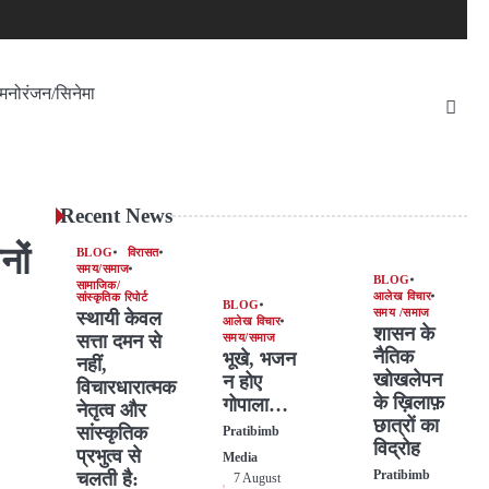
मनोरंजन/सिनेमा
Recent News
नों
BLOG
विरासत
समय/समाज
BLOG
सामाजिक/
आलेख विचार
सांस्कृतिक रिपोर्ट
BLOG
समय /समाज
स्थायी केवल
आलेख विचार
शासन के
सत्ता दमन से
समय/समाज
नैतिक
भूखे, भजन
नहीं,
खोखलेपन
न होए
विचारधारात्मक
के ख़िलाफ़
गोपाला…
नेतृत्व और
छात्रों का
सांस्कृतिक
Pratibimb
विद्रोह
प्रभुत्व से
Media
चलती है:
Pratibimb
7 August