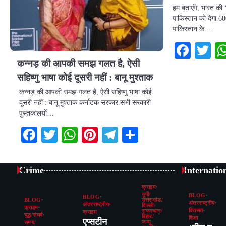
हम बताएंगे, भारत की 
पाकिस्तान को देगा 6
पाकिस्तान के…
Face
Tw
कन्नड़ की आपकी समझ गलत है, ऐसी
सहिष्णु भाषा कोई दूसरी नहीं : बानू मुश्ताक
कन्नड़ की आपकी समझ गलत है, ऐसी सहिष्णु भाषा कोई
दूसरी नहीं : बानू मुश्ताक कर्नाटक सरकार सभी सरकारी
पुस्तकालयों…
Facebook
Twitter
WhatsApp
Pinterest
Telegram
Share
Crime
Internatio
क्राइम
यूपी/
BLOG
BLOG
BLOG
उत्तराखंड/
अंतरराष्ट्रीय
अंतरराष्ट्रीय
दिल्ली/
क्राइम
विरासत
राजस्थान/
क्राइम
युद्ध/संघर्ष
बिहार/
शिक्षा
एप्सटीन
जम्मू
समय/