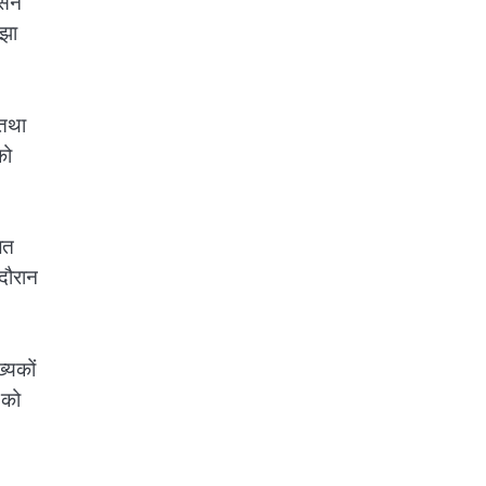
उसने
ाझा
 तथा
को
लत
 दौरान
्यकों
 को