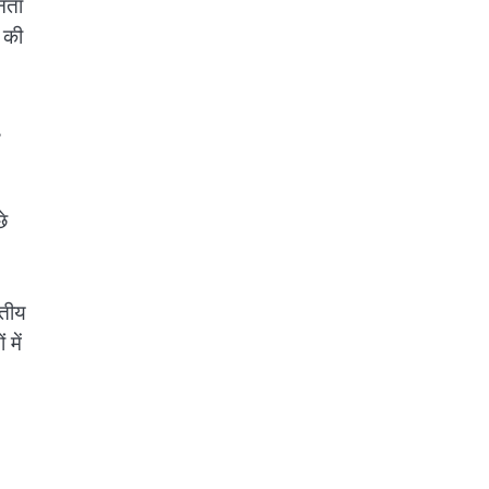
नता
न की
,
छे
रतीय
 में