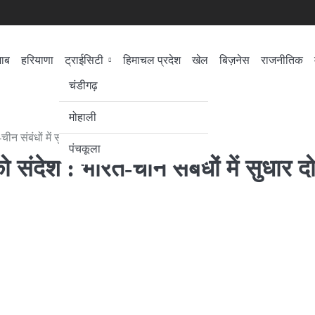
जाब
हरियाणा
ट्राईसिटी
हिमाचल प्रदेश
खेल
बिज़नेस
राजनीतिक
सेहत
लोकसभा चुनाव
चंडीगढ़
मोहाली
 संबंधों में सुधार दोनों देशों के हित में
पंचकूला
 संदेश : भारत-चीन संबंधों में सुधार दो