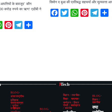
सिमोन द बुआ की प्रतिबद्ध सहचर्या और मूल्यवत्ता 
‘आपत्तियों के बावजूद’ कौन
000 करोड़ रुपये का ऋण! एडीबी ने
Facebook
Twitter
WhatsAp
Pintere
Tel
book
itter
WhatsApp
Pinterest
Telegram
Share
n
Tech
BLOG
विज्ञान / तकनीक
BLOG
अंतरराष्ट्रीय
शिक्षा
समाचार
विज्ञान /
इतिहास/
तकनीक
सम्मेलन / विचार
समाजशास्त्र
गोष्ठी / कार्यक्रम
/ भूगोल/
क्या
/ समारोह
मनोविज्ञान
BLOG