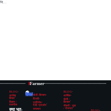
आनंद…
p
st
egram
Share
Farmer
BLOG
BLOG
खेती /किसान
आलेख
आर्थिक
विचार
दिल्ली
खेती /
विज्ञान /
किसान
प्रतिरोध/
तकनीक
रैली/ प्रदर्शन
नौकरी / युवा
क्या भूत-
/ रोजगार
समाचार
BLOG