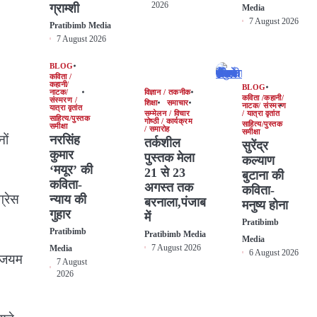
2026
ग्राम्शी
Media
7 August 2026
Pratibimb Media
7 August 2026
BLOG
कविता /
कहानी/
BLOG
नाटक/
विज्ञान / तकनीक
कविता /कहानी/
संस्मरण /
शिक्षा
समाचार
नाटक/ संस्मरण
यात्रा वृतांत
सम्मेलन / विचार
/ यात्रा वृतांत
साहित्य/पुस्तक
गोष्ठी / कार्यक्रम
साहित्य/पुस्तक
समीक्षा
/ समारोह
समीक्षा
ों
नरसिंह
तर्कशील
सुरेंद्र
कुमार
पुस्तक मेला
कल्याण
‘मयूर’ की
21 से 23
बुटाना की
कविता-
अगस्त तक
कविता-
ग्रेस
न्याय की
बरनाला,पंजाब
मनुष्य होना
गुहार
में
Pratibimb
Pratibimb
Pratibimb Media
Media
7 August 2026
Media
6 August 2026
ल्जियम
7 August
2026