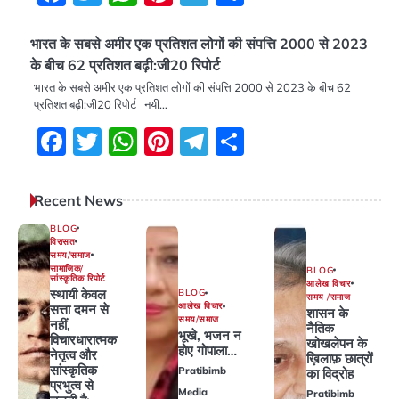
भारत के सबसे अमीर एक प्रतिशत लोगों की संपत्ति 2000 से 2023
के बीच 62 प्रतिशत बढ़ी:जी20 रिपोर्ट
भारत के सबसे अमीर एक प्रतिशत लोगों की संपत्ति 2000 से 2023 के बीच 62
प्रतिशत बढ़ी:जी20 रिपोर्ट नयी…
Facebook
Twitter
WhatsApp
Pinterest
Telegram
Share
Recent News
BLOG
विरासत
समय/समाज
सामाजिक/
BLOG
सांस्कृतिक रिपोर्ट
आलेख विचार
स्थायी केवल
BLOG
समय /समाज
आलेख विचार
सत्ता दमन से
शासन के
समय/समाज
नहीं,
नैतिक
भूखे, भजन न
विचारधारात्मक
खोखलेपन के
होए गोपाला…
नेतृत्व और
ख़िलाफ़ छात्रों
सांस्कृतिक
Pratibimb
का विद्रोह
प्रभुत्व से
Media
Pratibimb