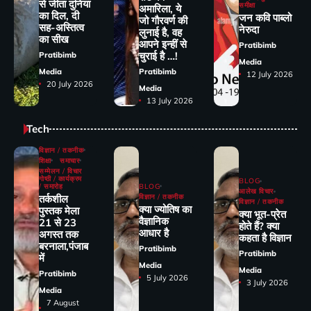
से जीता दुनिया
समीक्षा
अमारिला, ये
का दिल, दी
जन कवि पाब्लो
जो गौरवर्ण की
सह-अस्तित्व
नेरुदा
लुनाई है, वह
का सीख
आपने इन्हीं से
Pratibimb
चुराई है …!
Pratibimb
Media
Media
Pratibimb
12 July 2026
20 July 2026
Media
13 July 2026
Tech
विज्ञान / तकनीक
शिक्षा
समाचार
सम्मेलन / विचार
गोष्ठी / कार्यक्रम
BLOG
/ समारोह
BLOG
आलेख विचार
तर्कशील
विज्ञान / तकनीक
विज्ञान / तकनीक
क्या ज्योतिष का
पुस्तक मेला
क्या भूत-प्रेत
वैज्ञानिक
21 से 23
होते हैं? क्या
आधार है
अगस्त तक
कहता है विज्ञान
बरनाला,पंजाब
Pratibimb
Pratibimb
में
Media
Media
Pratibimb
5 July 2026
3 July 2026
Media
7 August