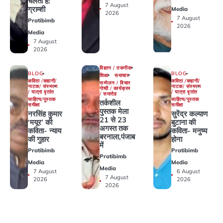
चलती है:
7 August
ग्राम्शी
Media
2026
7 August
Pratibimb
2026
Media
7 August
2026
विज्ञान / तकनीक
BLOG
BLOG
शिक्षा
समाचार
कविता /कहानी/
कविता /कहानी/
सम्मेलन / विचार
नाटक/ संस्मरण
नाटक/ संस्मरण
गोष्ठी / कार्यक्रम
/ यात्रा वृतांत
/ यात्रा वृतांत
/ समारोह
साहित्य/पुस्तक
साहित्य/पुस्तक
तर्कशील
समीक्षा
समीक्षा
पुस्तक मेला
नरसिंह कुमार
सुरेंद्र कल्याण
21 से 23
‘मयूर’ की
बुटाना की
अगस्त तक
कविता- न्याय
कविता- मनुष्य
बरनाला,पंजाब
की गुहार
होना
में
Pratibimb
Pratibimb
Pratibimb
Media
Media
Media
7 August
6 August
7 August
2026
2026
2026