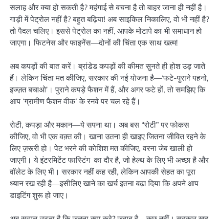
सलाह और क्या हो सकती है? महंगाई से बचना है तो बाहर जाना ही नहीं है।
गाड़ी में पेट्रोल नहीं है? बहुत बढ़िया! अब साइकिल निकालिए, वो भी नहीं है?
तो पैदल चलिए। इससे पेट्रोल का नहीं, आपके मोटापे का भी समाधान हो
जाएगा। फिटनेस और फाइनेंस—दोनों की चिंता एक साथ खत्म!
अब कपड़ों की बात करें। ब्रांडेड कपड़ों की कीमत सुनते ही होश उड़ जाते
हैं। लेकिन चिंता मत कीजिए, सरकार की नई योजना है—‘फटे-पुराने पहनो,
इज्ज़त बचाओ’। पुराने कपड़े फैशन में हैं, और अगर फटे हों, तो समझिए कि
आप ‘ग्रामीण फैशन वीक’ के रनवे पर चल रहे हैं।
रोटी, कपड़ा और मकान—ये सपना था। अब बस “रोटी” पर फोकस
कीजिए, वो भी एक वक़्त की। खाना उतना ही खाइए जितना जीवित रहने के
लिए ज़रूरी हो। पेट भरने की कोशिश मत कीजिए, वरना जेब खाली हो
जाएगी। ये इंटरमिटेंट फास्टिंग का दौर है, जो हेल्थ के लिए भी अच्छा है और
वॉलेट के लिए भी। सरकार नहीं कह रही, लेकिन आपकी सेहत का पूरा
ध्यान रख रही है—इसीलिए खाने का खर्च इतना बढ़ा दिया कि अपने आप
डाइटिंग शुरू हो जाए।
अब सवाल उठता है कि जनता क्या करे? जवाब है—कुछ नहीं। सरकार खुद