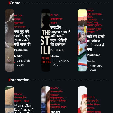
Crime
क्राइम
यूपी/ उत्तराखंड/
BLOG
BLOG
दिल्ली/
अंतरराष्ट्रीय
क्राइम
राजस्थान/
बिहार/ जम्मू
क्राइम
युद्ध/संघर्ष
कश्मीर/ गुजरात/
एप्सटीन
समय/समाज
समाचार/ सूचना
क्या युद्ध की
फाइल्स : यही है
प्रसारण
खबरें ही इस
शक्तिशाली
नहीं रही झांसी
समय सबसे
पुरुष ‘भेड़ियों’
की जांंबाज
बड़ी खबरें हैं?
की हक़ीक़त
रानी, कत्‍ल हो
गया
Pratibimb
Pratibimb
Pratibimb
Media
Media
11 March
18 February
Media
2026
2026
7 January
2026
Internation
BLOG
अंतरराष्ट्रीय
BLOG
इतिहास/
BLOG
अंतरराष्ट्रीय
समाजशास्त्र /
भूगोल/मनोविज्ञान
अंतरराष्ट्रीय
विरासत
शिक्षा
सामाजिक/
आलेख विचार
‘नील द सील’:
सांस्कृतिक रिपोर्ट
विरासत
जिसने शरारतों
शटअप
साहित्य/पुस्तक