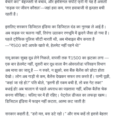
बेचारे का!” बेइज्जती से बचाव, और इमोशनल सपोर्ट फ्री में! यह है असली
‘सड़क पर जीवन कौशल’—जहां हवा कम, मगर हवाबाजी से इज़्ज़त बची
रहती है।
इसलिए सरकार डिजिटल इंडिया का डिजिटल दंड का नुस्खा ले आई है।
अब सड़क पर चलना नहीं, तिरंगा उठाकर रणभूमि में कूदने जैसा हो गया है।
पहले ट्रैफिक पुलिस सीटी मारती थी, अब मोबाइल बीप करता है
—”₹500 कटे आपके खाते से, हेलमेट नहीं पहने थे!”
रामू काका सुबह दूध लेने निकले, वापसी तक ₹1500 का झटका लगा —
एक बार हेलमेट नहीं, दूसरी बार दूध वाला बैग ओवरलोड! परिवहन विभाग
अब माया का जादू है — न रुको, न झुको, बस बैंक बैलेंस को छोटा होता
देखो। लोग अब गाड़ी से कम, बैलेंस देखकर सफर तय करते हैं। पत्नी पूछी,
“कहां जा रहे हो?” पति बोले, “इतनी ही रकम बची है, तो बस गेट तक!”
बधाई हो! अब चालान से पहले अपराध का पछतावा नहीं, बल्कि बैलेंस चेक
करना सीखिए। चलिए घर में ही रहिए। पेट्रोल डीजल का लफड़ा खत्म।
डिजिटल इंडिया में फाइन नहीं कटता, आत्मा कट जाती है!
सरकार कहती है, “डरो मत, बस डटे रहो।” और सच कहें तो इससे बेहतर