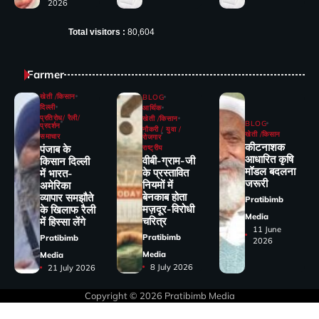
2026
Total visitors :
80,604
Farmer
खेती /किसान
BLOG
दिल्ली
आर्थिक
प्रतिरोध/ रैली/
खेती /किसान
BLOG
प्रदर्शन
नौकरी / युवा /
खेती /किसान
समाचार
रोजगार
कीटनाशक
पंजाब के
राष्ट्रीय
आधारित कृषि
वीबी-ग्राम-जी
किसान दिल्ली
मॉडल बदलना
के प्रस्तावित
में भारत-
जरूरी
नियमों में
अमेरिका
बेनकाब होता
व्यापार समझौते
Pratibimb
मज़दूर-विरोधी
के खिलाफ रैली
Media
चरित्र
में हिस्सा लेंगे
11 June
Pratibimb
Pratibimb
2026
Media
Media
8 July 2026
21 July 2026
Copyright © 2026
Pratibimb Media