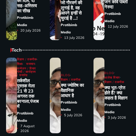
का दिल, दी
जन कवि पाब्लो
जो गौरवर्ण की
सह-अस्तित्व
नेरुदा
लुनाई है, वह
का सीख
आपने इन्हीं से
Pratibimb
चुराई है …!
Pratibimb
Media
Media
Pratibimb
12 July 2026
20 July 2026
Media
13 July 2026
Tech
विज्ञान / तकनीक
शिक्षा
समाचार
सम्मेलन / विचार
गोष्ठी / कार्यक्रम
BLOG
/ समारोह
BLOG
आलेख विचार
तर्कशील
विज्ञान / तकनीक
विज्ञान / तकनीक
क्या ज्योतिष का
पुस्तक मेला
क्या भूत-प्रेत
वैज्ञानिक
21 से 23
होते हैं? क्या
आधार है
अगस्त तक
कहता है विज्ञान
बरनाला,पंजाब
Pratibimb
Pratibimb
में
Media
Media
Pratibimb
5 July 2026
3 July 2026
Media
7 August
2026