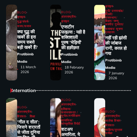
क्राइम
यूपी/ उत्तराखंड/
BLOG
BLOG
दिल्ली/
अंतरराष्ट्रीय
क्राइम
राजस्थान/
बिहार/ जम्मू
क्राइम
युद्ध/संघर्ष
कश्मीर/ गुजरात/
एप्सटीन
समय/समाज
समाचार/ सूचना
क्या युद्ध की
फाइल्स : यही है
प्रसारण
खबरें ही इस
शक्तिशाली
नहीं रही झांसी
समय सबसे
पुरुष ‘भेड़ियों’
की जांंबाज
बड़ी खबरें हैं?
की हक़ीक़त
रानी, कत्‍ल हो
गया
Pratibimb
Pratibimb
Pratibimb
Media
Media
11 March
18 February
Media
2026
2026
7 January
2026
Internation
BLOG
अंतरराष्ट्रीय
BLOG
इतिहास/
BLOG
अंतरराष्ट्रीय
समाजशास्त्र /
भूगोल/मनोविज्ञान
अंतरराष्ट्रीय
विरासत
शिक्षा
सामाजिक/
आलेख विचार
‘नील द सील’:
सांस्कृतिक रिपोर्ट
विरासत
जिसने शरारतों
शटअप
साहित्य/पुस्तक
से जीता दुनिया
समीक्षा
अमारिला, ये