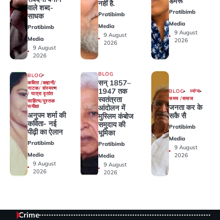
डमरू
नहीं है.
वाले शब्द-
Pratibimb
Pratibimb
साधक
Media
Media
Pratibimb
9 August
9 August
Media
2026
2026
9 August
2026
BLOG
BLOG
सन् 1857–
कविता /कहानी/
नाटक/ संस्मरण
1947 तक
BLOG
व्यंग्य
/ यात्रा वृतांत
स्वतंत्रता
समय /समाज
साहित्य/पुस्तक
जनता कर के
समीक्षा
आंदोलन में
अनुपम शर्मा की
सकै सै
मुस्लिम कंबोज
कविता- नई
समुदाय की
Pratibimb
पीढ़ी का ऐलान
भूमिका
Media
Pratibimb
Pratibimb
9 August
Media
2026
Media
9 August
9 August
2026
2026
Crime