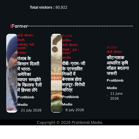
Total visitors :
80,922
Farmer
खेती /किसान
BLOG
दिल्ली
आर्थिक
प्रतिरोध/ रैली/
खेती /किसान
BLOG
प्रदर्शन
नौकरी / युवा /
खेती /किसान
समाचार
रोजगार
कीटनाशक
पंजाब के
राष्ट्रीय
आधारित कृषि
वीबी-ग्राम-जी
किसान दिल्ली
मॉडल बदलना
के प्रस्तावित
में भारत-
जरूरी
नियमों में
अमेरिका
बेनकाब होता
व्यापार समझौते
Pratibimb
मज़दूर-विरोधी
के खिलाफ रैली
Media
चरित्र
में हिस्सा लेंगे
11 June
Pratibimb
Pratibimb
2026
Media
Media
8 July 2026
21 July 2026
Copyright © 2026
Pratibimb Media