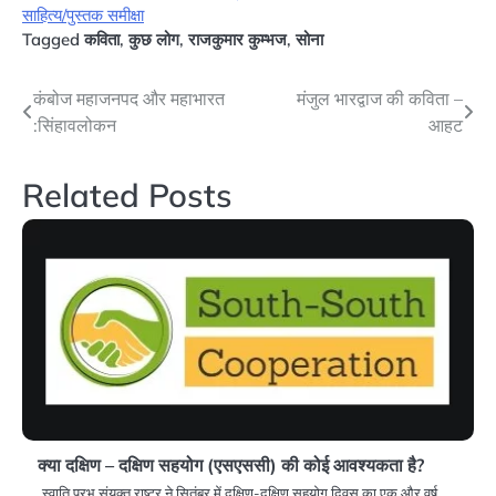
साहित्य/पुस्तक समीक्षा
Tagged
कविता
,
कुछ लोग
,
राजकुमार कुम्भज
,
सोना
Post
कंबोज महाजनपद और महाभारत
मंजुल भारद्वाज की कविता –
:सिंहावलोकन
आहट
navigation
Related Posts
क्या दक्षिण – दक्षिण सहयोग (एसएससी) की कोई आवश्यकता है?
स्वाति प्रभु संयुक्त राष्ट्र ने सितंबर में दक्षिण-दक्षिण सहयोग दिवस का एक और वर्ष