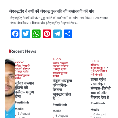
जेएनयूटीए ने क्यों की जेएनयू कुलपति की बर्खास्तगी की मांग
जेएनयूटीए ने क्यों की जेएनयू कुलपति की बर्खास्तगी की मांग नयी दिल्ली।जवाहरलाल
नेहरू विश्वविद्यालय शिक्षक संघ (जेएनयूटीए) ने बृहस्पतिवार…
Facebook
Twitter
WhatsApp
Pinterest
Telegram
Share
Recent News
BLOG
BLOG
BLOG
कविता /कहानी/
इतिहास/
कविता /कहानी/
नाटक/ संस्मरण
समाजशास्त्र /
नाटक/ संस्मरण
/ यात्रा वृतांत
भूगोल/मनोविज्ञान
/ यात्रा वृतांत
साहित्य/पुस्तक
धर्म-संस्कृति
साहित्य/पुस्तक
समीक्षा
समीक्षा
शाक्त ग्रंथ
मंजुल भारद्वाज
सुरेंद्र कल्याण
राधा तंत्रः
की कविता-
बुटाना की
संन्यास-विरोधी
कितना
कविता- मनुष्य
भाव को और
खूबसूरत होता
होना
विस्तार देता है
है… !
Pratibimb
Pratibimb
Pratibimb
Media
Media
Media
6 August
6 August
6 August
2026