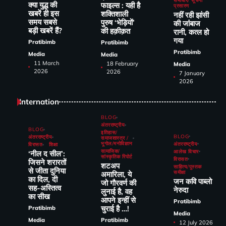
समाचार/ सूचना
क्या युद्ध की
फाइल्स : यही है
प्रसारण
खबरें ही इस
शक्तिशाली
नहीं रही झांसी
समय सबसे
पुरुष ‘भेड़ियों’
की जांंबाज
बड़ी खबरें हैं?
की हक़ीक़त
रानी, कत्‍ल हो
गया
Pratibimb
Pratibimb
Pratibimb
Media
Media
11 March
18 February
Media
2026
2026
7 January
2026
Internation
BLOG
अंतरराष्ट्रीय
BLOG
इतिहास/
BLOG
अंतरराष्ट्रीय
समाजशास्त्र /
भूगोल/मनोविज्ञान
अंतरराष्ट्रीय
विरासत
शिक्षा
सामाजिक/
आलेख विचार
‘नील द सील’:
सांस्कृतिक रिपोर्ट
विरासत
जिसने शरारतों
शटअप
साहित्य/पुस्तक
से जीता दुनिया
समीक्षा
अमारिला, ये
का दिल, दी
जन कवि पाब्लो
जो गौरवर्ण की
सह-अस्तित्व
नेरुदा
लुनाई है, वह
का सीख
आपने इन्हीं से
Pratibimb
चुराई है …!
Pratibimb
Media
Media
Pratibimb
12 July 2026