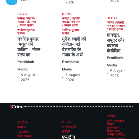
2026
2026
BLOG
BLOG
BLOG
कविता /कहानी/
कविता /कहानी/
नाटक/ संस्मरण
नाटक/ संस्मरण
कविता /कहानी/
/ यात्रा वृतांत
/ यात्रा वृतांत
नाटक/ संस्मरण
/ यात्रा वृतांत
साहित्य/पुस्तक
साहित्य/पुस्तक
समीक्षा
समीक्षा
मानसून,
नरसिंह कुमार
मुनेश त्यागी की
समुद्र और
‘मयूर’ की
कविता- नई
बदलता
कविता – मंचन
देशभक्ति के
कैंडोलिम
सत्य का
गजब के अर्थ
Pratibimb
Pratibimb
Pratibimb
Media
Media
Media
5 August
6 August
6 August
2026
2026
2026
Crime
क्राइम
यूपी/ उत्तराखंड/
BLOG
BLOG
दिल्ली/
अंतरराष्ट्रीय
क्राइम
राजस्थान/
बिहार/ जम्मू
क्राइम
युद्ध/संघर्ष
कश्मीर/ गुजरात/
एप्सटीन
समय/समाज