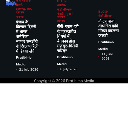
खेती /किसान
BLOG
दिल्ली
आर्थिक
प्रतिरोध/ रैली/
खेती /किसान
BLOG
प्रदर्शन
नौकरी / युवा /
खेती /किसान
समाचार
रोजगार
कीटनाशक
पंजाब के
राष्ट्रीय
आधारित कृषि
वीबी-ग्राम-जी
किसान दिल्ली
मॉडल बदलना
के प्रस्तावित
में भारत-
जरूरी
नियमों में
अमेरिका
बेनकाब होता
व्यापार समझौते
Pratibimb
मज़दूर-विरोधी
के खिलाफ रैली
Media
चरित्र
में हिस्सा लेंगे
11 June
Pratibimb
Pratibimb
2026
Media
Media
8 July 2026
21 July 2026
Copyright © 2026
Pratibimb Media