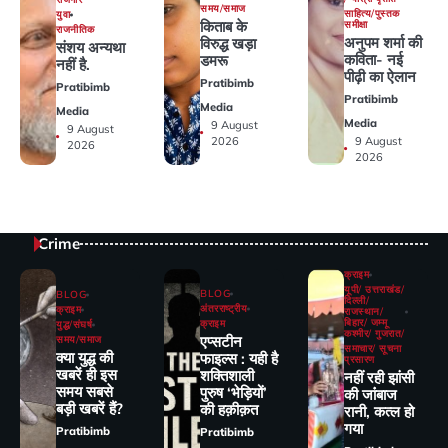
समय/समाज
साहित्य/पुस्तक
युवा
किताब के
समीक्षा
राजनीतिक
अनुपम शर्मा की
विरुद्ध खड़ा
संशय अन्यथा
कविता- नई
डमरू
नहीं है.
पीढ़ी का ऐलान
Pratibimb
Pratibimb
Pratibimb
Media
Media
Media
9 August
9 August
2026
9 August
2026
2026
Crime
क्राइम
यूपी/ उत्तराखंड/
BLOG
BLOG
दिल्ली/
अंतरराष्ट्रीय
क्राइम
राजस्थान/
बिहार/ जम्मू
क्राइम
युद्ध/संघर्ष
कश्मीर/ गुजरात/
एप्सटीन
समय/समाज
समाचार/ सूचना
क्या युद्ध की
फाइल्स : यही है
प्रसारण
खबरें ही इस
शक्तिशाली
नहीं रही झांसी
समय सबसे
पुरुष ‘भेड़ियों’
की जांंबाज
बड़ी खबरें हैं?
की हक़ीक़त
रानी, कत्‍ल हो
गया
Pratibimb
Pratibimb