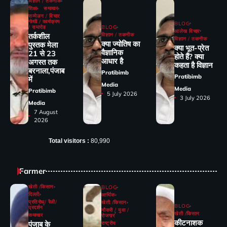
विज्ञान / तकनीक
शिक्षा
समाचार
सम्मेलन / विचार
गोष्ठी / कार्यक्रम
BLOG
/ समारोह
BLOG
आलेख विचार
तर्कशील
विज्ञान / तकनीक
विज्ञान / तकनीक
क्या ज्योतिष का
पुस्तक मेला
क्या भूत-प्रेत
वैज्ञानिक
21 से 23
होते हैं? क्या
आधार है
अगस्त तक
कहता है विज्ञान
बरनाला,पंजाब
Pratibimb
Pratibimb
में
Media
Media
Pratibimb
5 July 2026
3 July 2026
Media
7 August
2026
Total visitors :
80,990
Farmer
खेती /किसान
BLOG
दिल्ली
आर्थिक
प्रतिरोध/ रैली/
खेती /किसान
BLOG
प्रदर्शन
नौकरी / युवा /
खेती /किसान
समाचार
रोजगार
कीटनाशक
पंजाब के
राष्ट्रीय