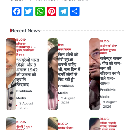
Facebook
Twitter
WhatsApp
Pinterest
Telegram
Share
Recent News
BLOG
BLOG
इतिहास/
शिक्षा
आलोचना/ लेख
समाजशास्त्र /
समय/समाज
साहित्य/पुस्तक
भूगोल/मनोविज्ञान
समीक्षा
जिन लोगों को
विरासत
राजेन्द्र राजन
मेरी सुरक्षा
“अंग्रेजों भारत
: गीत को जन-
करनी चाहिए
छोड़ो” और 9
जन की
थी, उस दिन मैं
अगस्त 1942
संवेदना बनाने
उन्हीं लोगों से
की जनता की
वाले शब्द-
पिट रही हूं”
क्रांति
साधक
जिंदाबाद
Pratibimb
Pratibimb
Pratibimb
Media
Media
9 August
Media
9 August
2026
9 August
2026
2026
BLOG
BLOG
कविता /कहानी/
BLOG
नाटक/ संस्मरण
नौकरी / युवा /
आलेख विचार
/ यात्रा वृतांत
रोजगार