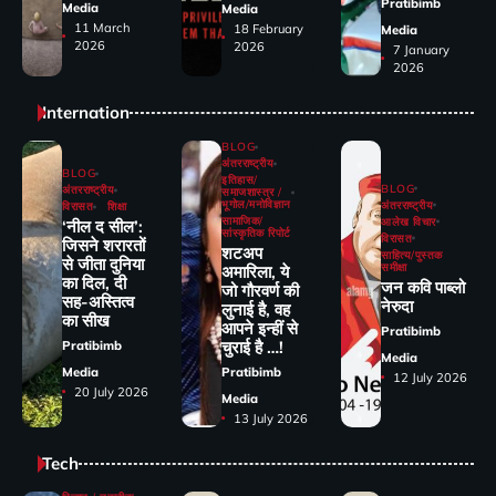
Pratibimb
Media
Media
11 March
18 February
Media
2026
2026
7 January
2026
Internation
BLOG
अंतरराष्ट्रीय
BLOG
इतिहास/
BLOG
अंतरराष्ट्रीय
समाजशास्त्र /
भूगोल/मनोविज्ञान
अंतरराष्ट्रीय
विरासत
शिक्षा
सामाजिक/
आलेख विचार
‘नील द सील’:
सांस्कृतिक रिपोर्ट
विरासत
जिसने शरारतों
शटअप
साहित्य/पुस्तक
से जीता दुनिया
समीक्षा
अमारिला, ये
का दिल, दी
जन कवि पाब्लो
जो गौरवर्ण की
सह-अस्तित्व
नेरुदा
लुनाई है, वह
का सीख
आपने इन्हीं से
Pratibimb
चुराई है …!
Pratibimb
Media
Media
Pratibimb
12 July 2026
20 July 2026
Media
13 July 2026
Tech