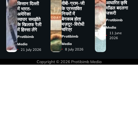
आधारित कृषि
वीबी-ग्राम-जी
किसान दिल्ली
मॉडल बदलना
के प्रस्तावित
में भारत-
जरूरी
नियमों में
अमेरिका
बेनकाब होता
व्यापार समझौते
Pratibimb
मज़दूर-विरोधी
के खिलाफ रैली
Media
चरित्र
में हिस्सा लेंगे
11 June
Pratibimb
Pratibimb
2026
Media
Media
8 July 2026
21 July 2026
Copyright © 2026
Pratibimb Media