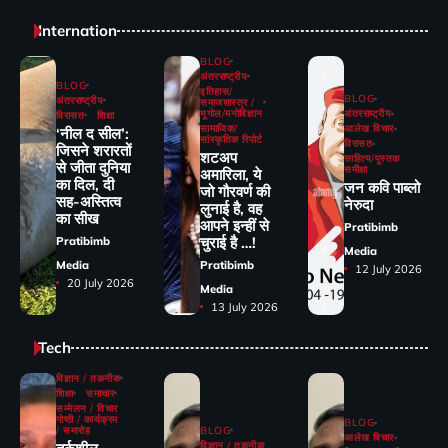
Internation
BLOG
अंतरराष्ट्रीय
BLOG
इतिहास/
BLOG
अंतरराष्ट्रीय
समाजशास्त्र /
भूगोल/मनोविज्ञान
अंतरराष्ट्रीय
विरासत
शिक्षा
सामाजिक/
आलेख विचार
‘नील द सील’:
सांस्कृतिक रिपोर्ट
विरासत
जिसने शरारतों
शटअप
साहित्य/पुस्तक
से जीता दुनिया
समीक्षा
अमारिला, ये
का दिल, दी
जन कवि पाब्लो
जो गौरवर्ण की
सह-अस्तित्व
नेरुदा
लुनाई है, वह
का सीख
आपने इन्हीं से
Pratibimb
चुराई है …!
Pratibimb
Media
Media
Pratibimb
12 July 2026
20 July 2026
Media
13 July 2026
Tech
विज्ञान / तकनीक
शिक्षा
समाचार
सम्मेलन / विचार
गोष्ठी / कार्यक्रम
BLOG
/ समारोह
BLOG
आलेख विचार
विज्ञान / तकनीक