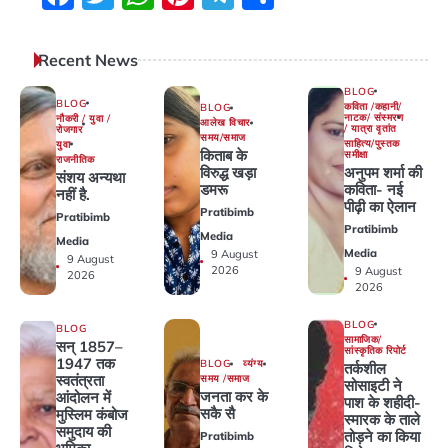
Recent News
BLOG
BLOG
कविता /कहानी/
BLOG
नाटक/ संस्मरण
नौकरी / युवा /
आलेख विचार
/ यात्रा वृतांत
रोजगार
समय/समाज
साहित्य/पुस्तक
युवा
किताब के
समीक्षा
राजनीतिक
अनुपम शर्मा की
विरुद्ध खड़ा
संशय अन्यथा
कविता- नई
डमरू
नहीं है.
पीढ़ी का ऐलान
Pratibimb
Pratibimb
Pratibimb
Media
Media
Media
9 August
9 August
2026
9 August
2026
2026
BLOG
BLOG
सामाजिक/
सन् 1857–
सांस्कृतिक रिपोर्ट
1947 तक
BLOG
व्यंग्य
तर्कशील
स्वतंत्रता
समय /समाज
सोसाइटी ने
जनता कर के
आंदोलन में
पाश के शहीदी-
सकै सै
मुस्लिम कंबोज
स्मारक के ताले
समुदाय की
तोड़ने का किया
Pratibimb