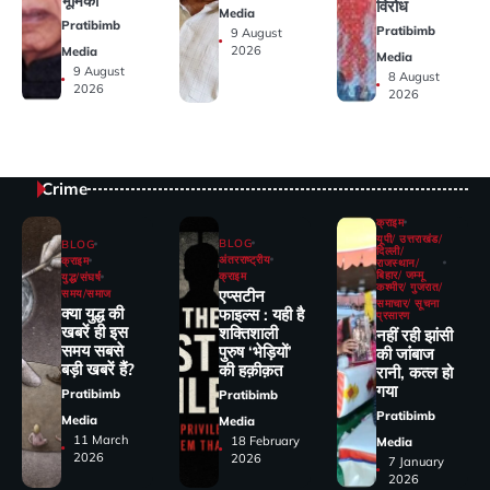
भूमिका
विरोध
Media
Pratibimb
Pratibimb
9 August
2026
Media
Media
9 August
8 August
2026
2026
Crime
क्राइम
यूपी/ उत्तराखंड/
BLOG
BLOG
दिल्ली/
अंतरराष्ट्रीय
क्राइम
राजस्थान/
बिहार/ जम्मू
क्राइम
युद्ध/संघर्ष
कश्मीर/ गुजरात/
एप्सटीन
समय/समाज
समाचार/ सूचना
क्या युद्ध की
फाइल्स : यही है
प्रसारण
खबरें ही इस
शक्तिशाली
नहीं रही झांसी
समय सबसे
पुरुष ‘भेड़ियों’
की जांंबाज
बड़ी खबरें हैं?
की हक़ीक़त
रानी, कत्‍ल हो
गया
Pratibimb
Pratibimb
Pratibimb
Media
Media
11 March
18 February
Media
2026
2026
7 January
2026