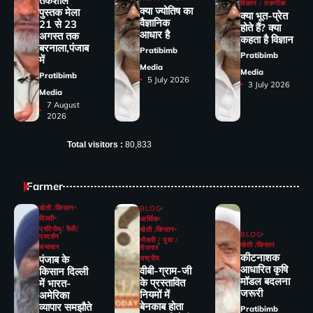
तर्कशील
विज्ञान / तकनीक
क्या ज्योतिष का
पुस्तक मेला
क्या भूत-प्रेत
वैज्ञानिक
21 से 23
होते हैं? क्या
आधार है
अगस्त तक
कहता है विज्ञान
बरनाला,पंजाब
Pratibimb
Pratibimb
में
Media
Media
Pratibimb
5 July 2026
3 July 2026
Media
7 August
2026
Total visitors :
80,833
Farmer
खेती /किसान
BLOG
दिल्ली
आर्थिक
प्रतिरोध/ रैली/
खेती /किसान
BLOG
प्रदर्शन
नौकरी / युवा /
खेती /किसान
समाचार
रोजगार
कीटनाशक
पंजाब के
राष्ट्रीय
आधारित कृषि
वीबी-ग्राम-जी
किसान दिल्ली
मॉडल बदलना
के प्रस्तावित
में भारत-
जरूरी
नियमों में
अमेरिका
बेनकाब होता
व्यापार समझौते
Pratibimb