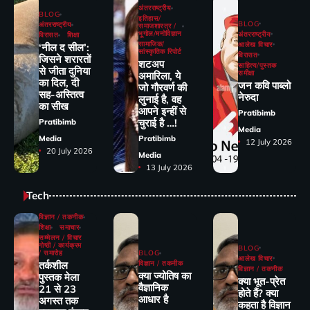
अंतरराष्ट्रीय
BLOG
इतिहास/
BLOG
अंतरराष्ट्रीय
समाजशास्त्र /
भूगोल/मनोविज्ञान
अंतरराष्ट्रीय
विरासत
शिक्षा
सामाजिक/
आलेख विचार
‘नील द सील’:
सांस्कृतिक रिपोर्ट
विरासत
जिसने शरारतों
शटअप
साहित्य/पुस्तक
से जीता दुनिया
समीक्षा
अमारिला, ये
का दिल, दी
जन कवि पाब्लो
जो गौरवर्ण की
सह-अस्तित्व
नेरुदा
लुनाई है, वह
का सीख
आपने इन्हीं से
Pratibimb
चुराई है …!
Pratibimb
Media
Media
Pratibimb
12 July 2026
20 July 2026
Media
13 July 2026
Tech
विज्ञान / तकनीक
शिक्षा
समाचार
सम्मेलन / विचार
गोष्ठी / कार्यक्रम
BLOG
/ समारोह
BLOG
आलेख विचार
तर्कशील
विज्ञान / तकनीक
विज्ञान / तकनीक
क्या ज्योतिष का
पुस्तक मेला
क्या भूत-प्रेत
वैज्ञानिक
21 से 23
होते हैं? क्या
आधार है
अगस्त तक
कहता है विज्ञान