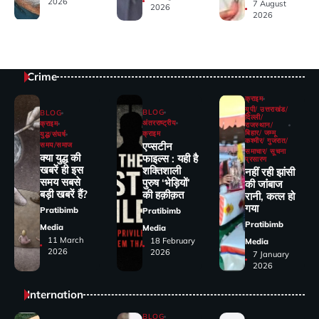
2026
7 August
2026
2026
Crime
क्राइम
यूपी/ उत्तराखंड/
BLOG
BLOG
दिल्ली/
अंतरराष्ट्रीय
क्राइम
राजस्थान/
बिहार/ जम्मू
क्राइम
युद्ध/संघर्ष
कश्मीर/ गुजरात/
एप्सटीन
समय/समाज
समाचार/ सूचना
क्या युद्ध की
फाइल्स : यही है
प्रसारण
खबरें ही इस
शक्तिशाली
नहीं रही झांसी
समय सबसे
पुरुष ‘भेड़ियों’
की जांंबाज
बड़ी खबरें हैं?
की हक़ीक़त
रानी, कत्‍ल हो
गया
Pratibimb
Pratibimb
Pratibimb
Media
Media
11 March
18 February
Media
2026
2026
7 January
2026
Internation
BLOG