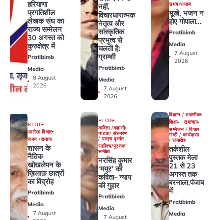
हरियाणा
समय/समाज
नहीं,
प्रगतिशील
भूखे, भजन न
विचारधारात्मक
लेखक संघ का
होए गोपाला…
नेतृत्व और
राज्य सम्मेलन
सांस्कृतिक
Pratibimb
30 अगस्त को
प्रभुत्व से
Media
कुरुक्षेत्र में
चलती है:
7 August
ग्राम्शी
Pratibimb
2026
Pratibimb
Media
8 August
Media
2026
7 August
2026
विज्ञान / तकनीक
BLOG
शिक्षा
समाचार
BLOG
कविता /कहानी/
सम्मेलन / विचार
आलेख विचार
नाटक/ संस्मरण
गोष्ठी / कार्यक्रम
/ यात्रा वृतांत
समय /समाज
/ समारोह
साहित्य/पुस्तक
शासन के
तर्कशील
समीक्षा
नैतिक
पुस्तक मेला
नरसिंह कुमार
खोखलेपन के
21 से 23
‘मयूर’ की
ख़िलाफ़ छात्रों
अगस्त तक
कविता- न्याय
का विद्रोह
बरनाला,पंजाब
की गुहार
में
Pratibimb
Pratibimb
Pratibimb
Media
Media
7 August
Media
7 August