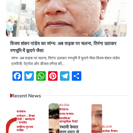
विजय शंकर पांडेय का व्यंग्यः अब सड़क पर चलना, तिरंगा उठाकर
रणभूमि में कूदने जैसा
व्यंग्यः अब सड़क पर चलना, तिरंगा उठाकर रणभूमि में कूदने जैसा विजय शंकर पांडेय
एलपीजी, पेट्रोल और डीजल वगैरह की…
Facebook
Twitter
WhatsApp
Pinterest
Telegram
Share
Recent News
BLOG
विरासत
समाचार
समय/समाज
सम्मेलन / विचार
सामाजिक/
गोष्ठी / कार्यक्रम
सांस्कृतिक रिपोर्ट
/ समारोह
स्थायी केवल
BLOG
साहित्य/पुस्तक
समीक्षा
आलेख विचार
सत्ता दमन से