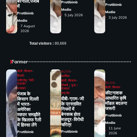
बरनाला,पंजाब
Pratibimb
Pratibimb
में
Media
Media
Pratibimb
5 July 2026
3 July 2026
Media
7 August
2026
Total visitors :
80,669
Farmer
खेती /किसान
BLOG
दिल्ली
आर्थिक
प्रतिरोध/ रैली/
खेती /किसान
BLOG
प्रदर्शन
नौकरी / युवा /
खेती /किसान
समाचार
रोजगार
कीटनाशक
पंजाब के
राष्ट्रीय
आधारित कृषि
वीबी-ग्राम-जी
किसान दिल्ली
मॉडल बदलना
के प्रस्तावित
में भारत-
जरूरी
नियमों में
अमेरिका
बेनकाब होता
व्यापार समझौते
Pratibimb
मज़दूर-विरोधी
के खिलाफ रैली
Media
चरित्र
में हिस्सा लेंगे
11 June
Pratibimb
Pratibimb
2026