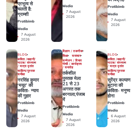
प्रभुत्व से
Media
Pratibimb
चलती है:
7 August
ग्राम्शी
Media
2026
7 August
Pratibimb
2026
Media
7 August
2026
विज्ञान / तकनीक
BLOG
BLOG
शिक्षा
समाचार
कविता /कहानी/
कविता /कहानी/
सम्मेलन / विचार
नाटक/ संस्मरण
नाटक/ संस्मरण
गोष्ठी / कार्यक्रम
/ यात्रा वृतांत
/ यात्रा वृतांत
/ समारोह
साहित्य/पुस्तक
साहित्य/पुस्तक
तर्कशील
समीक्षा
समीक्षा
पुस्तक मेला
नरसिंह कुमार
सुरेंद्र कल्याण
21 से 23
‘मयूर’ की
बुटाना की
अगस्त तक
कविता- न्याय
कविता- मनुष्य
बरनाला,पंजाब
की गुहार
होना
में
Pratibimb
Pratibimb
Pratibimb
Media
Media
Media
7 August
6 August
7 August
2026
2026
2026