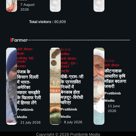
7 August
2026
Total visitors :
80,609
Farmer
खेती /किसान
BLOG
दिल्ली
आर्थिक
प्रतिरोध/ रैली/
खेती /किसान
BLOG
प्रदर्शन
नौकरी / युवा /
खेती /किसान
समाचार
रोजगार
कीटनाशक
पंजाब के
राष्ट्रीय
आधारित कृषि
वीबी-ग्राम-जी
किसान दिल्ली
मॉडल बदलना
के प्रस्तावित
में भारत-
जरूरी
नियमों में
अमेरिका
बेनकाब होता
व्यापार समझौते
Pratibimb
मज़दूर-विरोधी
के खिलाफ रैली
Media
चरित्र
में हिस्सा लेंगे
11 June
Pratibimb
Pratibimb
2026
Media
Media
8 July 2026
21 July 2026
Copyright © 2026
Pratibimb Media