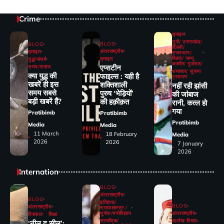
Crime
क्राइम
यूपी/ उत्तराखंड/
BLOG
BLOG
दिल्ली/
अंतरराष्ट्रीय
क्राइम
राजस्थान/
बिहार/ जम्मू
क्राइम
युद्ध/संघर्ष
कश्मीर/ गुजरात/
एप्सटीन
समय/समाज
समाचार/ सूचना
क्या युद्ध की
फाइल्स : यही है
प्रसारण
खबरें ही इस
शक्तिशाली
नहीं रही झांसी
समय सबसे
पुरुष ‘भेड़ियों’
की जांंबाज
बड़ी खबरें हैं?
की हक़ीक़त
रानी, कत्‍ल हो
गया
Pratibimb
Pratibimb
Pratibimb
Media
Media
11 March
18 February
Media
2026
2026
7 January
2026
Internation
BLOG
अंतरराष्ट्रीय
BLOG
इतिहास/
BLOG
अंतरराष्ट्रीय
समाजशास्त्र /
भूगोल/मनोविज्ञान
अंतरराष्ट्रीय
विरासत
शिक्षा
सामाजिक/
आलेख विचार
‘नील द सील’: