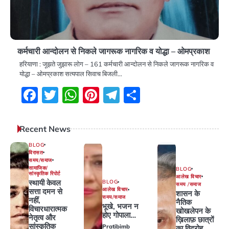
कर्मचारी आन्दोलन से निकले जागरूक नागरिक व योद्धा – ओमप्रकाश
हरियाणा : जूझते जुझारू लोग – 161 कर्मचारी आन्दोलन से निकले जागरूक नागरिक व
योद्धा – ओमप्रकाश सत्यपाल सिवाच बिजली…
Facebook
Twitter
WhatsApp
Pinterest
Telegram
Share
Recent News
BLOG
विरासत
समय/समाज
सामाजिक/
BLOG
सांस्कृतिक रिपोर्ट
आलेख विचार
स्थायी केवल
BLOG
समय /समाज
आलेख विचार
सत्ता दमन से
शासन के
समय/समाज
नहीं,
नैतिक
भूखे, भजन न
विचारधारात्मक
खोखलेपन के
होए गोपाला…
नेतृत्व और
ख़िलाफ़ छात्रों
सांस्कृतिक
Pratibimb
का विद्रोह