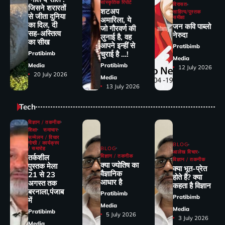
सांस्कृतिक रिपोर्ट
विरासत
जिसने शरारतों
शटअप
साहित्य/पुस्तक
से जीता दुनिया
समीक्षा
अमारिला, ये
का दिल, दी
जन कवि पाब्लो
जो गौरवर्ण की
सह-अस्तित्व
नेरुदा
लुनाई है, वह
का सीख
आपने इन्हीं से
Pratibimb
चुराई है …!
Pratibimb
Media
Media
Pratibimb
12 July 2026
20 July 2026
Media
13 July 2026
Tech
विज्ञान / तकनीक
शिक्षा
समाचार
सम्मेलन / विचार
गोष्ठी / कार्यक्रम
BLOG
/ समारोह
BLOG
आलेख विचार
तर्कशील
विज्ञान / तकनीक
विज्ञान / तकनीक
क्या ज्योतिष का
पुस्तक मेला
क्या भूत-प्रेत
वैज्ञानिक
21 से 23
होते हैं? क्या
आधार है
अगस्त तक
कहता है विज्ञान
बरनाला,पंजाब
Pratibimb
Pratibimb
में
Media
Media
Pratibimb
5 July 2026
3 July 2026
Media