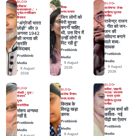
BLOG
BLOG
इतिहास/
शिक्षा
आलोचना/ लेख
समाजशास्त्र /
समय/समाज
साहित्य/पुस्तक
भूगोल/मनोविज्ञान
समीक्षा
जिन लोगों को
विरासत
राजेन्द्र राजन
मेरी सुरक्षा
“अंग्रेजों भारत
: गीत को जन-
करनी चाहिए
छोड़ो” और 9
जन की
थी, उस दिन मैं
अगस्त 1942
संवेदना बनाने
उन्हीं लोगों से
की जनता की
वाले शब्द-
पिट रही हूं”
क्रांति
साधक
जिंदाबाद
Pratibimb
Pratibimb
Pratibimb
Media
Media
9 August
Media
9 August
2026
9 August
2026
2026
BLOG
BLOG
कविता /कहानी/
BLOG
नाटक/ संस्मरण
नौकरी / युवा /
आलेख विचार
/ यात्रा वृतांत
रोजगार
समय/समाज
साहित्य/पुस्तक
युवा
किताब के
समीक्षा
राजनीतिक
अनुपम शर्मा की
विरुद्ध खड़ा
संशय अन्यथा
कविता- नई
डमरू
नहीं है.
पीढ़ी का ऐलान
Pratibimb
Pratibimb
Pratibimb
Media
Media
Media
9 August
9 August