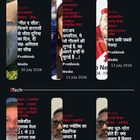
BLOG
अंतरराष्ट्रीय
BLOG
इतिहास/
BLOG
अंतरराष्ट्रीय
समाजशास्त्र /
भूगोल/मनोविज्ञान
अंतरराष्ट्रीय
विरासत
शिक्षा
सामाजिक/
आलेख विचार
‘नील द सील’:
सांस्कृतिक रिपोर्ट
विरासत
जिसने शरारतों
शटअप
साहित्य/पुस्तक
से जीता दुनिया
समीक्षा
अमारिला, ये
का दिल, दी
जन कवि पाब्लो
जो गौरवर्ण की
सह-अस्तित्व
नेरुदा
लुनाई है, वह
का सीख
आपने इन्हीं से
Pratibimb
चुराई है …!
Pratibimb
Media
Media
Pratibimb
12 July 2026
20 July 2026
Media
13 July 2026
Tech
विज्ञान / तकनीक
शिक्षा
समाचार
सम्मेलन / विचार
गोष्ठी / कार्यक्रम
BLOG
/ समारोह
BLOG
आलेख विचार
तर्कशील
विज्ञान / तकनीक
विज्ञान / तकनीक
क्या ज्योतिष का
पुस्तक मेला
क्या भूत-प्रेत
वैज्ञानिक
21 से 23
होते हैं? क्या
आधार है
अगस्त तक
कहता है विज्ञान