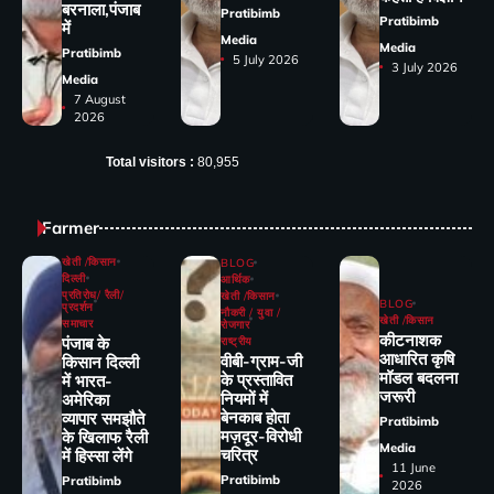
बरनाला,पंजाब
Pratibimb
Pratibimb
में
Media
Media
Pratibimb
5 July 2026
3 July 2026
Media
7 August
2026
Total visitors :
80,955
Farmer
खेती /किसान
BLOG
दिल्ली
आर्थिक
प्रतिरोध/ रैली/
खेती /किसान
BLOG
प्रदर्शन
नौकरी / युवा /
खेती /किसान
समाचार
रोजगार
कीटनाशक
पंजाब के
राष्ट्रीय
आधारित कृषि
वीबी-ग्राम-जी
किसान दिल्ली
मॉडल बदलना
के प्रस्तावित
में भारत-
जरूरी
नियमों में
अमेरिका
बेनकाब होता
व्यापार समझौते
Pratibimb
मज़दूर-विरोधी
के खिलाफ रैली
Media
चरित्र
में हिस्सा लेंगे
11 June
Pratibimb
Pratibimb
2026