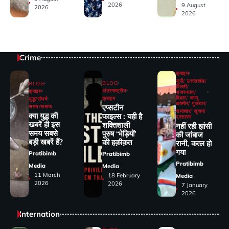
2026
9 August
2026
2026
Crime
क्राइम
यूपी/ उत्तराखंड/
BLOG
BLOG
दिल्ली/
अंतरराष्ट्रीय
क्राइम
राजस्थान/
बिहार/ जम्मू
क्राइम
युद्ध/संघर्ष
कश्मीर/ गुजरात/
एप्सटीन
समय/समाज
समाचार/ सूचना
क्या युद्ध की
फाइल्स : यही है
प्रसारण
खबरें ही इस
शक्तिशाली
नहीं रही झांसी
समय सबसे
पुरुष ‘भेड़ियों’
की जांंबाज
बड़ी खबरें हैं?
की हक़ीक़त
रानी, कत्‍ल हो
गया
Pratibimb
Pratibimb
Pratibimb
Media
Media
11 March
18 February
Media
2026
2026
7 January
2026
Internation