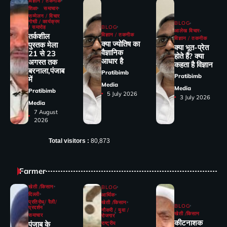
विज्ञान / तकनीक
शिक्षा
समाचार
सम्मेलन / विचार
गोष्ठी / कार्यक्रम
BLOG
/ समारोह
BLOG
आलेख विचार
तर्कशील
विज्ञान / तकनीक
विज्ञान / तकनीक
क्या ज्योतिष का
पुस्तक मेला
क्या भूत-प्रेत
वैज्ञानिक
21 से 23
होते हैं? क्या
आधार है
अगस्त तक
कहता है विज्ञान
बरनाला,पंजाब
Pratibimb
Pratibimb
में
Media
Media
Pratibimb
5 July 2026
3 July 2026
Media
7 August
2026
Total visitors :
80,873
Farmer
खेती /किसान
BLOG
दिल्ली
आर्थिक
प्रतिरोध/ रैली/
खेती /किसान
BLOG
प्रदर्शन
नौकरी / युवा /
खेती /किसान
समाचार
रोजगार
कीटनाशक
पंजाब के
राष्ट्रीय