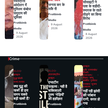
स्वतंत्रता
समय /समाज
सोसाइटी ने
जनता कर के
आंदोलन में
पाश के शहीदी-
सकै सै
मुस्लिम कंबोज
स्मारक के ताले
समुदाय की
तोड़ने का किया
Pratibimb
भूमिका
विरोध
Media
Pratibimb
Pratibimb
9 August
2026
Media
Media
9 August
8 August
2026
2026
Crime
क्राइम
यूपी/ उत्तराखंड/
BLOG
BLOG
दिल्ली/
अंतरराष्ट्रीय
क्राइम
राजस्थान/
बिहार/ जम्मू
क्राइम
युद्ध/संघर्ष
कश्मीर/ गुजरात/
एप्सटीन
समय/समाज
समाचार/ सूचना
क्या युद्ध की
फाइल्स : यही है
प्रसारण
खबरें ही इस
शक्तिशाली
नहीं रही झांसी
समय सबसे
पुरुष ‘भेड़ियों’
की जांंबाज
बड़ी खबरें हैं?
की हक़ीक़त
रानी, कत्‍ल हो
गया
Pratibimb
Pratibimb