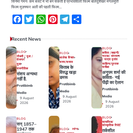
सिनेमा गमनः कम बजट में भी बन सकती है प्रभावशाली फिल्म बालेंदुशेखर मंगलमूर्ति
फिल्म मुज़फ्फर अली की पहली फिल्म…
Facebook
Twitter
WhatsApp
Pinterest
Telegram
Share
Recent News
BLOG
BLOG
कविता /कहानी/
BLOG
नाटक/ संस्मरण
नौकरी / युवा /
आलेख विचार
/ यात्रा वृतांत
रोजगार
समय/समाज
साहित्य/पुस्तक
युवा
किताब के
समीक्षा
राजनीतिक
अनुपम शर्मा की
विरुद्ध खड़ा
संशय अन्यथा
कविता- नई
डमरू
नहीं है.
पीढ़ी का ऐलान
Pratibimb
Pratibimb
Pratibimb
Media
Media
Media
9 August
9 August
2026
9 August
2026
2026
BLOG
BLOG
सामाजिक/
सन् 1857–
सांस्कृतिक रिपोर्ट
1947 तक
BLOG
व्यंग्य
तर्कशील