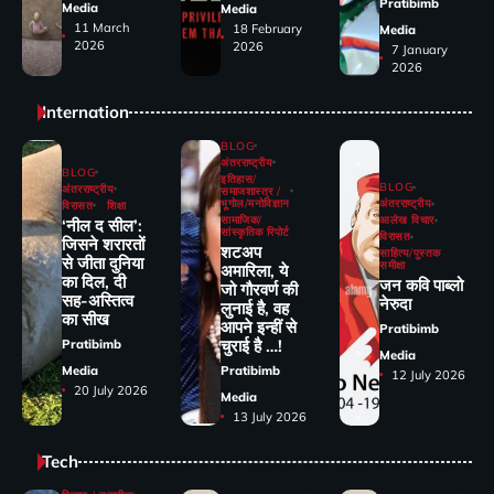
Pratibimb
Media
Media
11 March
18 February
Media
2026
2026
7 January
2026
Internation
BLOG
अंतरराष्ट्रीय
BLOG
इतिहास/
BLOG
अंतरराष्ट्रीय
समाजशास्त्र /
भूगोल/मनोविज्ञान
अंतरराष्ट्रीय
विरासत
शिक्षा
सामाजिक/
आलेख विचार
‘नील द सील’:
सांस्कृतिक रिपोर्ट
विरासत
जिसने शरारतों
शटअप
साहित्य/पुस्तक
से जीता दुनिया
समीक्षा
अमारिला, ये
का दिल, दी
जन कवि पाब्लो
जो गौरवर्ण की
सह-अस्तित्व
नेरुदा
लुनाई है, वह
का सीख
आपने इन्हीं से
Pratibimb
चुराई है …!
Pratibimb
Media
Media
Pratibimb
12 July 2026
20 July 2026
Media
13 July 2026
Tech