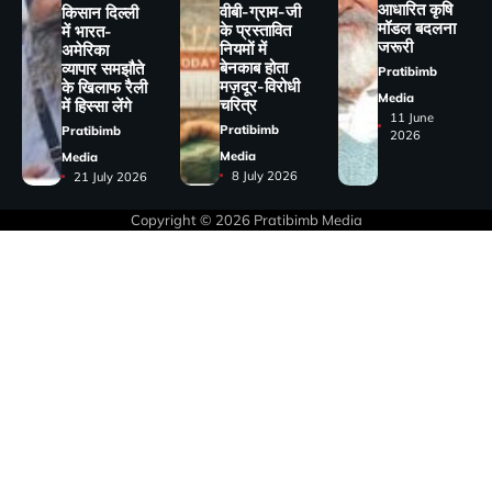
आधारित कृषि
वीबी-ग्राम-जी
किसान दिल्ली
मॉडल बदलना
के प्रस्तावित
में भारत-
जरूरी
नियमों में
अमेरिका
बेनकाब होता
व्यापार समझौते
Pratibimb
मज़दूर-विरोधी
के खिलाफ रैली
Media
चरित्र
में हिस्सा लेंगे
11 June
Pratibimb
Pratibimb
2026
Media
Media
8 July 2026
21 July 2026
Copyright © 2026
Pratibimb Media