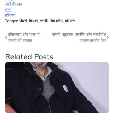
खेती /किसान
व्यंग्य
हरियाणा
Tagged
किल्ले
,
किसान
,
रणबीर सिंह दहिया
,
हरियाणा
Post
तमिलनाडु और भारत में
संयमी, सूझवान, समर्पित और संघर्षशील
जेनजी की दस्तक
मास्टर बलबीर सिंह
navigation
Related Posts