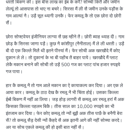
धरती बिकण की। इस बीस लाख का ईब के करै? सोच्ची कितै और जमीन
लेल्यूं तो आसपास तो भाए ना बचरे। सिरसा मैं ली सै जमीन उनके पड़ौस के
गाम आल्यां नै। उड़ै सूत थ्यागी उनकै। फेर कमलू कै तो एक छोरा दो छोरी
सैं।
छोरा सोफ्टवेयर इंजीनियर लाग्या सै छह म्हीने तै। छोरी ब्याह थ्याह दी। गाम
छोड़ कै सिरसा जाणा पड़ै। कुछ नै कांशीपुर (नैनीताल) मैं ले ली धरती। उड़ै
बी दो एक किल्ले मिलै थी इतने पीस्यां मैं। फेर सोची अक खरखौदे मैं कोए
दुकान ले ले। तो दुकानां के भा बी पहोंच तै बाहर पाये। खरखौदे मैं प्लाट
लेकै मकान बनाने की सोची तो उड़ै 500 गज का प्लाट पांच हजार रुपइये
गज पाया।
हार कै कमलू नै तो गाम आले मकान का ऐ कायाकल्प कर दिया। अर एक ले
आया कार। कमलू के ठाठ देख कै रमलू नै भी चिंता होई। उसका किल्ला
ईब्बै बिकण मैं नहीं आ लिया। जड़ होड़ लागरी सै कमलू अर रमलू हरां मैं अक
किसका किल्ला पहलम बिकै। तीस साल का 10,000 रुपइये का भी
इंतजाम कर दिया। फेर कोए कमलू तो न्यों बूझै अक तीस पाछै के बनैगी बेरा
सै? तो कमलू सैड़ देसी न्यों कैहदे सै अक इतनी आगे की नहीं सोच्या करदे।
अर या सोच एकले कमलू की हो इसी बात नहीं सै।