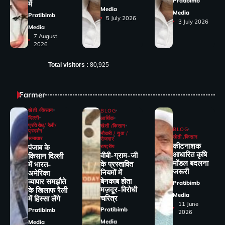
Pratibimb
में
Media
Media
Pratibimb
5 July 2026
3 July 2026
Media
7 August
2026
Total visitors :
80,925
Farmer
खेती /किसान
BLOG
दिल्ली
आर्थिक
प्रतिरोध/ रैली/
खेती /किसान
BLOG
प्रदर्शन
नौकरी / युवा /
खेती /किसान
समाचार
रोजगार
कीटनाशक
पंजाब के
राष्ट्रीय
आधारित कृषि
वीबी-ग्राम-जी
किसान दिल्ली
मॉडल बदलना
के प्रस्तावित
में भारत-
जरूरी
नियमों में
अमेरिका
बेनकाब होता
व्यापार समझौते
Pratibimb
मज़दूर-विरोधी
के खिलाफ रैली
Media
चरित्र
में हिस्सा लेंगे
11 June
Pratibimb
Pratibimb
2026
Media
Media