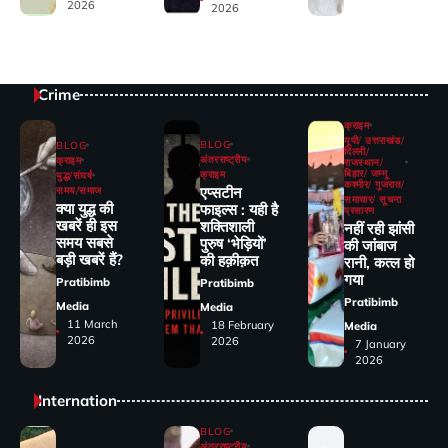
2026
2026
Crime
क्राइम
यूपी/ उत्तराखंड/
BLOG
BLOG
दिल्ली/
अंतरराष्ट्रीय
क्राइम
राजस्थान/
बिहार/ जम्मू
क्राइम
युद्ध/संघर्ष
कश्मीर/ गुजरात/
एप्सटीन
समय/समाज
समाचार/ सूचना
क्या युद्ध की
फाइल्स : यही है
प्रसारण
खबरें ही इस
शक्तिशाली
नहीं रही झांसी
समय सबसे
पुरुष ‘भेड़ियों’
की जांंबाज
बड़ी खबरें हैं?
की हक़ीक़त
रानी, कत्‍ल हो
गया
Pratibimb
Pratibimb
Pratibimb
Media
Media
11 March
18 February
Media
2026
2026
7 January
2026
Internation
BLOG
अंतरराष्ट्रीय