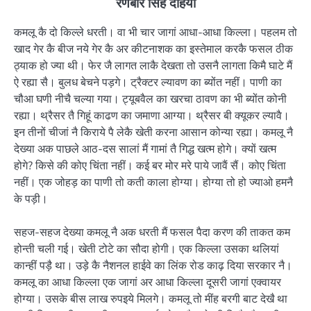
रणबीर सिंह दहिया
कमलू कै दो किल्ले धरती। वा भी चार जागां आधा-आधा किल्ला। पहलम तो
खाद गेर कै बीज नये गेर कै अर कीटनाशक का इस्तेमाल करकै फसल ठीक
ठ्याक हो ज्या थी। फेर जै लागत लाकै देखता तो उसनै लागता किमै घाटे मैं
ऐ रह्या सै। बुलध बेचने पड़गे। ट्रैक्टर ल्यावण का ब्योंत नहीं। पाणी का
चौआ घणी नीचै चल्या गया। ट्यूबवैल का खरचा ठावण का भी ब्योंत कोनी
रह्या। थ्रैसर तै गिहूं काढण का जमाणा आग्या। थ्रैसर बी क्यूकर ल्यावै।
इन तीनों चीजां नै किराये पै लेकै खेती करना आसान कोन्या रह्या। कमलू नै
देख्या अक पाछले आठ-दस सालां मैं गामां तै गिद्ध खत्म होगे। क्यों खत्म
होगे? किसे की कोए चिंता नहीं। कई बर मोर मरे पाये जावैं सैं। कोए चिंता
नहीं। एक जोहड़ का पाणी तो कती काला होग्या। होग्या तो हो ज्याओ हमनै
के पड़ी।
सहज-सहज देख्या कमलू नै अक धरती मैं फसल पैदा करण की ताकत कम
होन्ती चली गई। खेती टोटे का सौदा होगी। एक किल्ला उसका थलियां
कान्हीं पड़ै था। उड़े कै नैशनल हाईवे का लिंक रोड काढ़ दिया सरकार नै।
कमलू का आधा किल्ला एक जागां अर आधा किल्ला दूसरी जागां एक्वायर
होग्या। उसके बीस लाख रुपइये मिलगे। कमलू तो मींह बरगी बाट देखै था