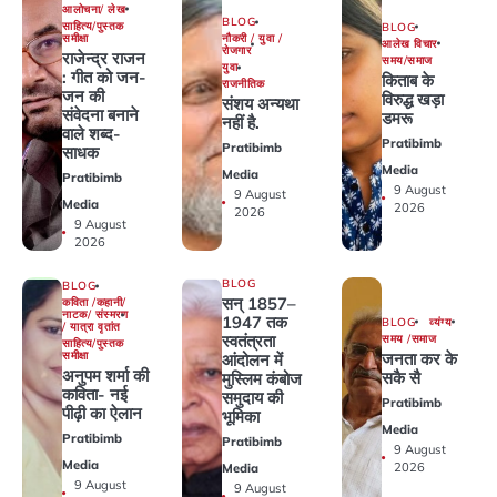
आलोचना/ लेख
BLOG
साहित्य/पुस्तक
BLOG
समीक्षा
नौकरी / युवा /
आलेख विचार
रोजगार
राजेन्द्र राजन
समय/समाज
युवा
: गीत को जन-
किताब के
राजनीतिक
जन की
विरुद्ध खड़ा
संशय अन्यथा
संवेदना बनाने
डमरू
नहीं है.
वाले शब्द-
Pratibimb
Pratibimb
साधक
Media
Media
Pratibimb
9 August
9 August
Media
2026
2026
9 August
2026
BLOG
BLOG
सन् 1857–
कविता /कहानी/
नाटक/ संस्मरण
1947 तक
BLOG
व्यंग्य
/ यात्रा वृतांत
स्वतंत्रता
समय /समाज
साहित्य/पुस्तक
जनता कर के
समीक्षा
आंदोलन में
अनुपम शर्मा की
सकै सै
मुस्लिम कंबोज
कविता- नई
समुदाय की
Pratibimb
पीढ़ी का ऐलान
भूमिका
Media
Pratibimb
Pratibimb
9 August
Media
2026
Media
9 August
9 August