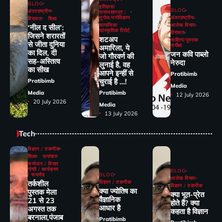
BLOG
इतिहास/
BLOG
अंतरराष्ट्रीय
समाजशास्त्र /
भूगोल/मनोविज्ञान
अंतरराष्ट्रीय
विरासत
शिक्षा
सामाजिक/
आलेख विचार
‘नील द सील’:
सांस्कृतिक रिपोर्ट
विरासत
जिसने शरारतों
शटअप
साहित्य/पुस्तक
से जीता दुनिया
समीक्षा
अमारिला, ये
का दिल, दी
जन कवि पाब्लो
जो गौरवर्ण की
सह-अस्तित्व
नेरुदा
लुनाई है, वह
का सीख
आपने इन्हीं से
Pratibimb
चुराई है …!
Pratibimb
Media
Media
Pratibimb
12 July 2026
20 July 2026
Media
13 July 2026
Tech
विज्ञान / तकनीक
शिक्षा
समाचार
सम्मेलन / विचार
गोष्ठी / कार्यक्रम
BLOG
/ समारोह
BLOG
आलेख विचार
तर्कशील
विज्ञान / तकनीक
विज्ञान / तकनीक
क्या ज्योतिष का
पुस्तक मेला
क्या भूत-प्रेत
वैज्ञानिक
21 से 23
होते हैं? क्या
आधार है
अगस्त तक
कहता है विज्ञान
बरनाला,पंजाब
Pratibimb