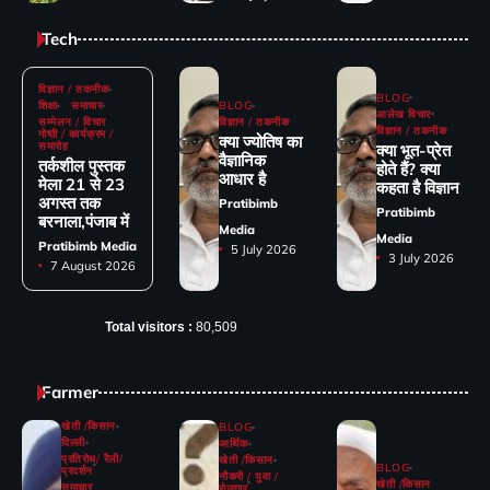
Tech
विज्ञान / तकनीक
BLOG
शिक्षा
समाचार
BLOG
आलेख विचार
सम्मेलन / विचार
विज्ञान / तकनीक
विज्ञान / तकनीक
गोष्ठी / कार्यक्रम /
क्या ज्योतिष का
समारोह
क्या भूत-प्रेत
वैज्ञानिक
तर्कशील पुस्तक
होते हैं? क्या
आधार है
मेला 21 से 23
कहता है विज्ञान
अगस्त तक
Pratibimb
Pratibimb
बरनाला,पंजाब में
Media
Media
Pratibimb Media
5 July 2026
3 July 2026
7 August 2026
Total visitors :
80,509
Farmer
खेती /किसान
BLOG
दिल्ली
आर्थिक
प्रतिरोध/ रैली/
खेती /किसान
BLOG
प्रदर्शन
नौकरी / युवा /
खेती /किसान
समाचार
रोजगार