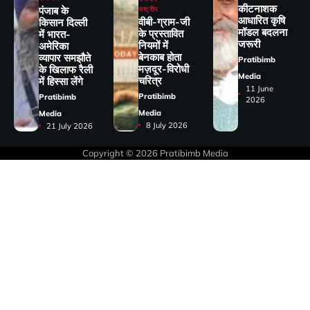
कीटनाशक
पंजाब के
राष्ट्रीय
आधारित कृषि
वीबी-ग्राम-जी
किसान दिल्ली
मॉडल बदलना
के प्रस्तावित
में भारत-
जरूरी
नियमों में
अमेरिका
बेनकाब होता
व्यापार समझौते
Pratibimb
मज़दूर-विरोधी
के खिलाफ रैली
Media
चरित्र
में हिस्सा लेंगे
11 June
Pratibimb
Pratibimb
2026
Media
Media
8 July 2026
21 July 2026
Copyright © 2026
Pratibimb Media