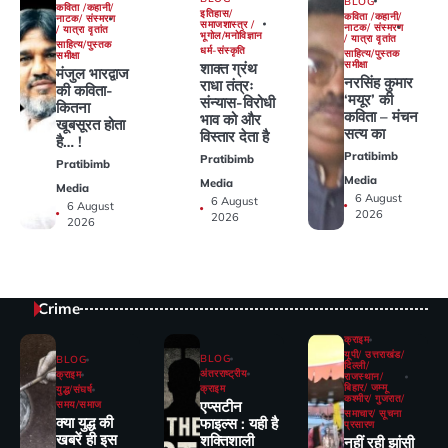
BLOG
कविता /कहानी/
इतिहास/
कविता /कहानी/
नाटक/ संस्मरण
समाजशास्त्र /
नाटक/ संस्मरण
/ यात्रा वृतांत
भूगोल/मनोविज्ञान
/ यात्रा वृतांत
साहित्य/पुस्तक
धर्म-संस्कृति
साहित्य/पुस्तक
समीक्षा
समीक्षा
शाक्त ग्रंथ
मंजुल भारद्वाज
नरसिंह कुमार
राधा तंत्रः
की कविता-
‘मयूर’ की
संन्यास-विरोधी
कितना
कविता – मंचन
भाव को और
खूबसूरत होता
सत्य का
विस्तार देता है
है… !
Pratibimb
Pratibimb
Pratibimb
Media
Media
Media
6 August
6 August
6 August
2026
2026
2026
Crime
क्राइम
यूपी/ उत्तराखंड/
BLOG
BLOG
दिल्ली/
अंतरराष्ट्रीय
क्राइम
राजस्थान/
बिहार/ जम्मू
क्राइम
युद्ध/संघर्ष
कश्मीर/ गुजरात/
एप्सटीन
समय/समाज
समाचार/ सूचना
क्या युद्ध की
फाइल्स : यही है
प्रसारण
खबरें ही इस
शक्तिशाली
नहीं रही झांसी