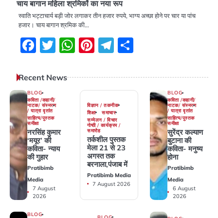
चाय बागान महिला श्रमिकों का नया रूप
स्वाति भट्टाचार्य बड़ी जोर लगाकर तीन हजार रुपये, भाग्य अच्छा होने पर चार या पांच
हजार। चाय बागान श्रमिक की…
Facebook
Twitter
WhatsApp
Pinterest
Telegram
Share
Recent News
BLOG
BLOG
कविता /कहानी/
कविता /कहानी/
विज्ञान / तकनीक
नाटक/ संस्मरण
नाटक/ संस्मरण
/ यात्रा वृतांत
/ यात्रा वृतांत
शिक्षा
समाचार
साहित्य/पुस्तक
साहित्य/पुस्तक
सम्मेलन / विचार
समीक्षा
समीक्षा
गोष्ठी / कार्यक्रम /
समारोह
नरसिंह कुमार
सुरेंद्र कल्याण
तर्कशील पुस्तक
‘मयूर’ की
बुटाना की
मेला 21 से 23
कविता- न्याय
कविता- मनुष्य
अगस्त तक
की गुहार
होना
बरनाला,पंजाब में
Pratibimb
Pratibimb
Pratibimb Media
Media
Media
7 August 2026
7 August
6 August
2026
2026
BLOG
BLOG