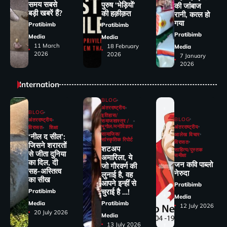
समय सबसे
पुरुष ‘भेड़ियों’
की जांंबाज
बड़ी खबरें हैं?
की हक़ीक़त
रानी, कत्‍ल हो
गया
Pratibimb
Pratibimb
Pratibimb
Media
Media
11 March
18 February
Media
2026
2026
7 January
2026
Internation
BLOG
अंतरराष्ट्रीय
BLOG
इतिहास/
BLOG
अंतरराष्ट्रीय
समाजशास्त्र /
भूगोल/मनोविज्ञान
अंतरराष्ट्रीय
विरासत
शिक्षा
सामाजिक/
आलेख विचार
‘नील द सील’:
सांस्कृतिक रिपोर्ट
विरासत
जिसने शरारतों
शटअप
साहित्य/पुस्तक
से जीता दुनिया
समीक्षा
अमारिला, ये
का दिल, दी
जन कवि पाब्लो
जो गौरवर्ण की
सह-अस्तित्व
नेरुदा
लुनाई है, वह
का सीख
आपने इन्हीं से
Pratibimb
चुराई है …!
Pratibimb
Media
Media
Pratibimb
12 July 2026
20 July 2026
Media
13 July 2026