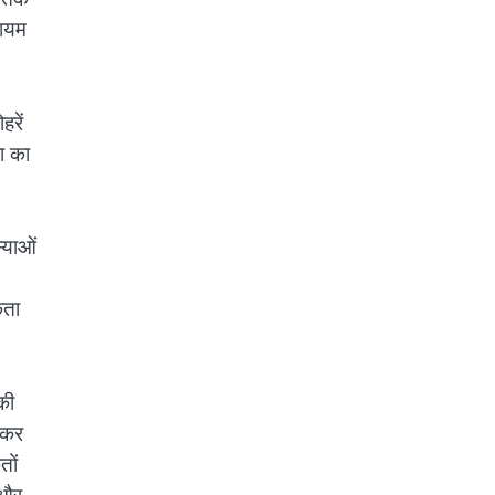
कायम
हरें
ा का
्याओं
कता
की
 कर
तों