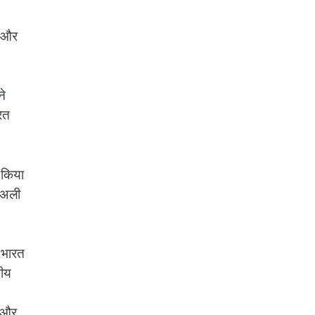
ो और
ने
ारत
 किया
द अली
े भारत
तीय
ा और