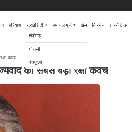
जाब
हरियाणा
ट्राईसिटी
हिमाचल प्रदेश
खेल
बिज़नेस
राजनीतिक
सेहत
लोकसभा चुनाव
चंडीगढ़
मोहाली
रक्षा कवच­
पंचकूला
ज्यवाद की सबसे बड़ी रक्षा कवच­