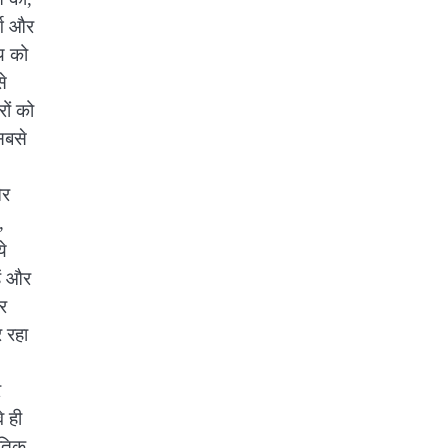
्ग और
य को
े
रों को
सबसे
और
,
ये
ें और
र
 रहा
र
े ही
ृतिक