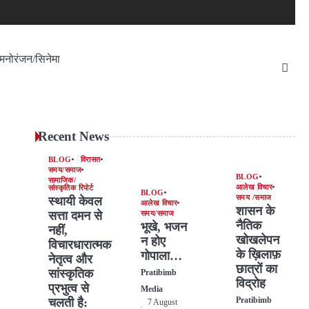
मनोरंजन/सिनेमा
Recent News
BLOG
विरासत
समय/समाज
BLOG
सामाजिक/
आलेख विचार
सांस्कृतिक रिपोर्ट
BLOG
समय /समाज
स्थायी केवल
आलेख विचार
शासन के
सत्ता दमन से
समय/समाज
नैतिक
भूखे, भजन
नहीं,
खोखलेपन
न होए
विचारधारात्मक
के ख़िलाफ़
गोपाला…
नेतृत्व और
छात्रों का
सांस्कृतिक
Pratibimb
विद्रोह
प्रभुत्व से
Media
चलती है:
Pratibimb
7 August