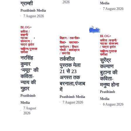
2026
ग्राम्शी
Media
7 August 2026
Pratibimb Media
7 August 2026
BLOG
कविता /
कहानी/
BLOG
नाटक/
विज्ञान / तकनीक
कविता /कहानी/
संस्मरण /
शिक्षा
समाचार
नाटक/ संस्मरण
यात्रा वृतांत
सम्मेलन / विचार
/ यात्रा वृतांत
साहित्य/पुस्तक
गोष्ठी / कार्यक्रम
साहित्य/पुस्तक
समीक्षा
/ समारोह
समीक्षा
नरसिंह
तर्कशील
सुरेंद्र
कुमार
पुस्तक मेला
कल्याण
‘मयूर’ की
21 से 23
बुटाना की
कविता-
अगस्त तक
कविता-
न्याय की
बरनाला,पंजाब
मनुष्य होना
गुहार
में
Pratibimb
Pratibimb
Pratibimb Media
Media
7 August 2026
Media
6 August 2026
7 August
2026