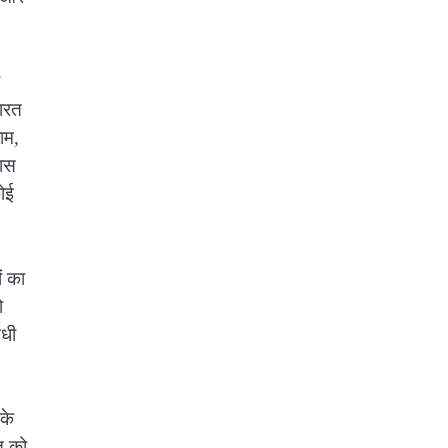
ारत
ाम,
कास
ोई
ं का
ो
ंधी
के
त को,