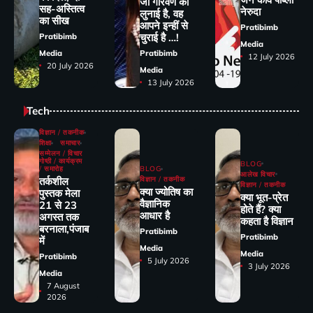
जो गौरवर्ण की
सह-अस्तित्व
नेरुदा
लुनाई है, वह
का सीख
आपने इन्हीं से
Pratibimb
चुराई है …!
Pratibimb
Media
Media
Pratibimb
12 July 2026
20 July 2026
Media
13 July 2026
Tech
विज्ञान / तकनीक
शिक्षा
समाचार
सम्मेलन / विचार
गोष्ठी / कार्यक्रम
BLOG
/ समारोह
BLOG
आलेख विचार
तर्कशील
विज्ञान / तकनीक
विज्ञान / तकनीक
क्या ज्योतिष का
पुस्तक मेला
क्या भूत-प्रेत
वैज्ञानिक
21 से 23
होते हैं? क्या
आधार है
अगस्त तक
कहता है विज्ञान
बरनाला,पंजाब
Pratibimb
Pratibimb
में
Media
Media
Pratibimb
5 July 2026
3 July 2026
Media
7 August
2026