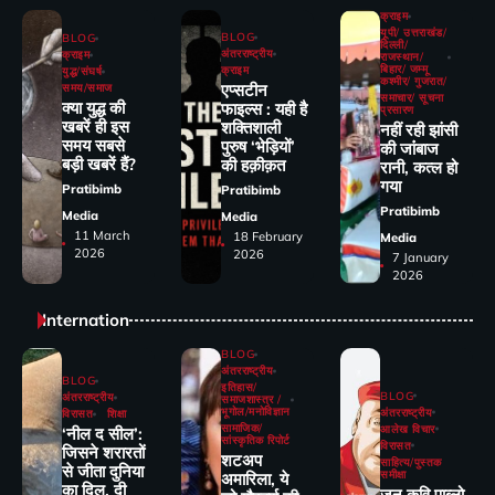
क्राइम
यूपी/ उत्तराखंड/
BLOG
BLOG
दिल्ली/
अंतरराष्ट्रीय
क्राइम
राजस्थान/
बिहार/ जम्मू
क्राइम
युद्ध/संघर्ष
कश्मीर/ गुजरात/
एप्सटीन
समय/समाज
समाचार/ सूचना
क्या युद्ध की
फाइल्स : यही है
प्रसारण
खबरें ही इस
शक्तिशाली
नहीं रही झांसी
समय सबसे
पुरुष ‘भेड़ियों’
की जांंबाज
बड़ी खबरें हैं?
की हक़ीक़त
रानी, कत्‍ल हो
गया
Pratibimb
Pratibimb
Pratibimb
Media
Media
11 March
18 February
Media
2026
2026
7 January
2026
Internation
BLOG
अंतरराष्ट्रीय
BLOG
इतिहास/
BLOG
अंतरराष्ट्रीय
समाजशास्त्र /
भूगोल/मनोविज्ञान
अंतरराष्ट्रीय
विरासत
शिक्षा
सामाजिक/
आलेख विचार
‘नील द सील’:
सांस्कृतिक रिपोर्ट
विरासत
जिसने शरारतों
शटअप
साहित्य/पुस्तक
से जीता दुनिया
समीक्षा
अमारिला, ये
का दिल, दी
जन कवि पाब्लो