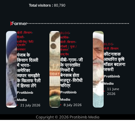
Total visitors :
80,790
Farmer
खेती /किसान
BLOG
दिल्ली
आर्थिक
प्रतिरोध/ रैली/
खेती /किसान
BLOG
प्रदर्शन
नौकरी / युवा /
खेती /किसान
समाचार
रोजगार
कीटनाशक
पंजाब के
राष्ट्रीय
आधारित कृषि
वीबी-ग्राम-जी
किसान दिल्ली
मॉडल बदलना
के प्रस्तावित
में भारत-
जरूरी
नियमों में
अमेरिका
बेनकाब होता
व्यापार समझौते
Pratibimb
मज़दूर-विरोधी
के खिलाफ रैली
Media
चरित्र
में हिस्सा लेंगे
11 June
Pratibimb
Pratibimb
2026
Media
Media
8 July 2026
21 July 2026
Copyright © 2026
Pratibimb Media