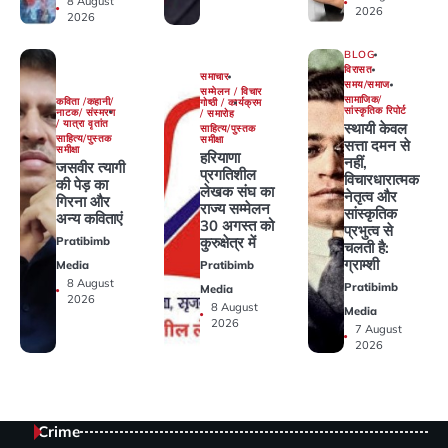
8 August
2026
2026
BLOG
विरासत
समाचार
समय/समाज
सम्मेलन / विचार
सामाजिक/
कविता /कहानी/
गोष्ठी / कार्यक्रम
सांस्कृतिक रिपोर्ट
नाटक/ संस्मरण
/ समारोह
/ यात्रा वृतांत
स्थायी केवल
साहित्य/पुस्तक
साहित्य/पुस्तक
समीक्षा
सत्ता दमन से
समीक्षा
हरियाणा
नहीं,
जसवीर त्यागी
प्रगतिशील
विचारधारात्मक
की पेड़ का
लेखक संघ का
नेतृत्व और
गिरना और
राज्य सम्मेलन
सांस्कृतिक
अन्य कविताएं
30 अगस्त को
प्रभुत्व से
कुरुक्षेत्र में
Pratibimb
चलती है:
ग्राम्शी
Media
Pratibimb
8 August
Pratibimb
Media
2026
8 August
Media
2026
7 August
2026
Crime