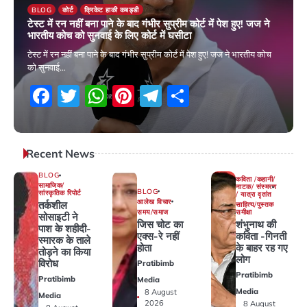
BLOG
कोर्ट
क्रिकेट हाकी कबड्डी
टेस्ट में रन नहीं बना पाने के बाद गंभीर सुप्रीम कोर्ट में पेश हुए! जज ने
भारतीय कोच को सुनवाई के लिए कोर्ट में घसीटा
टेस्ट में रन नहीं बना पाने के बाद गंभीर सुप्रीम कोर्ट में पेश हुए! जज ने भारतीय कोच
को सुनवाई…
Facebook
Twitter
WhatsApp
Pinterest
Telegram
Share
3 December 2025
Recent News
BLOG
कविता /कहानी/
सामाजिक/
नाटक/ संस्मरण
BLOG
सांस्कृतिक रिपोर्ट
/ यात्रा वृतांत
आलेख विचार
तर्कशील
साहित्य/पुस्तक
समय/समाज
समीक्षा
सोसाइटी ने
जिस चोट का
शंभुनाथ की
पाश के शहीदी-
एक्स-रे नहीं
कविता -गिनती
स्मारक के ताले
होता
के बाहर रह गए
तोड़ने का किया
लोग
विरोध
Pratibimb
Pratibimb
Pratibimb
Media
Media
8 August
Media
2026
8 August