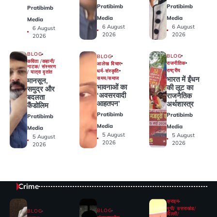
Pratibimb
Pratibimb
Pratibimb
Media
Media
Media
6 August
6 August
6 August
2026
2026
2026
BLOG
BLOG
BLOG
कविता /कहानी/
राजनीतिक
आलेख विचार
नाटक/ संस्मरण
राष्ट्रीय
धर्म-संस्कृति
/ यात्रा वृतांत
भारत में ईंधन
समय/समाज
मानसून,
भावनाओं का
की लूट का
समुद्र और
‘अवसरवादी
राजनैतिक
बदलता
आहतपन’
अर्थशास्त्र
कैंडोलिम
Pratibimb
Pratibimb
Pratibimb
Media
Media
Media
5 August
5 August
5 August
2026
2026
2026
Crime
क्राइम
यूपी/ उत्तराखंड/
BLOG
BLOG
दिल्ली/