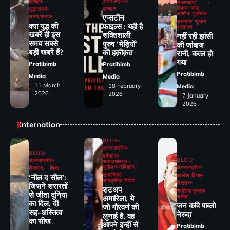
अंतरराष्ट्रीय
क्राइम
राजस्थान/
बिहार/ जम्मू
क्राइम
युद्ध/संघर्ष
कश्मीर/ गुजरात/
एप्सटीन
समय/समाज
समाचार/ सूचना
क्या युद्ध की
फाइल्स : यही है
प्रसारण
खबरें ही इस
शक्तिशाली
नहीं रही झांसी
समय सबसे
पुरुष ‘भेड़ियों’
की जांंबाज
बड़ी खबरें हैं?
की हक़ीक़त
रानी, कत्‍ल हो
गया
Pratibimb
Pratibimb
Pratibimb
Media
Media
11 March
18 February
Media
2026
2026
7 January
2026
Internation
BLOG
अंतरराष्ट्रीय
BLOG
इतिहास/
BLOG
अंतरराष्ट्रीय
समाजशास्त्र /
भूगोल/मनोविज्ञान
अंतरराष्ट्रीय
विरासत
शिक्षा
सामाजिक/
आलेख विचार
‘नील द सील’:
सांस्कृतिक रिपोर्ट
विरासत
जिसने शरारतों
शटअप
साहित्य/पुस्तक
से जीता दुनिया
समीक्षा
अमारिला, ये
का दिल, दी
जन कवि पाब्लो
जो गौरवर्ण की
सह-अस्तित्व
नेरुदा
लुनाई है, वह
का सीख
आपने इन्हीं से
Pratibimb