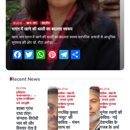
BLOG
खान-पान
राष्ट्रीय
भारत में खाने की थाली का बदलता स्वरूप
खान-पान भारत में खाने की थाली का बदलता स्वरूप पारंपरिक अनाजों से आधुनिक
सुगमता की ओर डॉ. रीटा अरोड़ा …
Facebook
Twitter
WhatsApp
Pinterest
Telegram
Share
1 June 2026
Recent News
BLOG
BLOG
BLOG
इतिहास/
कविता /कहानी/
कविता /कहानी/
समाजशास्त्र /
नाटक/ संस्मरण
नाटक/ संस्मरण
भूगोल/मनोविज्ञान
/ यात्रा वृतांत
/ यात्रा वृतांत
धर्म-संस्कृति
साहित्य/पुस्तक
साहित्य/पुस्तक
समीक्षा
समीक्षा
शाक्त ग्रंथ
नरसिंह कुमार
मुनेश त्यागी की
राधा तंत्रः
‘मयूर’ की
कविता- नई
संन्यास-विरोधी
कविता – मंचन
देशभक्ति के
भाव को और
सत्य का
गजब के अर्थ
विस्तार देता है