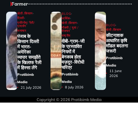
Farmer
खेती /किसान
BLOG
दिल्ली
आर्थिक
प्रतिरोध/ रैली/
खेती /किसान
BLOG
प्रदर्शन
नौकरी / युवा /
खेती /किसान
समाचार
रोजगार
कीटनाशक
पंजाब के
राष्ट्रीय
आधारित कृषि
वीबी-ग्राम-जी
किसान दिल्ली
मॉडल बदलना
के प्रस्तावित
में भारत-
जरूरी
नियमों में
अमेरिका
बेनकाब होता
व्यापार समझौते
Pratibimb
मज़दूर-विरोधी
के खिलाफ रैली
Media
चरित्र
में हिस्सा लेंगे
11 June
Pratibimb
Pratibimb
2026
Media
Media
8 July 2026
21 July 2026
Copyright © 2026
Pratibimb Media