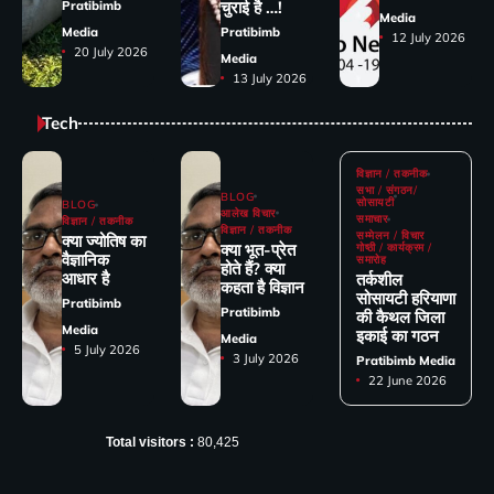
चुराई है …!
Pratibimb
Media
Media
Pratibimb
12 July 2026
20 July 2026
Media
13 July 2026
Tech
विज्ञान / तकनीक
सभा / संगठन/
BLOG
सोसायटी
BLOG
आलेख विचार
समाचार
विज्ञान / तकनीक
विज्ञान / तकनीक
सम्मेलन / विचार
क्या ज्योतिष का
क्या भूत-प्रेत
गोष्ठी / कार्यक्रम /
वैज्ञानिक
समारोह
होते हैं? क्या
आधार है
तर्कशील
कहता है विज्ञान
सोसायटी हरियाणा
Pratibimb
Pratibimb
की कैथल जिला
Media
इकाई का गठन
Media
5 July 2026
3 July 2026
Pratibimb Media
22 June 2026
Total visitors :
80,425