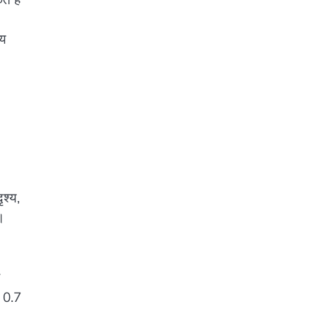
्य
श्य,
ी।
ग 0.7