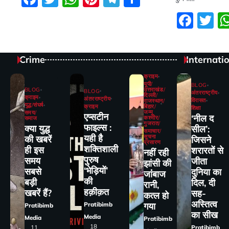
Fac
Tw
Crime
Internati
क्राइम
यूपी/
BLOG
BLOG
उत्तराखंड/
BLOG
अंतरराष्ट्रीय
दिल्ली/
क्राइम
अंतरराष्ट्रीय
विरासत
राजस्थान/
युद्ध/संघर्ष
क्राइम
बिहार/
शिक्षा
जम्मू
समय/
एप्सटीन
‘नील द
कश्मीर/
समाज
गुजरात/
फाइल्स :
क्या युद्ध
सील’:
समाचार/
यही है
सूचना
की खबरें
जिसने
प्रसारण
शक्तिशाली
ही इस
शरारतों से
नहीं रही
पुरुष
समय
जीता
झांसी की
‘भेड़ियों’
सबसे
दुनिया का
जांंबाज
की
बड़ी
दिल, दी
रानी,
हक़ीक़त
खबरें हैं?
सह-
कत्‍ल हो
अस्तित्व
Pratibimb
गया
Pratibimb
का सीख
Media
Media
Pratibimb
18
11
Pratibimb