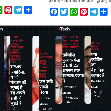
बारे में नहीं’: कपिल सिब्बल नयी दिल्ली। पूर्व कानून म
ebook
itter
WhatsApp
Pinterest
Telegram
Share
Facebook
Twitter
WhatsA
Pinter
Tel
on
Tech
BLOG
विज्ञान / तकनीक
अंतरराष्ट्रीय
शिक्षा
समाचार
BLOG
इतिहास/
सम्मेलन / विचार
विज्ञान /
समाजशास्त्र
गोष्ठी / कार्यक्रम
तकनीक
/ भूगोल/
/ समारोह
मनोविज्ञान
क्या
BLOG
तर्कशील
सामाजिक/
अंतरराष्ट्रीय
ज्योतिष
सांस्कृतिक
पुस्तक मेला
आलेख
रिपोर्ट
विचार
का
21 से 23
शटअप
विरासत
वैज्ञानिक
अगस्त तक
अमारिला,
साहित्य/
पुस्तक
आधार है
बरनाला,पंजाब
ये जो
समीक्षा
में
जन कवि
Pratibimb
गौरवर्ण की
पाब्लो
लुनाई है,
Pratibimb
Media
नेरुदा
5 July
वह आपने
Media
2026
इन्हीं से
7 August
Pratibimb
2026
चुराई है
Media
…!
12 July