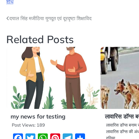
शोध
Post
दयाल सिंह मजीठिया युगदूत एवं दूरदृष्टा शिक्षाविद
navigation
Related Posts
my news for testing
लावारिस डॉग्स बन
Post Views: 189
लावारिस डॉग्स बनाम सु
लावारिस डॉग्स की अंध
Facebook
Twitter
WhatsApp
Pinterest
Telegram
Share
दुनिया…