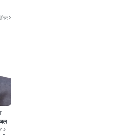
्लेकर
ा
ब्बल
ि’ के