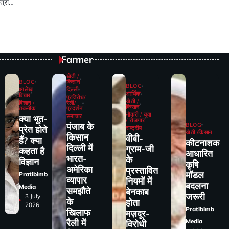
ंत्री…
pp
est
egram
Share
Farmer
खेती /
BLOG
किसान
BLOG
आलेख
दिल्ली
आर्थिक
विचार
प्रतिरोध/
खेती /
विज्ञान /
रैली/
किसान
तकनीक
प्रदर्शन
नौकरी / युवा
समाचार
क्या भूत-
/ रोजगार
पंजाब के
BLOG
प्रेत होते
राष्ट्रीय
खेती /किसान
किसान
वीबी-
हैं? क्या
कीटनाशक
दिल्ली में
ग्राम-जी
कहता है
आधारित
भारत-
के
विज्ञान
कृषि
अमेरिका
प्रस्तावित
मॉडल
Pratibimb
व्यापार
नियमों में
बदलना
Media
समझौते
बेनकाब
जरूरी
3 July
के
होता
2026
Pratibimb
खिलाफ
मज़दूर-
Media
रैली में
विरोधी