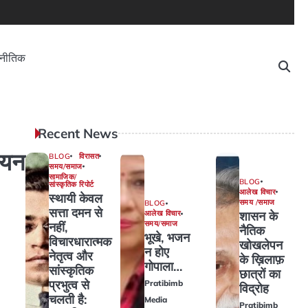
नीतिक
Recent News
ययन
BLOG
विरासत
समय/समाज
सामाजिक/
BLOG
सांस्कृतिक रिपोर्ट
आलेख विचार
स्थायी केवल
समय /समाज
BLOG
सत्ता दमन से
शासन के
आलेख विचार
समय/समाज
नहीं,
नैतिक
भूखे, भजन
विचारधारात्मक
खोखलेपन
न होए
नेतृत्व और
के ख़िलाफ़
गोपाला…
सांस्कृतिक
छात्रों का
प्रभुत्व से
Pratibimb
विद्रोह
चलती है:
Media
Pratibimb