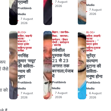
ग्राम्शी
7 August
Media
2026
Pratibimb
7 August
2026
Media
7 August
2026
BLOG
BLOG
विज्ञान / तकनीक
कविता /कहानी/
कविता /कहानी/
शिक्षा
समाचार
नाटक/
नाटक/
सम्मेलन / विचार
संस्मरण /
संस्मरण /
गोष्ठी / कार्यक्रम
यात्रा वृतांत
यात्रा वृतांत
/ समारोह
साहित्य/पुस्तक
साहित्य/पुस्तक
तर्कशील
समीक्षा
समीक्षा
पुस्तक मेला
नरसिंह
सुरेंद्र
21 से 23
कुमार ‘मयूर’
कल्याण
 रूप
अगस्त तक
की कविता-
बुटाना की
ं जैसे
बरनाला,पंजाब
न्याय की
कविता-
में
गुहार
मनुष्य होना
Pratibimb
Pratibimb
Pratibimb
Media
Media
Media
णा को
7 August
7 August
6 August
2026
2026
2026
े हैं