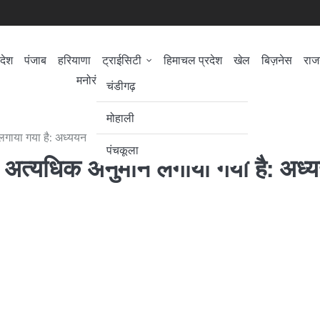
देश
पंजाब
हरियाणा
ट्राईसिटी
हिमाचल प्रदेश
खेल
बिज़नेस
राज
मनोरंजन/सिनेमा
सेहत
लोकसभा चुनाव
चंडीगढ़
मोहाली
 लगाया गया है: अध्ययन
पंचकूला
का अत्यधिक अनुमान लगाया गया है: अध्