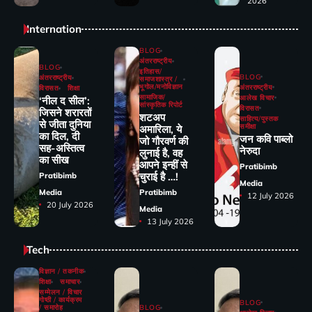
2026
Internation
BLOG
अंतरराष्ट्रीय
BLOG
इतिहास/
BLOG
अंतरराष्ट्रीय
समाजशास्त्र /
भूगोल/मनोविज्ञान
अंतरराष्ट्रीय
विरासत
शिक्षा
सामाजिक/
आलेख विचार
‘नील द सील’:
सांस्कृतिक रिपोर्ट
विरासत
जिसने शरारतों
शटअप
साहित्य/पुस्तक
से जीता दुनिया
समीक्षा
अमारिला, ये
का दिल, दी
जन कवि पाब्लो
जो गौरवर्ण की
सह-अस्तित्व
नेरुदा
लुनाई है, वह
का सीख
आपने इन्हीं से
Pratibimb
चुराई है …!
Pratibimb
Media
Media
Pratibimb
12 July 2026
20 July 2026
Media
13 July 2026
Tech
विज्ञान / तकनीक
शिक्षा
समाचार
सम्मेलन / विचार
गोष्ठी / कार्यक्रम
BLOG
/ समारोह
BLOG