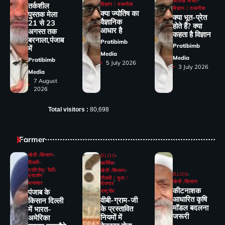
आलेख विचार
तर्कशील
विज्ञान / तकनीक
विज्ञान / तकनीक
क्या ज्योतिष का
पुस्तक मेला
क्या भूत-प्रेत
वैज्ञानिक
21 से 23
होते हैं? क्या
आधार है
अगस्त तक
कहता है विज्ञान
बरनाला,पंजाब
Pratibimb
Pratibimb
में
Media
Media
Pratibimb
5 July 2026
3 July 2026
Media
7 August
2026
Total visitors :
80,698
Farmer
खेती /किसान
BLOG
दिल्ली
आर्थिक
प्रतिरोध/ रैली/
खेती /किसान
BLOG
प्रदर्शन
नौकरी / युवा /
खेती /किसान
समाचार
रोजगार
कीटनाशक
पंजाब के
राष्ट्रीय
आधारित कृषि
वीबी-ग्राम-जी
किसान दिल्ली
मॉडल बदलना
के प्रस्तावित
में भारत-
जरूरी
नियमों में
अमेरिका