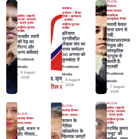
BLOG
विरासत
समाचार
समय/समाज
सम्मेलन / विचार
सामाजिक/
कविता /कहानी/
गोष्ठी / कार्यक्रम
सांस्कृतिक रिपोर्ट
नाटक/ संस्मरण
/ समारोह
/ यात्रा वृतांत
स्थायी केवल
साहित्य/पुस्तक
साहित्य/पुस्तक
समीक्षा
सत्ता दमन से
समीक्षा
हरियाणा
नहीं,
जसवीर त्यागी
प्रगतिशील
विचारधारात्मक
की पेड़ का
लेखक संघ का
नेतृत्व और
गिरना और
राज्य सम्मेलन
सांस्कृतिक
अन्य कविताएं
30 अगस्त को
प्रभुत्व से
कुरुक्षेत्र में
Pratibimb
चलती है:
ग्राम्शी
Media
Pratibimb
8 August
Pratibimb
Media
2026
8 August
Media
2026
7 August
2026
BLOG
BLOG
कविता /कहानी/
आलेख विचार
नाटक/ संस्मरण
BLOG
/ यात्रा वृतांत
समय /समाज
आलेख विचार
साहित्य/पुस्तक
शासन के
समीक्षा
समय/समाज
नैतिक
नरसिंह कुमार
भूखे, भजन न
खोखलेपन के
‘मयूर’ की
होए गोपाला…
ख़िलाफ़ छात्रों
कविता- न्याय