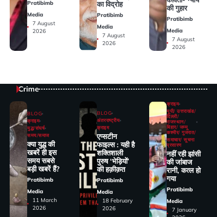
Pratibimb
का विद्रोह
की गुहार
Media
Pratibimb
Pratibimb
7 August
Media
Media
2026
7 August
7 August
2026
2026
Crime
क्राइम
यूपी/ उत्तराखंड/
BLOG
BLOG
दिल्ली/
अंतरराष्ट्रीय
क्राइम
राजस्थान/
बिहार/ जम्मू
क्राइम
युद्ध/संघर्ष
कश्मीर/ गुजरात/
एप्सटीन
समय/समाज
समाचार/ सूचना
क्या युद्ध की
फाइल्स : यही है
प्रसारण
खबरें ही इस
शक्तिशाली
नहीं रही झांसी
समय सबसे
पुरुष ‘भेड़ियों’
की जांंबाज
बड़ी खबरें हैं?
की हक़ीक़त
रानी, कत्‍ल हो
गया
Pratibimb
Pratibimb
Pratibimb
Media
Media
11 March
18 February
Media
2026
2026
7 January