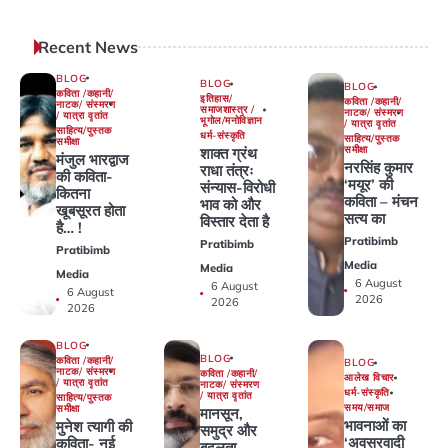
Recent News
BLOG
BLOG
BLOG
कविता /कहानी/
इतिहास/
कविता /कहानी/
नाटक/ संस्मरण
समाजशास्त्र /
नाटक/ संस्मरण
/ यात्रा वृतांत
भूगोल/मनोविज्ञान
/ यात्रा वृतांत
साहित्य/पुस्तक
धर्म-संस्कृति
साहित्य/पुस्तक
समीक्षा
समीक्षा
शाक्त ग्रंथ
मंजुल भारद्वाज
नरसिंह कुमार
राधा तंत्रः
की कविता-
‘मयूर’ की
संन्यास-विरोधी
कितना
कविता – मंचन
भाव को और
खूबसूरत होता
सत्य का
विस्तार देता है
है… !
Pratibimb
Pratibimb
Pratibimb
Media
Media
Media
6 August
6 August
6 August
2026
2026
2026
BLOG
BLOG
कविता /कहानी/
BLOG
नाटक/ संस्मरण
कविता /कहानी/
आलेख विचार
/ यात्रा वृतांत
नाटक/ संस्मरण
धर्म-संस्कृति
/ यात्रा वृतांत
साहित्य/पुस्तक
समय/समाज
समीक्षा
मानसून,
भावनाओं का
मुनेश त्यागी की
समुद्र और
‘अवसरवादी
कविता- नई
बदलता