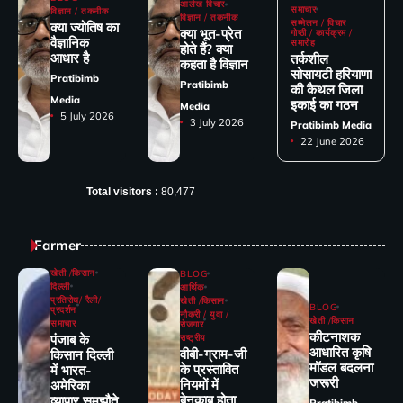
आलेख विचार
समाचार
विज्ञान / तकनीक
विज्ञान / तकनीक
सम्मेलन / विचार
क्या ज्योतिष का
क्या भूत-प्रेत
गोष्ठी / कार्यक्रम /
वैज्ञानिक
समारोह
होते हैं? क्या
आधार है
तर्कशील
कहता है विज्ञान
सोसायटी हरियाणा
Pratibimb
Pratibimb
की कैथल जिला
Media
इकाई का गठन
Media
5 July 2026
3 July 2026
Pratibimb Media
22 June 2026
Total visitors :
80,477
Farmer
खेती /किसान
BLOG
दिल्ली
आर्थिक
प्रतिरोध/ रैली/
खेती /किसान
BLOG
प्रदर्शन
नौकरी / युवा /
खेती /किसान
समाचार
रोजगार
कीटनाशक
पंजाब के
राष्ट्रीय
आधारित कृषि
वीबी-ग्राम-जी
किसान दिल्ली
मॉडल बदलना
के प्रस्तावित
में भारत-
जरूरी
नियमों में
अमेरिका
बेनकाब होता
व्यापार समझौते
Pratibimb