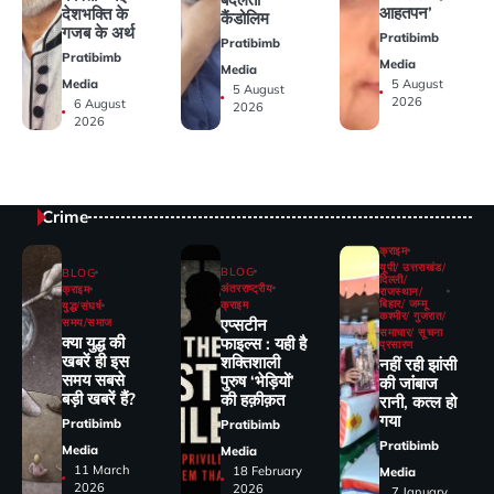
आहतपन’
देशभक्ति के
कैंडोलिम
गजब के अर्थ
Pratibimb
Pratibimb
Pratibimb
Media
Media
Media
5 August
5 August
2026
6 August
2026
2026
Crime
क्राइम
यूपी/ उत्तराखंड/
BLOG
BLOG
दिल्ली/
अंतरराष्ट्रीय
क्राइम
राजस्थान/
बिहार/ जम्मू
क्राइम
युद्ध/संघर्ष
कश्मीर/ गुजरात/
एप्सटीन
समय/समाज
समाचार/ सूचना
क्या युद्ध की
फाइल्स : यही है
प्रसारण
खबरें ही इस
शक्तिशाली
नहीं रही झांसी
समय सबसे
पुरुष ‘भेड़ियों’
की जांंबाज
बड़ी खबरें हैं?
की हक़ीक़त
रानी, कत्‍ल हो
गया
Pratibimb
Pratibimb
Pratibimb
Media
Media
11 March
18 February
Media
2026
2026
7 January