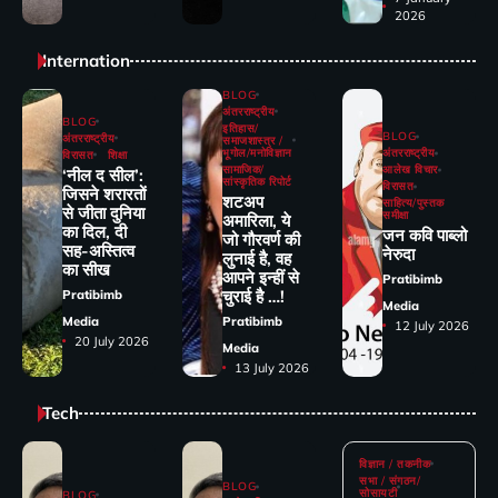
2026
Internation
BLOG
अंतरराष्ट्रीय
BLOG
इतिहास/
BLOG
अंतरराष्ट्रीय
समाजशास्त्र /
भूगोल/मनोविज्ञान
अंतरराष्ट्रीय
विरासत
शिक्षा
सामाजिक/
आलेख विचार
‘नील द सील’:
सांस्कृतिक रिपोर्ट
विरासत
जिसने शरारतों
शटअप
साहित्य/पुस्तक
से जीता दुनिया
समीक्षा
अमारिला, ये
का दिल, दी
जन कवि पाब्लो
जो गौरवर्ण की
सह-अस्तित्व
नेरुदा
लुनाई है, वह
का सीख
आपने इन्हीं से
Pratibimb
चुराई है …!
Pratibimb
Media
Media
Pratibimb
12 July 2026
20 July 2026
Media
13 July 2026
Tech
विज्ञान / तकनीक
सभा / संगठन/
BLOG
सोसायटी
BLOG