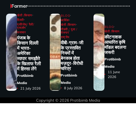
Farmer
खेती /किसान
BLOG
दिल्ली
आर्थिक
प्रतिरोध/ रैली/
खेती /किसान
BLOG
प्रदर्शन
नौकरी / युवा /
खेती /किसान
समाचार
रोजगार
कीटनाशक
पंजाब के
राष्ट्रीय
आधारित कृषि
वीबी-ग्राम-जी
किसान दिल्ली
मॉडल बदलना
के प्रस्तावित
में भारत-
जरूरी
नियमों में
अमेरिका
बेनकाब होता
व्यापार समझौते
Pratibimb
मज़दूर-विरोधी
के खिलाफ रैली
Media
चरित्र
में हिस्सा लेंगे
11 June
Pratibimb
Pratibimb
2026
Media
Media
8 July 2026
21 July 2026
Copyright © 2026
Pratibimb Media