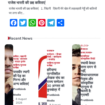
राजेश भारती की छह कविताएं
राजेश भारती की छह कविताएं 1. जिंद़गी ज़िंदगी मेरे खेत में लहलहाती गेहूंँ की बालियों
पर लगा कीट…
Facebook
Twitter
WhatsApp
Pinterest
Telegram
Share
Recent News
BLOG
विरासत
समाचार
समय/समाज
सम्मेलन / विचार
सामाजिक/
कविता /कहानी/
गोष्ठी / कार्यक्रम
सांस्कृतिक रिपोर्ट
नाटक/ संस्मरण
/ समारोह
/ यात्रा वृतांत
स्थायी केवल
साहित्य/पुस्तक
साहित्य/पुस्तक
समीक्षा
सत्ता दमन से
समीक्षा
हरियाणा
नहीं,
जसवीर त्यागी
प्रगतिशील
विचारधारात्मक
की पेड़ का
लेखक संघ का
नेतृत्व और
गिरना और
राज्य सम्मेलन
सांस्कृतिक
अन्य कविताएं
30 अगस्त को
प्रभुत्व से
कुरुक्षेत्र में
Pratibimb
चलती है:
ग्राम्शी
Media
Pratibimb
8 August
Pratibimb
Media
2026
8 August