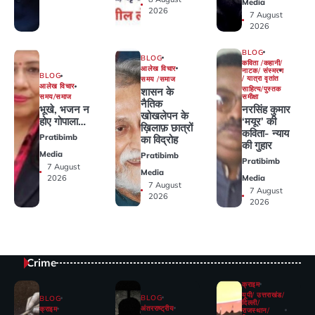
Media
2026
7 August
2026
BLOG
BLOG
कविता /कहानी/
आलेख विचार
नाटक/ संस्मरण
BLOG
/ यात्रा वृतांत
समय /समाज
आलेख विचार
साहित्य/पुस्तक
शासन के
समीक्षा
समय/समाज
नैतिक
नरसिंह कुमार
भूखे, भजन न
खोखलेपन के
‘मयूर’ की
होए गोपाला…
ख़िलाफ़ छात्रों
कविता- न्याय
Pratibimb
का विद्रोह
की गुहार
Media
Pratibimb
Pratibimb
7 August
Media
Media
2026
7 August
7 August
2026
2026
Crime
क्राइम
यूपी/ उत्तराखंड/
BLOG
BLOG
दिल्ली/
अंतरराष्ट्रीय
क्राइम
राजस्थान/