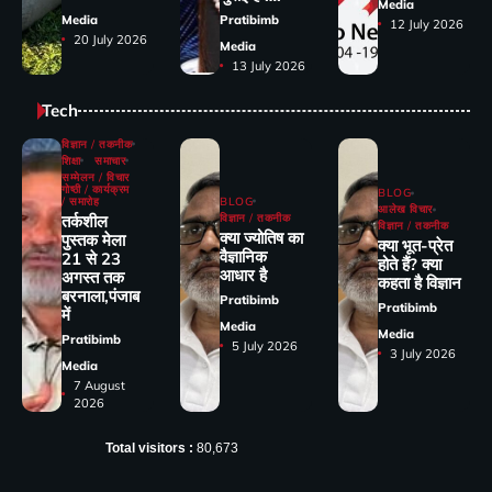
Media
Media
Pratibimb
12 July 2026
20 July 2026
Media
13 July 2026
Tech
विज्ञान / तकनीक
शिक्षा
समाचार
सम्मेलन / विचार
गोष्ठी / कार्यक्रम
BLOG
/ समारोह
BLOG
आलेख विचार
तर्कशील
विज्ञान / तकनीक
विज्ञान / तकनीक
क्या ज्योतिष का
पुस्तक मेला
क्या भूत-प्रेत
वैज्ञानिक
21 से 23
होते हैं? क्या
आधार है
अगस्त तक
कहता है विज्ञान
बरनाला,पंजाब
Pratibimb
Pratibimb
में
Media
Media
Pratibimb
5 July 2026
3 July 2026
Media
7 August
2026
Total visitors :
80,673