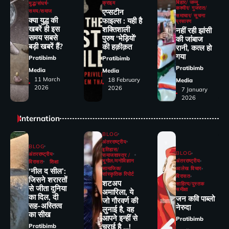
बिहार/ जम्मू
क्राइम
युद्ध/संघर्ष
कश्मीर/ गुजरात/
एप्सटीन
समय/समाज
समाचार/ सूचना
क्या युद्ध की
फाइल्स : यही है
प्रसारण
खबरें ही इस
शक्तिशाली
नहीं रही झांसी
समय सबसे
पुरुष ‘भेड़ियों’
की जांंबाज
बड़ी खबरें हैं?
की हक़ीक़त
रानी, कत्‍ल हो
गया
Pratibimb
Pratibimb
Pratibimb
Media
Media
11 March
18 February
Media
2026
2026
7 January
2026
Internation
BLOG
अंतरराष्ट्रीय
BLOG
इतिहास/
BLOG
अंतरराष्ट्रीय
समाजशास्त्र /
भूगोल/मनोविज्ञान
अंतरराष्ट्रीय
विरासत
शिक्षा
सामाजिक/
आलेख विचार
‘नील द सील’:
सांस्कृतिक रिपोर्ट
विरासत
जिसने शरारतों
शटअप
साहित्य/पुस्तक
से जीता दुनिया
समीक्षा
अमारिला, ये
का दिल, दी
जन कवि पाब्लो
जो गौरवर्ण की
सह-अस्तित्व
नेरुदा
लुनाई है, वह
का सीख
आपने इन्हीं से
Pratibimb
चुराई है …!
Pratibimb