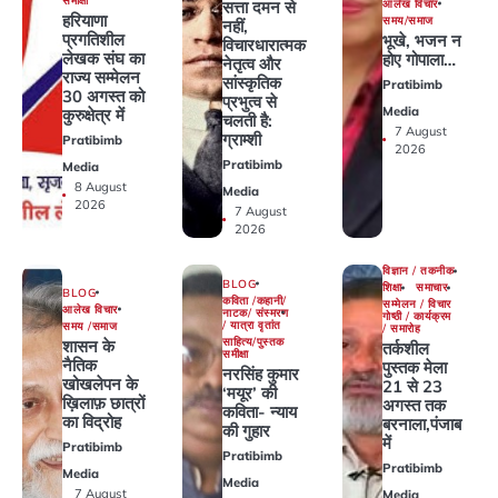
समीक्षा
आलेख विचार
सत्ता दमन से
हरियाणा
समय/समाज
नहीं,
प्रगतिशील
भूखे, भजन न
विचारधारात्मक
लेखक संघ का
होए गोपाला…
नेतृत्व और
राज्य सम्मेलन
सांस्कृतिक
Pratibimb
30 अगस्त को
प्रभुत्व से
Media
कुरुक्षेत्र में
चलती है:
7 August
ग्राम्शी
Pratibimb
2026
Pratibimb
Media
8 August
Media
2026
7 August
2026
विज्ञान / तकनीक
BLOG
शिक्षा
समाचार
BLOG
कविता /कहानी/
सम्मेलन / विचार
आलेख विचार
नाटक/ संस्मरण
गोष्ठी / कार्यक्रम
/ यात्रा वृतांत
समय /समाज
/ समारोह
साहित्य/पुस्तक
शासन के
तर्कशील
समीक्षा
नैतिक
पुस्तक मेला
नरसिंह कुमार
खोखलेपन के
21 से 23
‘मयूर’ की
ख़िलाफ़ छात्रों
अगस्त तक
कविता- न्याय
का विद्रोह
बरनाला,पंजाब
की गुहार
में
Pratibimb
Pratibimb
Pratibimb
Media
Media
7 August
Media