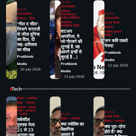
BLOG
अंतरराष्ट्रीय
BLOG
इतिहास/
BLOG
अंतरराष्ट्रीय
समाजशास्त्र /
भूगोल/मनोविज्ञान
अंतरराष्ट्रीय
विरासत
शिक्षा
सामाजिक/
आलेख विचार
‘नील द सील’:
सांस्कृतिक रिपोर्ट
विरासत
जिसने शरारतों
शटअप
साहित्य/पुस्तक
से जीता दुनिया
समीक्षा
अमारिला, ये
का दिल, दी
जन कवि पाब्लो
जो गौरवर्ण की
सह-अस्तित्व
नेरुदा
लुनाई है, वह
का सीख
आपने इन्हीं से
Pratibimb
चुराई है …!
Pratibimb
Media
Media
Pratibimb
12 July 2026
20 July 2026
Media
13 July 2026
Tech
विज्ञान / तकनीक
शिक्षा
समाचार
सम्मेलन / विचार
गोष्ठी / कार्यक्रम
BLOG
/ समारोह
BLOG
आलेख विचार
तर्कशील
विज्ञान / तकनीक
विज्ञान / तकनीक
क्या ज्योतिष का
पुस्तक मेला
क्या भूत-प्रेत
वैज्ञानिक
21 से 23
होते हैं? क्या
आधार है
अगस्त तक