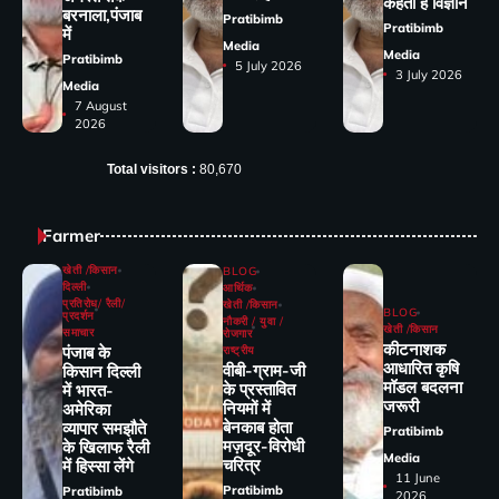
कहता है विज्ञान
बरनाला,पंजाब
Pratibimb
Pratibimb
में
Media
Media
Pratibimb
5 July 2026
3 July 2026
Media
7 August
2026
Total visitors :
80,670
Farmer
खेती /किसान
BLOG
दिल्ली
आर्थिक
प्रतिरोध/ रैली/
खेती /किसान
BLOG
प्रदर्शन
नौकरी / युवा /
खेती /किसान
समाचार
रोजगार
कीटनाशक
पंजाब के
राष्ट्रीय
आधारित कृषि
वीबी-ग्राम-जी
किसान दिल्ली
मॉडल बदलना
के प्रस्तावित
में भारत-
जरूरी
नियमों में
अमेरिका
बेनकाब होता
व्यापार समझौते
Pratibimb
मज़दूर-विरोधी
के खिलाफ रैली
Media
चरित्र
में हिस्सा लेंगे
11 June
Pratibimb
Pratibimb
2026