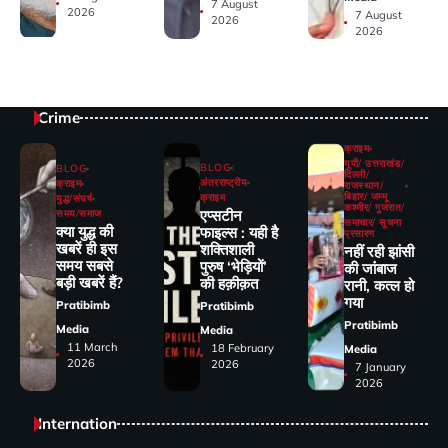
7 August
2026
7 August
2026
2026
Crime
क्राइम
यूपी/ उत्तराखंड/
BLOG
BLOG
दिल्ली/
अंतरराष्ट्रीय
क्राइम
राजस्थान/
बिहार/ जम्मू
क्राइम
युद्ध/संघर्ष
कश्मीर/ गुजरात/
एप्सटीन
समय/समाज
समाचार/ सूचना
क्या युद्ध की
फाइल्स : यही है
प्रसारण
खबरें ही इस
शक्तिशाली
नहीं रही झांसी
समय सबसे
पुरुष ‘भेड़ियों’
की जांंबाज
बड़ी खबरें हैं?
की हक़ीक़त
रानी, कत्‍ल हो
गया
Pratibimb
Pratibimb
Pratibimb
Media
Media
11 March
18 February
Media
2026
2026
7 January
2026
Internation