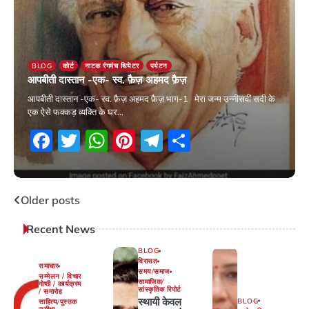
BLOG
कोर्ट
नाटक रंगमंच थियेटर
पर्यटन
आपबीती दास्तान -एक- स्व. फ़ैज़ अहमद फ़ैज़
आपबीती दास्तान -एक- स्व. फ़ैज़ अहमद फ़ैज़ भाग-1 मेरा जन्म उन्नीसवीं सदी के
एक ऐसे फक्कड़ व्यक्ति के घर…
Facebook
Twitter
WhatsApp
Pinterest
Telegram
Share
14 February 2026
Posts
Older posts
navigation
Recent News
BLOG
विरासत
समाचार
समय/समाज
सम्मेलन / विचार
सामाजिक/
गोष्ठी / कार्यक्रम
सांस्कृतिक रिपोर्ट
/ समारोह
स्थायी केवल
BLOG
साहित्य/पुस्तक