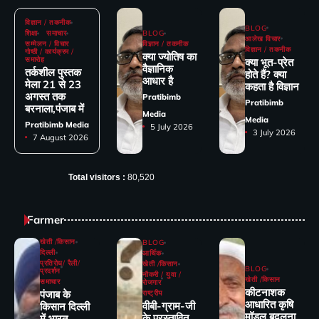
विज्ञान / तकनीक
BLOG
शिक्षा
समाचार
BLOG
आलेख विचार
सम्मेलन / विचार
विज्ञान / तकनीक
विज्ञान / तकनीक
गोष्ठी / कार्यक्रम /
क्या ज्योतिष का
समारोह
क्या भूत-प्रेत
वैज्ञानिक
तर्कशील पुस्तक
होते हैं? क्या
आधार है
मेला 21 से 23
कहता है विज्ञान
अगस्त तक
Pratibimb
Pratibimb
बरनाला,पंजाब में
Media
Media
Pratibimb Media
5 July 2026
3 July 2026
7 August 2026
Total visitors :
80,520
Farmer
खेती /किसान
BLOG
दिल्ली
आर्थिक
प्रतिरोध/ रैली/
खेती /किसान
BLOG
प्रदर्शन
नौकरी / युवा /
खेती /किसान
समाचार
रोजगार
कीटनाशक
पंजाब के
राष्ट्रीय
आधारित कृषि
वीबी-ग्राम-जी
किसान दिल्ली
मॉडल बदलना
के प्रस्तावित
में भारत-