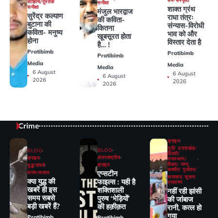
धर्म-संस्कृति
साहित्य/पुस्तक
समीक्षा
समीक्षा
शाक्त ग्रंथ
मंजुल भारद्वाज
सुरेंद्र कल्याण
राधा तंत्रः
की कविता-
बुटाना की
संन्यास-विरोधी
कितना
कविता- मनुष्य
भाव को और
खूबसूरत होता
होना
विस्तार देता है
है… !
Pratibimb
Pratibimb
Pratibimb
Media
Media
Media
6 August
6 August
6 August
2026
2026
2026
Crime
क्राइम
यूपी/ उत्तराखंड/
BLOG
BLOG
दिल्ली/
अंतरराष्ट्रीय
क्राइम
राजस्थान/
बिहार/ जम्मू
क्राइम
युद्ध/संघर्ष
कश्मीर/ गुजरात/
एप्सटीन
समय/समाज
समाचार/ सूचना
क्या युद्ध की
फाइल्स : यही है
प्रसारण
खबरें ही इस
शक्तिशाली
नहीं रही झांसी
समय सबसे
पुरुष ‘भेड़ियों’
की जांंबाज
बड़ी खबरें हैं?
की हक़ीक़त
रानी, कत्‍ल हो
गया
Pratibimb
Pratibimb