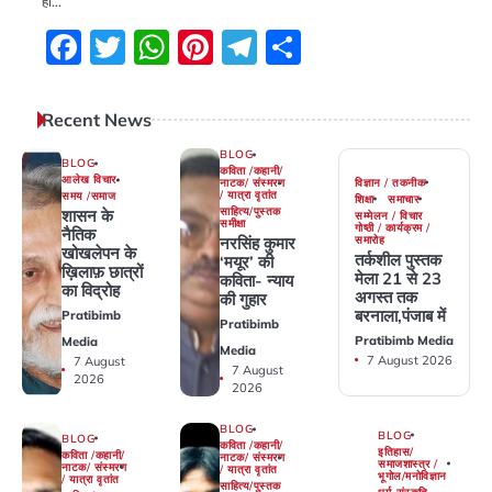
हो…
Facebook
Twitter
WhatsApp
Pinterest
Telegram
Share
Recent News
BLOG
BLOG
कविता /कहानी/
आलेख विचार
विज्ञान / तकनीक
नाटक/ संस्मरण
/ यात्रा वृतांत
समय /समाज
शिक्षा
समाचार
साहित्य/पुस्तक
शासन के
सम्मेलन / विचार
समीक्षा
गोष्ठी / कार्यक्रम /
नैतिक
समारोह
नरसिंह कुमार
खोखलेपन के
तर्कशील पुस्तक
‘मयूर’ की
ख़िलाफ़ छात्रों
मेला 21 से 23
कविता- न्याय
का विद्रोह
अगस्त तक
की गुहार
बरनाला,पंजाब में
Pratibimb
Pratibimb
Pratibimb Media
Media
Media
7 August 2026
7 August
7 August
2026
2026
BLOG
BLOG
BLOG
कविता /कहानी/
इतिहास/
कविता /कहानी/
नाटक/ संस्मरण
समाजशास्त्र /
नाटक/ संस्मरण
/ यात्रा वृतांत
भूगोल/मनोविज्ञान
/ यात्रा वृतांत
साहित्य/पुस्तक