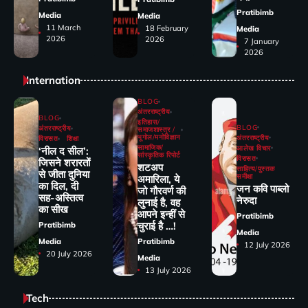
Pratibimb
Media
Media
11 March
18 February
Media
2026
2026
7 January
2026
Internation
BLOG
अंतरराष्ट्रीय
BLOG
इतिहास/
BLOG
अंतरराष्ट्रीय
समाजशास्त्र /
भूगोल/मनोविज्ञान
अंतरराष्ट्रीय
विरासत
शिक्षा
सामाजिक/
आलेख विचार
‘नील द सील’:
सांस्कृतिक रिपोर्ट
विरासत
जिसने शरारतों
शटअप
साहित्य/पुस्तक
से जीता दुनिया
समीक्षा
अमारिला, ये
का दिल, दी
जन कवि पाब्लो
जो गौरवर्ण की
सह-अस्तित्व
नेरुदा
लुनाई है, वह
का सीख
आपने इन्हीं से
Pratibimb
चुराई है …!
Pratibimb
Media
Media
Pratibimb
12 July 2026
20 July 2026
Media
13 July 2026
Tech