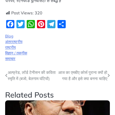
पेरियर, स्टैनफोर्ड यूनिवर्सिटी से संबद्ध हैं
Post Views:
320
Facebook
Twitter
WhatsApp
Pinterest
Telegram
Share
Blog
अंतरराष्ट्रीय
राष्ट्रीय
विज्ञान / तकनीक
समाचार
Post
अल्फ्रेड, लॉर्ड टेनीसन की कविता
आज का एमबीए कोर्स पुराना क्यों हो
स्मृति में (बजो, बेलगाम घंटियों)
गया है और इसे क्या बनना चाहिए
navigation
Related Posts