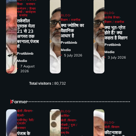
शिक्षा
समाचार
सम्मेलन / विचार
गोष्ठी / कार्यक्रम
BLOG
/ समारोह
BLOG
आलेख विचार
तर्कशील
विज्ञान / तकनीक
विज्ञान / तकनीक
क्या ज्योतिष का
पुस्तक मेला
क्या भूत-प्रेत
वैज्ञानिक
21 से 23
होते हैं? क्या
आधार है
अगस्त तक
कहता है विज्ञान
बरनाला,पंजाब
Pratibimb
Pratibimb
में
Media
Media
Pratibimb
5 July 2026
3 July 2026
Media
7 August
2026
Total visitors :
80,732
Farmer
खेती /किसान
BLOG
दिल्ली
आर्थिक
प्रतिरोध/ रैली/
खेती /किसान
BLOG
प्रदर्शन
नौकरी / युवा /
खेती /किसान
समाचार
रोजगार
कीटनाशक
पंजाब के
राष्ट्रीय