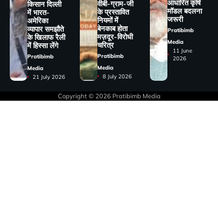
आधारित कृषि
वीबी-ग्राम-जी
किसान दिल्ली
मॉडल बदलना
के प्रस्तावित
में भारत-
जरूरी
नियमों में
अमेरिका
बेनकाब होता
व्यापार समझौते
Pratibimb
मज़दूर-विरोधी
के खिलाफ रैली
Media
चरित्र
में हिस्सा लेंगे
11 June
Pratibimb
Pratibimb
2026
Media
Media
8 July 2026
21 July 2026
Copyright © 2026
Pratibimb Media