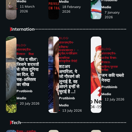
Media
Media
11 March
18 February
Media
2026
2026
7 January
2026
Internation
BLOG
अंतरराष्ट्रीय
BLOG
इतिहास/
BLOG
अंतरराष्ट्रीय
समाजशास्त्र /
भूगोल/मनोविज्ञान
अंतरराष्ट्रीय
विरासत
शिक्षा
सामाजिक/
आलेख विचार
‘नील द सील’:
सांस्कृतिक रिपोर्ट
विरासत
जिसने शरारतों
शटअप
साहित्य/पुस्तक
से जीता दुनिया
समीक्षा
अमारिला, ये
का दिल, दी
जन कवि पाब्लो
जो गौरवर्ण की
सह-अस्तित्व
नेरुदा
लुनाई है, वह
का सीख
आपने इन्हीं से
Pratibimb
चुराई है …!
Pratibimb
Media
Media
Pratibimb
12 July 2026
20 July 2026
Media
13 July 2026
Tech
विज्ञान / तकनीक