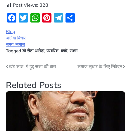
Post Views:
328
Facebook
Twitter
WhatsApp
Pinterest
Telegram
Share
Blog
आलेख विचार
समय /समाज
Tagged
डॉ रीटा अरोड़ा
,
परवरिश
,
बच्चे
,
सक्षम
Post
खंड सात: ये हुई सत्ता की बात
समाज सुधार के लिए निवेदन
navigation
Related Posts