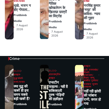
समीक्षा
समय/समाज
नैतिक
नरसिंह कुमार
भूखे, भजन न
खोखलेपन के
‘मयूर’ की
होए गोपाला…
ख़िलाफ़ छात्रों
कविता- न्याय
Pratibimb
का विद्रोह
की गुहार
Media
Pratibimb
Pratibimb
7 August
Media
Media
2026
7 August
7 August
2026
2026
Crime
क्राइम
यूपी/ उत्तराखंड/
BLOG
BLOG
दिल्ली/
अंतरराष्ट्रीय
क्राइम
राजस्थान/
बिहार/ जम्मू
क्राइम
युद्ध/संघर्ष
कश्मीर/ गुजरात/
एप्सटीन
समय/समाज
समाचार/ सूचना
क्या युद्ध की
फाइल्स : यही है
प्रसारण
खबरें ही इस
शक्तिशाली
नहीं रही झांसी
समय सबसे
पुरुष ‘भेड़ियों’
की जांंबाज
बड़ी खबरें हैं?
की हक़ीक़त
रानी, कत्‍ल हो
गया
Pratibimb
Pratibimb
Pratibimb