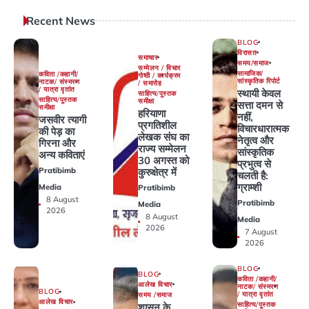
Recent News
BLOG
विरासत
समाचार
समय/समाज
सम्मेलन / विचार
सामाजिक/
कविता /कहानी/
गोष्ठी / कार्यक्रम
सांस्कृतिक रिपोर्ट
नाटक/ संस्मरण
/ समारोह
/ यात्रा वृतांत
स्थायी केवल
साहित्य/पुस्तक
साहित्य/पुस्तक
समीक्षा
सत्ता दमन से
समीक्षा
हरियाणा
नहीं,
जसवीर त्यागी
प्रगतिशील
विचारधारात्मक
की पेड़ का
लेखक संघ का
नेतृत्व और
गिरना और
राज्य सम्मेलन
सांस्कृतिक
अन्य कविताएं
30 अगस्त को
प्रभुत्व से
कुरुक्षेत्र में
Pratibimb
चलती है:
ग्राम्शी
Media
Pratibimb
8 August
Pratibimb
Media
2026
8 August
Media
2026
7 August
2026
BLOG
BLOG
कविता /कहानी/
आलेख विचार
नाटक/ संस्मरण
BLOG
/ यात्रा वृतांत
समय /समाज
आलेख विचार
साहित्य/पुस्तक
शासन के