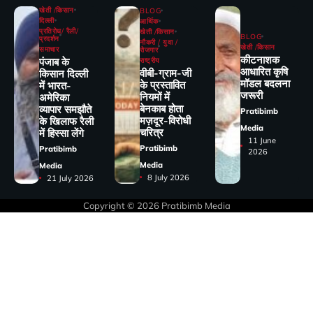
खेती /किसान
BLOG
दिल्ली
आर्थिक
प्रतिरोध/ रैली/
खेती /किसान
BLOG
प्रदर्शन
नौकरी / युवा /
खेती /किसान
समाचार
रोजगार
कीटनाशक
पंजाब के
राष्ट्रीय
आधारित कृषि
वीबी-ग्राम-जी
किसान दिल्ली
मॉडल बदलना
के प्रस्तावित
में भारत-
जरूरी
नियमों में
अमेरिका
बेनकाब होता
व्यापार समझौते
Pratibimb
मज़दूर-विरोधी
के खिलाफ रैली
Media
चरित्र
में हिस्सा लेंगे
11 June
Pratibimb
Pratibimb
2026
Media
Media
8 July 2026
21 July 2026
Copyright © 2026
Pratibimb Media