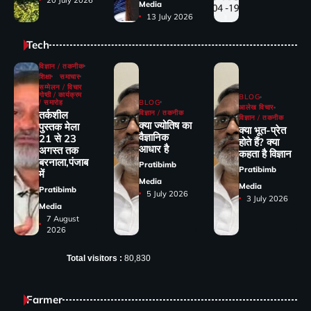
Media
13 July 2026
Tech
विज्ञान / तकनीक
शिक्षा
समाचार
सम्मेलन / विचार
गोष्ठी / कार्यक्रम
BLOG
/ समारोह
BLOG
आलेख विचार
तर्कशील
विज्ञान / तकनीक
विज्ञान / तकनीक
क्या ज्योतिष का
पुस्तक मेला
क्या भूत-प्रेत
वैज्ञानिक
21 से 23
होते हैं? क्या
आधार है
अगस्त तक
कहता है विज्ञान
बरनाला,पंजाब
Pratibimb
Pratibimb
में
Media
Media
Pratibimb
5 July 2026
3 July 2026
Media
7 August
2026
Total visitors :
80,830
Farmer