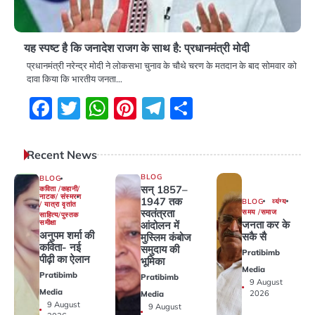
यह स्पष्ट है कि जनादेश राजग के साथ है: प्रधानमंत्री मोदी
प्रधानमंत्री नरेन्द्र मोदी ने लोकसभा चुनाव के चौथे चरण के मतदान के बाद सोमवार को
दावा किया कि भारतीय जनता…
Facebook
Twitter
WhatsApp
Pinterest
Telegram
Share
Recent News
BLOG
BLOG
सन् 1857–
कविता /कहानी/
नाटक/ संस्मरण
1947 तक
BLOG
व्यंग्य
/ यात्रा वृतांत
स्वतंत्रता
समय /समाज
साहित्य/पुस्तक
जनता कर के
समीक्षा
आंदोलन में
अनुपम शर्मा की
सकै सै
मुस्लिम कंबोज
कविता- नई
समुदाय की
Pratibimb
पीढ़ी का ऐलान
भूमिका
Media
Pratibimb
Pratibimb
9 August
Media
2026
Media
9 August
9 August