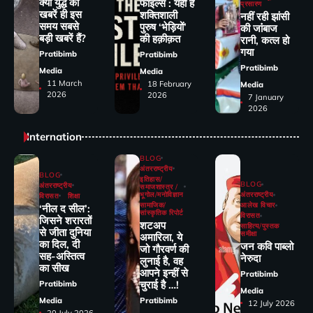
क्या युद्ध की
फाइल्स : यही है
प्रसारण
खबरें ही इस
शक्तिशाली
नहीं रही झांसी
समय सबसे
पुरुष ‘भेड़ियों’
की जांंबाज
बड़ी खबरें हैं?
की हक़ीक़त
रानी, कत्‍ल हो
गया
Pratibimb
Pratibimb
Pratibimb
Media
Media
11 March
18 February
Media
2026
2026
7 January
2026
Internation
BLOG
अंतरराष्ट्रीय
BLOG
इतिहास/
BLOG
अंतरराष्ट्रीय
समाजशास्त्र /
भूगोल/मनोविज्ञान
अंतरराष्ट्रीय
विरासत
शिक्षा
सामाजिक/
आलेख विचार
‘नील द सील’:
सांस्कृतिक रिपोर्ट
विरासत
जिसने शरारतों
शटअप
साहित्य/पुस्तक
से जीता दुनिया
समीक्षा
अमारिला, ये
का दिल, दी
जन कवि पाब्लो
जो गौरवर्ण की
सह-अस्तित्व
नेरुदा
लुनाई है, वह
का सीख
आपने इन्हीं से
Pratibimb
चुराई है …!
Pratibimb
Media
Media
Pratibimb
12 July 2026
20 July 2026