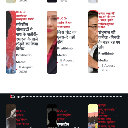
2026
2026
BLOG
कविता /कहानी/
सामाजिक/
नाटक/ संस्मरण
BLOG
सांस्कृतिक रिपोर्ट
/ यात्रा वृतांत
आलेख विचार
तर्कशील
साहित्य/पुस्तक
समय/समाज
समीक्षा
सोसाइटी ने
जिस चोट का
शंभुनाथ की
पाश के शहीदी-
एक्स-रे नहीं
कविता -गिनती
स्मारक के ताले
होता
के बाहर रह गए
तोड़ने का किया
लोग
विरोध
Pratibimb
Pratibimb
Pratibimb
Media
Media
8 August
Media
2026
8 August
8 August
2026
2026
Crime
क्राइम
यूपी/ उत्तराखंड/
BLOG
BLOG
दिल्ली/
अंतरराष्ट्रीय
क्राइम
राजस्थान/
बिहार/ जम्मू
क्राइम
युद्ध/संघर्ष
कश्मीर/ गुजरात/
एप्सटीन
समय/समाज
समाचार/ सूचना