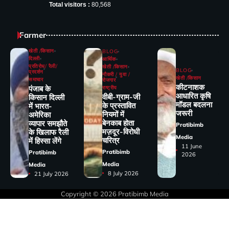
Total visitors :
80,568
Farmer
खेती /किसान
BLOG
दिल्ली
आर्थिक
प्रतिरोध/ रैली/
खेती /किसान
BLOG
प्रदर्शन
नौकरी / युवा /
खेती /किसान
समाचार
रोजगार
कीटनाशक
पंजाब के
राष्ट्रीय
आधारित कृषि
वीबी-ग्राम-जी
किसान दिल्ली
मॉडल बदलना
के प्रस्तावित
में भारत-
जरूरी
नियमों में
अमेरिका
बेनकाब होता
व्यापार समझौते
Pratibimb
मज़दूर-विरोधी
के खिलाफ रैली
Media
चरित्र
में हिस्सा लेंगे
11 June
Pratibimb
Pratibimb
2026
Media
Media
8 July 2026
21 July 2026
Copyright © 2026
Pratibimb Media