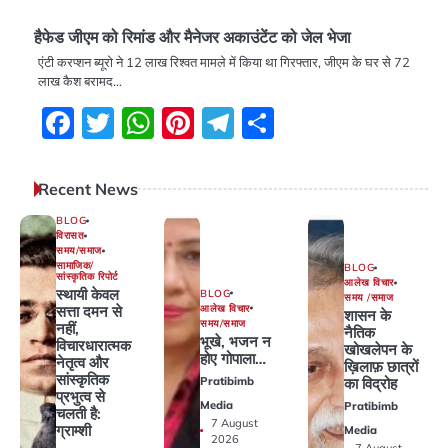
हैफेड जीएम को रिमांड और मैनेजर अकाउंटेंट को जेल भेजा
एंटी करप्शन ब्यूरो ने 12 लाख रिश्वत मामले में किया था गिरफ्तार, जीएम के घर से 72
लाख कैश बरामद…
Facebook
Twitter
WhatsApp
Pinterest
Telegram
Share
Recent News
BLOG
विरासत
समय/समाज
सामाजिक/
BLOG
सांस्कृतिक रिपोर्ट
आलेख विचार
स्थायी केवल
BLOG
समय /समाज
आलेख विचार
सत्ता दमन से
शासन के
समय/समाज
नहीं,
नैतिक
भूखे, भजन न
विचारधारात्मक
खोखलेपन के
होए गोपाला…
नेतृत्व और
ख़िलाफ़ छात्रों
सांस्कृतिक
Pratibimb
का विद्रोह
प्रभुत्व से
Media
Pratibimb
चलती है:
7 August
ग्राम्शी
Media
2026