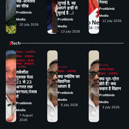
सह-अस्तित्व
नेरुदा
लुनाई है, वह
का सीख
आपने इन्हीं से
Pratibimb
चुराई है …!
Pratibimb
Media
Media
Pratibimb
12 July 2026
20 July 2026
Media
13 July 2026
Tech
विज्ञान / तकनीक
शिक्षा
समाचार
सम्मेलन / विचार
गोष्ठी / कार्यक्रम
BLOG
/ समारोह
BLOG
आलेख विचार
तर्कशील
विज्ञान / तकनीक
विज्ञान / तकनीक
क्या ज्योतिष का
पुस्तक मेला
क्या भूत-प्रेत
वैज्ञानिक
21 से 23
होते हैं? क्या
आधार है
अगस्त तक
कहता है विज्ञान
बरनाला,पंजाब
Pratibimb
Pratibimb
में
Media
Media
Pratibimb
5 July 2026
3 July 2026
Media
7 August
2026