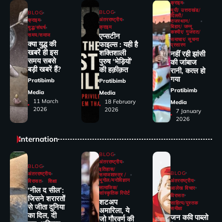
क्राइम
यूपी/ उत्तराखंड/
BLOG
BLOG
दिल्ली/
अंतरराष्ट्रीय
क्राइम
राजस्थान/
बिहार/ जम्मू
क्राइम
युद्ध/संघर्ष
कश्मीर/ गुजरात/
एप्सटीन
समय/समाज
समाचार/ सूचना
क्या युद्ध की
फाइल्स : यही है
प्रसारण
खबरें ही इस
शक्तिशाली
नहीं रही झांसी
समय सबसे
पुरुष ‘भेड़ियों’
की जांंबाज
बड़ी खबरें हैं?
की हक़ीक़त
रानी, कत्‍ल हो
गया
Pratibimb
Pratibimb
Pratibimb
Media
Media
11 March
18 February
Media
2026
2026
7 January
2026
Internation
BLOG
अंतरराष्ट्रीय
BLOG
इतिहास/
BLOG
अंतरराष्ट्रीय
समाजशास्त्र /
भूगोल/मनोविज्ञान
अंतरराष्ट्रीय
विरासत
शिक्षा
सामाजिक/
आलेख विचार
‘नील द सील’:
सांस्कृतिक रिपोर्ट
विरासत
जिसने शरारतों
शटअप
साहित्य/पुस्तक
से जीता दुनिया
समीक्षा
अमारिला, ये
का दिल, दी
जन कवि पाब्लो
जो गौरवर्ण की