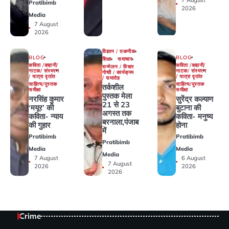
7 August
Pratibimb
2026
Media
7 August
2026
विज्ञान / तकनीक
BLOG
BLOG
शिक्षा
समाचार
कविता /कहानी/
कविता /कहानी/
सम्मेलन / विचार
नाटक/ संस्मरण
नाटक/ संस्मरण
गोष्ठी / कार्यक्रम
/ यात्रा वृतांत
/ यात्रा वृतांत
/ समारोह
साहित्य/पुस्तक
साहित्य/पुस्तक
तर्कशील
समीक्षा
समीक्षा
पुस्तक मेला
नरसिंह कुमार
सुरेंद्र कल्याण
21 से 23
‘मयूर’ की
बुटाना की
अगस्त तक
कविता- न्याय
कविता- मनुष्य
बरनाला,पंजाब
की गुहार
होना
में
Pratibimb
Pratibimb
Pratibimb
Media
Media
Media
7 August
6 August
7 August
2026
2026
2026
Crime