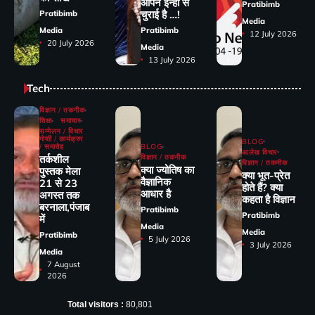
आपने इन्हीं से
Pratibimb
चुराई है …!
Pratibimb
Media
Media
Pratibimb
12 July 2026
20 July 2026
Media
13 July 2026
Tech
विज्ञान / तकनीक
शिक्षा
समाचार
सम्मेलन / विचार
गोष्ठी / कार्यक्रम
BLOG
/ समारोह
BLOG
आलेख विचार
तर्कशील
विज्ञान / तकनीक
विज्ञान / तकनीक
क्या ज्योतिष का
पुस्तक मेला
क्या भूत-प्रेत
वैज्ञानिक
21 से 23
होते हैं? क्या
आधार है
अगस्त तक
कहता है विज्ञान
बरनाला,पंजाब
Pratibimb
Pratibimb
में
Media
Media
Pratibimb
5 July 2026
3 July 2026
Media
7 August
2026
Total visitors :
80,801