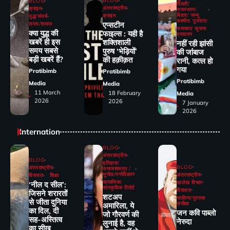
BLOG
BLOG
दिल्ली/
अंतरराष्ट्रीय
क्राइम
राजस्थान/
बिहार/ जम्मू
क्राइम
युद्ध/संघर्ष
कश्मीर/ गुजरात/
एप्सटीन
समय/समाज
समाचार/ सूचना
क्या युद्ध की
फाइल्स : यही है
प्रसारण
खबरें ही इस
शक्तिशाली
नहीं रही झांसी
समय सबसे
पुरुष ‘भेड़ियों’
की जांंबाज
बड़ी खबरें हैं?
की हक़ीक़त
रानी, कत्‍ल हो
गया
Pratibimb
Pratibimb
Pratibimb
Media
Media
11 March
18 February
Media
2026
2026
7 January
2026
Internation
BLOG
अंतरराष्ट्रीय
BLOG
इतिहास/
BLOG
अंतरराष्ट्रीय
समाजशास्त्र /
भूगोल/मनोविज्ञान
अंतरराष्ट्रीय
विरासत
शिक्षा
सामाजिक/
आलेख विचार
‘नील द सील’:
सांस्कृतिक रिपोर्ट
विरासत
जिसने शरारतों
शटअप
साहित्य/पुस्तक
से जीता दुनिया
समीक्षा
अमारिला, ये
का दिल, दी
जन कवि पाब्लो
जो गौरवर्ण की
सह-अस्तित्व
नेरुदा
लुनाई है, वह
का सीख