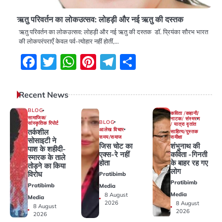
ऋतु परिवर्तन का लोकउत्सव: लोहड़ी और नई ऋतु की दस्तक
ऋतु परिवर्तन का लोकउत्सव: लोहड़ी और नई ऋतु की दस्तक डॉ. प्रियंका सौरभ भारत
की लोकपरंपराएँ केवल पर्व-त्योहार नहीं होतीं,…
Facebook
Twitter
WhatsApp
Pinterest
Telegram
Share
Recent News
BLOG
कविता /कहानी/
सामाजिक/
नाटक/ संस्मरण
BLOG
सांस्कृतिक रिपोर्ट
/ यात्रा वृतांत
आलेख विचार
तर्कशील
साहित्य/पुस्तक
समय/समाज
समीक्षा
सोसाइटी ने
जिस चोट का
शंभुनाथ की
पाश के शहीदी-
एक्स-रे नहीं
कविता -गिनती
स्मारक के ताले
होता
के बाहर रह गए
तोड़ने का किया
लोग
विरोध
Pratibimb
Pratibimb
Pratibimb
Media
Media
8 August
Media
2026
8 August
8 August
2026
2026