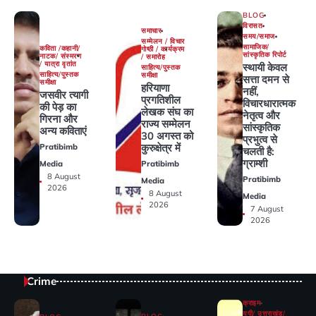
BLOG
विरासत
समाचार
समय/समाज
सम्मेलन / विचार
सामाजिक/
कविता /कहानी/
गोष्ठी / कार्यक्रम
सांस्कृतिक रिपोर्ट
नाटक/ संस्मरण
/ समारोह
/ यात्रा वृतांत
स्थायी केवल
साहित्य/पुस्तक
साहित्य/पुस्तक
समीक्षा
सत्ता दमन से
समीक्षा
हरियाणा
नहीं,
जसवीर त्यागी
प्रगतिशील
विचारधारात्मक
की पेड़ का
लेखक संघ का
नेतृत्व और
गिरना और
राज्य सम्मेलन
सांस्कृतिक
अन्य कविताएं
30 अगस्त को
प्रभुत्व से
कुरुक्षेत्र में
Pratibimb
चलती है:
ग्राम्शी
Media
Pratibimb
8 August
Pratibimb
Media
2026
8 August
Media
2026
7 August
2026
Crime
क्राइम
यूपी/ उत्तराखंड/