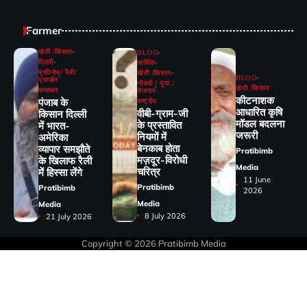
Farmer
खेती /किसान
BLOG
दिल्ली
आर्थिक
प्रतिरोध/ रैली/
खेती /किसान
BLOG
प्रदर्शन
नौकरी / युवा /
खेती /किसान
समाचार
रोजगार
कीटनाशक
पंजाब के
राष्ट्रीय
आधारित कृषि
वीबी-ग्राम-जी
किसान दिल्ली
मॉडल बदलना
के प्रस्तावित
में भारत-
जरूरी
नियमों में
अमेरिका
बेनकाब होता
व्यापार समझौते
Pratibimb
मज़दूर-विरोधी
के खिलाफ रैली
Media
चरित्र
में हिस्सा लेंगे
11 June
Pratibimb
Pratibimb
2026
Media
Media
8 July 2026
21 July 2026
Copyright © 2026
Pratibimb Media