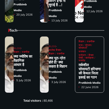
आपने इन्हीं से
Pratibimb
चुराई है …!
Pratibimb
Media
Media
Pratibimb
12 July 2026
20 July 2026
Media
13 July 2026
Tech
विज्ञान / तकनीक
सभा / संगठन/
BLOG
सोसायटी
BLOG
आलेख विचार
समाचार
विज्ञान / तकनीक
विज्ञान / तकनीक
सम्मेलन / विचार
क्या ज्योतिष का
क्या भूत-प्रेत
गोष्ठी / कार्यक्रम /
वैज्ञानिक
समारोह
होते हैं? क्या
आधार है
तर्कशील
कहता है विज्ञान
सोसायटी हरियाणा
Pratibimb
Pratibimb
की कैथल जिला
Media
इकाई का गठन
Media
5 July 2026
3 July 2026
Pratibimb Media
22 June 2026
Total visitors :
80,466