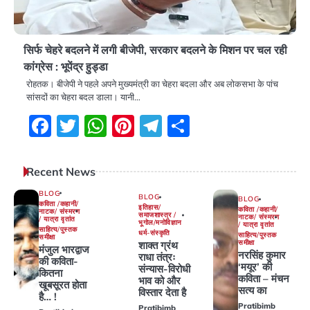
सिर्फ चेहरे बदलने में लगी बीजेपी, सरकार बदलने के मिशन पर चल रही
कांग्रेस : भूपेंद्र हुड्डा
रोहतक। बीजेपी ने पहले अपने मुख्यमंत्री का चेहरा बदला और अब लोकसभा के पांच
सांसदों का चेहरा बदल डाला। यानी…
Facebook
Twitter
WhatsApp
Pinterest
Telegram
Share
Recent News
BLOG
BLOG
BLOG
कविता /कहानी/
इतिहास/
कविता /कहानी/
नाटक/ संस्मरण
समाजशास्त्र /
नाटक/ संस्मरण
/ यात्रा वृतांत
भूगोल/मनोविज्ञान
/ यात्रा वृतांत
साहित्य/पुस्तक
धर्म-संस्कृति
साहित्य/पुस्तक
समीक्षा
समीक्षा
शाक्त ग्रंथ
मंजुल भारद्वाज
नरसिंह कुमार
राधा तंत्रः
की कविता-
‘मयूर’ की
संन्यास-विरोधी
कितना
कविता – मंचन
भाव को और
खूबसूरत होता
सत्य का
विस्तार देता है
है… !
Pratibimb
Pratibimb