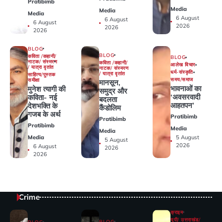
Pratibimb
Media
Media
Media
6 August
6 August
6 August
2026
2026
2026
BLOG
BLOG
कविता /कहानी/
BLOG
नाटक/ संस्मरण
कविता /कहानी/
आलेख विचार
/ यात्रा वृतांत
नाटक/ संस्मरण
धर्म-संस्कृति
/ यात्रा वृतांत
साहित्य/पुस्तक
समय/समाज
समीक्षा
मानसून,
भावनाओं का
मुनेश त्यागी की
समुद्र और
‘अवसरवादी
कविता- नई
बदलता
आहतपन’
देशभक्ति के
कैंडोलिम
गजब के अर्थ
Pratibimb
Pratibimb
Pratibimb
Media
Media
Media
5 August
5 August
2026
6 August
2026
2026
Crime
क्राइम
यूपी/ उत्तराखंड/
BLOG