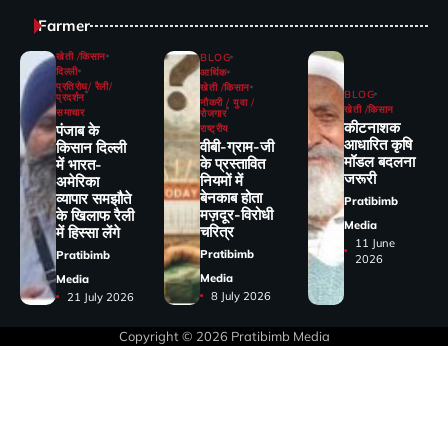
Farmer
खेती /किसान
BLOG
दिल्ली
आर्थिक
प्रतिरोध/ रैली/
खेती /किसान
BLOG
प्रदर्शन
नौकरी / युवा /
खेती /किसान
समाचार
रोजगार
कीटनाशक
पंजाब के
राष्ट्रीय
आधारित कृषि
वीबी-ग्राम-जी
किसान दिल्ली
मॉडल बदलना
के प्रस्तावित
में भारत-
जरूरी
नियमों में
अमेरिका
बेनकाब होता
व्यापार समझौते
Pratibimb
मज़दूर-विरोधी
के खिलाफ रैली
Media
चरित्र
में हिस्सा लेंगे
11 June
Pratibimb
Pratibimb
2026
Media
Media
8 July 2026
21 July 2026
Copyright © 2026
Pratibimb Media