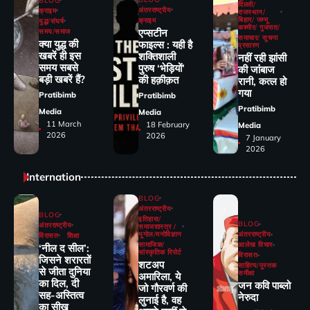
BLOG
दिल्ली/
अंतरराष्ट्रीय
क्राइम
राजस्थान/
बिहार/ जम्मू
क्राइम
युद्ध/संघर्ष
कश्मीर/ गुजरात/
एप्सटीन
समय/समाज
समाचार/ सूचना
क्या युद्ध की
फाइल्स : यही है
प्रसारण
खबरें ही इस
शक्तिशाली
नहीं रही झांसी
समय सबसे
पुरुष ‘भेड़ियों’
की जांंबाज
बड़ी खबरें हैं?
की हक़ीक़त
रानी, कत्‍ल हो
गया
Pratibimb
Pratibimb
Pratibimb
Media
Media
11 March
18 February
Media
2026
2026
7 January
2026
Internation
BLOG
अंतरराष्ट्रीय
BLOG
इतिहास/
BLOG
अंतरराष्ट्रीय
समाजशास्त्र /
भूगोल/मनोविज्ञान
अंतरराष्ट्रीय
विरासत
शिक्षा
सामाजिक/
आलेख विचार
‘नील द सील’:
सांस्कृतिक रिपोर्ट
विरासत
जिसने शरारतों
शटअप
साहित्य/पुस्तक
से जीता दुनिया
समीक्षा
अमारिला, ये
का दिल, दी
जन कवि पाब्लो
जो गौरवर्ण की
सह-अस्तित्व
नेरुदा
लुनाई है, वह
का सीख