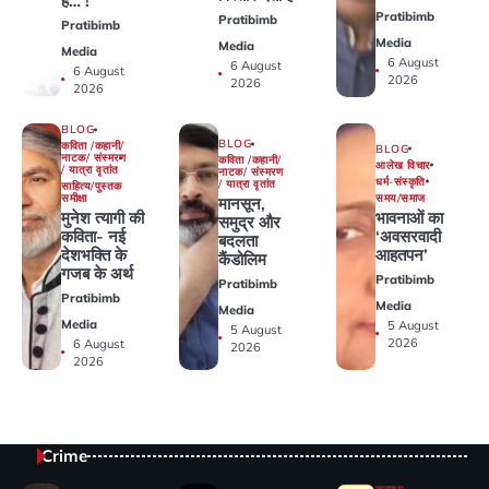
है… !
Pratibimb
Pratibimb
Pratibimb
Media
Media
Media
6 August
6 August
6 August
2026
2026
2026
BLOG
BLOG
कविता /कहानी/
BLOG
नाटक/ संस्मरण
कविता /कहानी/
आलेख विचार
/ यात्रा वृतांत
नाटक/ संस्मरण
धर्म-संस्कृति
/ यात्रा वृतांत
साहित्य/पुस्तक
समय/समाज
समीक्षा
मानसून,
भावनाओं का
मुनेश त्यागी की
समुद्र और
‘अवसरवादी
कविता- नई
बदलता
आहतपन’
देशभक्ति के
कैंडोलिम
गजब के अर्थ
Pratibimb
Pratibimb
Pratibimb
Media
Media
Media
5 August
5 August
2026
6 August
2026
2026
Crime