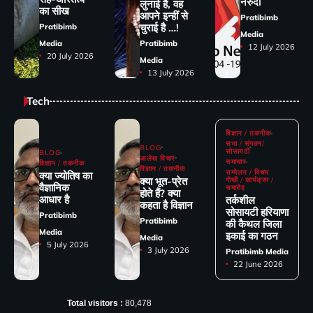
नेरुदा
लुनाई है, वह
का सीख
आपने इन्हीं से
Pratibimb
चुराई है …!
Pratibimb
Media
Media
Pratibimb
12 July 2026
20 July 2026
Media
13 July 2026
Tech
विज्ञान / तकनीक
सभा / संगठन/
BLOG
सोसायटी
BLOG
आलेख विचार
समाचार
विज्ञान / तकनीक
विज्ञान / तकनीक
सम्मेलन / विचार
क्या ज्योतिष का
क्या भूत-प्रेत
गोष्ठी / कार्यक्रम /
वैज्ञानिक
समारोह
होते हैं? क्या
आधार है
तर्कशील
कहता है विज्ञान
सोसायटी हरियाणा
Pratibimb
Pratibimb
की कैथल जिला
Media
इकाई का गठन
Media
5 July 2026
3 July 2026
Pratibimb Media
22 June 2026
Total visitors :
80,478