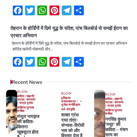
Facebook
Twitter
WhatsApp
Pinterest
Telegram
Share
तेहरान के होर्डिंगों में छिपे युद्ध के संदेश, पांच बिलबोर्ड से समझें ईरान का
प्रचार अभियान
तेहरान के होर्डिंगों में छिपे युद्ध के संदेश, पांच बिलबोर्ड से समझें ईरान का प्रचार अभियान
हमीदेह खलेघी मोहम्मदी और…
Facebook
Twitter
WhatsApp
Pinterest
Telegram
Share
Recent News
BLOG
BLOG
BLOG
कविता /कहानी/
इतिहास/
कविता /कहानी/
नाटक/ संस्मरण
समाजशास्त्र /
नाटक/ संस्मरण
/ यात्रा वृतांत
भूगोल/मनोविज्ञान
/ यात्रा वृतांत
साहित्य/पुस्तक
धर्म-संस्कृति
साहित्य/पुस्तक
समीक्षा
समीक्षा
शाक्त ग्रंथ
मंजुल भारद्वाज
नरसिंह कुमार
राधा तंत्रः
की कविता-
‘मयूर’ की
संन्यास-विरोधी
कितना
कविता – मंचन
भाव को और
खूबसूरत होता
सत्य का
विस्तार देता है