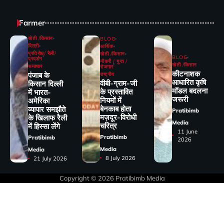
Farmer
खेती /किसान
BLOG
दिल्ली
आर्थिक
प्रतिरोध/ रैली/
खेती /किसान
BLOG
प्रदर्शन
नौकरी / युवा /
खेती /किसान
समाचार
रोजगार
कीटनाशक
पंजाब के
राष्ट्रीय
आधारित कृषि
वीबी-ग्राम-जी
किसान दिल्ली
मॉडल बदलना
के प्रस्तावित
में भारत-
जरूरी
नियमों में
अमेरिका
बेनकाब होता
व्यापार समझौते
Pratibimb
मज़दूर-विरोधी
के खिलाफ रैली
Media
चरित्र
में हिस्सा लेंगे
11 June
Pratibimb
Pratibimb
2026
Media
Media
8 July 2026
21 July 2026
Copyright © 2026
Pratibimb Media