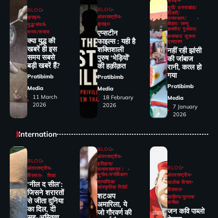
क्राइम
यूपी/ उत्तराखंड/
BLOG
BLOG
दिल्ली/
अंतरराष्ट्रीय
क्राइम
राजस्थान/
बिहार/ जम्मू
क्राइम
युद्ध/संघर्ष
कश्मीर/ गुजरात/
एप्सटीन
समय/समाज
समाचार/ सूचना
क्या युद्ध की
फाइल्स : यही है
प्रसारण
खबरें ही इस
शक्तिशाली
नहीं रही झांसी
समय सबसे
पुरुष ‘भेड़ियों’
की जांंबाज
बड़ी खबरें हैं?
की हक़ीक़त
रानी, कत्‍ल हो
गया
Pratibimb
Pratibimb
Pratibimb
Media
Media
11 March
18 February
Media
2026
2026
7 January
2026
Internation
BLOG
अंतरराष्ट्रीय
BLOG
इतिहास/
BLOG
अंतरराष्ट्रीय
समाजशास्त्र /
भूगोल/मनोविज्ञान
अंतरराष्ट्रीय
विरासत
शिक्षा
सामाजिक/
आलेख विचार
‘नील द सील’:
सांस्कृतिक रिपोर्ट
विरासत
जिसने शरारतों
शटअप
साहित्य/पुस्तक
से जीता दुनिया
समीक्षा
अमारिला, ये
का दिल, दी
जन कवि पाब्लो
जो गौरवर्ण की
सह-अस्तित्व