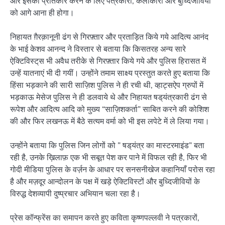
और इसका प्रतिकार करने के लिए पत्रकारों, कलाकारों और बुध्दिजीवियों
को आगे आना ही होगा।
निहायत ग़ैरक़ानूनी ढंग से गिरफ़्तार और प्रताड़ित किये गये आदित्य आनंद
के भाई केशव आनन्द ने विस्तार से बताया कि किसतरह अन्य सारे
ऐक्टिविस्ट्‌स भी अवैध तरीके से गिरफ़्तार किये गये और पुलिस हिरासत में
उन्हें यातनाएं भी दी गयीं। उन्होंने तमाम साक्ष्य प्रस्तुत करते हुए बताया कि
हिंसा भड़‌काने की सारी साज़िश पुलिस ने ही रची थी, व्हाट्सऐप ग्रुपों में
भड़‌काऊ मेसेज पुलिस ने ही डलवाये थे और निहायत षड्‌यंत्रकारी ढंग से
रूपेश और आदित्य आदि को मुख्य “साज़िशकर्ता” साबित करने की कोशिश
की और फिर लखनऊ में बैठे सत्यम वर्मा को भी इस लपेटे में ले लिया गया।
उन्होंने बताया कि पुलिस जिन लोगों को ” षड्‌यंत्र का मास्टरमाइंड” बता
रही है, उनके ख़िलाफ़ एक भी सबूत पेश कर पाने में विफल रही है, फिर भी
गोदी मीडिया पुलिस के वर्ज़न के आधार पर सनसनीखेज कहानियाँ परोस रहा
है और मज़दूर आन्दोलन के पक्ष में खड़े ऐक्टिविस्टों और बुध्दिजीवियों के
विरुद्ध देशव्यापी दुष्प्रचार अभियान चला रहा है।
प्रेस कॉन्फ्रेंस का समापन करते हुए कविता कृष्णपल्लवी ने पत्रकारों,