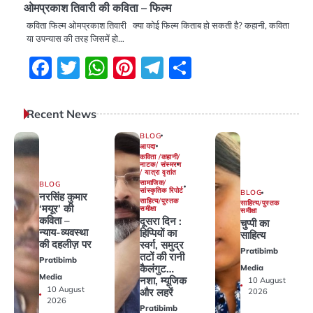
ओमप्रकाश तिवारी की कविता – फिल्म
कविता फिल्म ओमप्रकाश तिवारी क्या कोई फिल्म किताब हो सकती है? कहानी, कविता
या उपन्यास की तरह जिसमें हो…
Facebook
Twitter
WhatsApp
Pinterest
Telegram
Share
Recent News
BLOG
आपदा
कविता /कहानी/
नाटक/ संस्मरण
/ यात्रा वृतांत
सामाजिक/
BLOG
सांस्कृतिक रिपोर्ट
BLOG
नरसिंह कुमार
साहित्य/पुस्तक
साहित्य/पुस्तक
‘मयूर’ की
समीक्षा
समीक्षा
कविता –
दूसरा दिन :
चुप्पी का
न्याय-व्यवस्था
हिप्पियों का
साहित्य
की दहलीज़ पर
स्वर्ग, समुद्र
Pratibimb
तटों की रानी
Pratibimb
कैलंगुट…
Media
Media
नशा, म्यूजिक
10 August
10 August
और लहरें
2026
2026
Pratibimb