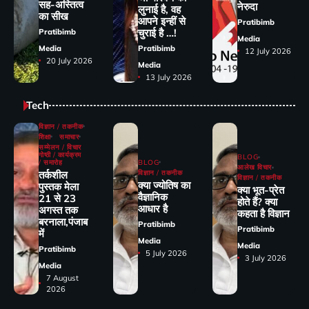
सह-अस्तित्व
नेरुदा
लुनाई है, वह
का सीख
आपने इन्हीं से
Pratibimb
चुराई है …!
Pratibimb
Media
Media
Pratibimb
12 July 2026
20 July 2026
Media
13 July 2026
Tech
विज्ञान / तकनीक
शिक्षा
समाचार
सम्मेलन / विचार
गोष्ठी / कार्यक्रम
BLOG
/ समारोह
BLOG
आलेख विचार
तर्कशील
विज्ञान / तकनीक
विज्ञान / तकनीक
क्या ज्योतिष का
पुस्तक मेला
क्या भूत-प्रेत
वैज्ञानिक
21 से 23
होते हैं? क्या
आधार है
अगस्त तक
कहता है विज्ञान
बरनाला,पंजाब
Pratibimb
Pratibimb
में
Media
Media
Pratibimb
5 July 2026
3 July 2026
Media
7 August
2026