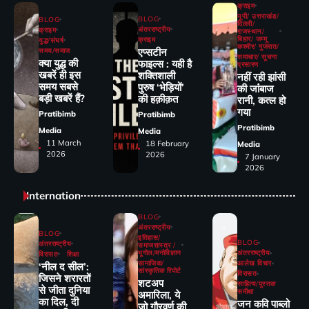
क्राइम
यूपी/ उत्तराखंड/
BLOG
BLOG
दिल्ली/
अंतरराष्ट्रीय
क्राइम
राजस्थान/
बिहार/ जम्मू
क्राइम
युद्ध/संघर्ष
कश्मीर/ गुजरात/
एप्सटीन
समय/समाज
समाचार/ सूचना
क्या युद्ध की
फाइल्स : यही है
प्रसारण
खबरें ही इस
शक्तिशाली
नहीं रही झांसी
समय सबसे
पुरुष ‘भेड़ियों’
की जांंबाज
बड़ी खबरें हैं?
की हक़ीक़त
रानी, कत्‍ल हो
गया
Pratibimb
Pratibimb
Pratibimb
Media
Media
11 March
18 February
Media
2026
2026
7 January
2026
Internation
BLOG
अंतरराष्ट्रीय
BLOG
इतिहास/
BLOG
अंतरराष्ट्रीय
समाजशास्त्र /
भूगोल/मनोविज्ञान
अंतरराष्ट्रीय
विरासत
शिक्षा
सामाजिक/
आलेख विचार
‘नील द सील’:
सांस्कृतिक रिपोर्ट
विरासत
जिसने शरारतों
शटअप
साहित्य/पुस्तक
से जीता दुनिया
समीक्षा
अमारिला, ये
का दिल, दी
जन कवि पाब्लो
जो गौरवर्ण की