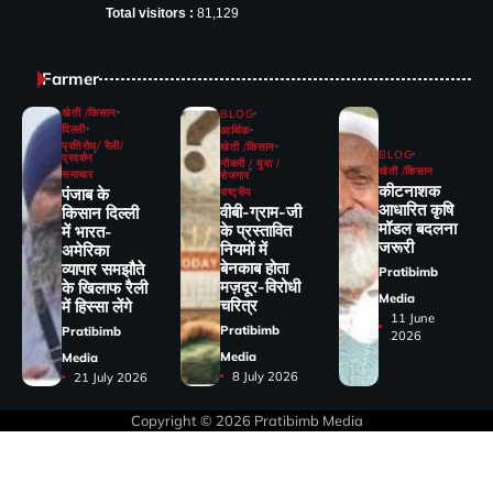
Total visitors :
81,129
Farmer
खेती /किसान
BLOG
दिल्ली
आर्थिक
प्रतिरोध/ रैली/
खेती /किसान
BLOG
प्रदर्शन
नौकरी / युवा /
खेती /किसान
समाचार
रोजगार
कीटनाशक
पंजाब के
राष्ट्रीय
आधारित कृषि
वीबी-ग्राम-जी
किसान दिल्ली
मॉडल बदलना
के प्रस्तावित
में भारत-
जरूरी
नियमों में
अमेरिका
बेनकाब होता
व्यापार समझौते
Pratibimb
मज़दूर-विरोधी
के खिलाफ रैली
Media
चरित्र
में हिस्सा लेंगे
11 June
Pratibimb
Pratibimb
2026
Media
Media
8 July 2026
21 July 2026
Copyright © 2026
Pratibimb Media