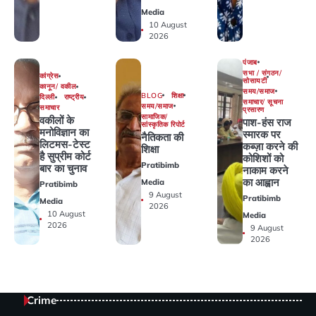
Media
10 August
2026
पंजाब
सभा / संगठन/
कांग्रेस
सोसायटी
कानून/ वकील
समय/समाज
BLOG
शिक्षा
दिल्ली
राष्ट्रीय
समाचार/ सूचना
समय/समाज
समाचार
प्रसारण
सामाजिक/
वकीलों के
पाश-हंस राज
सांस्कृतिक रिपोर्ट
मनोविज्ञान का
स्मारक पर
नैतिकता की
लिटमस-टेस्‍ट
कब्ज़ा करने की
शिक्षा
है सुप्रीम कोर्ट
कोशिशों को
Pratibimb
बार का चुनाव
नाकाम करने
का आह्वान
Media
Pratibimb
9 August
Pratibimb
Media
2026
10 August
Media
2026
9 August
2026
Crime