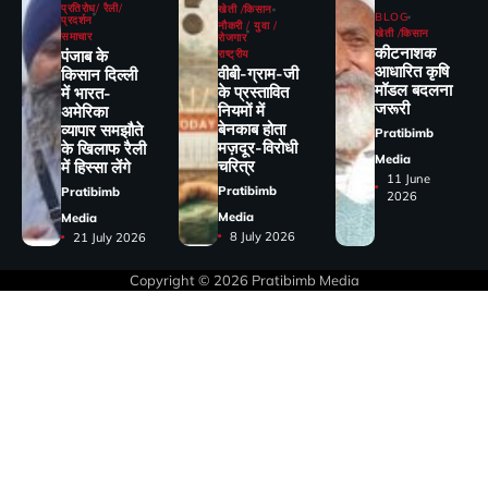
प्रतिरोध/ रैली/
खेती /किसान
BLOG
प्रदर्शन
नौकरी / युवा /
खेती /किसान
समाचार
रोजगार
कीटनाशक
पंजाब के
राष्ट्रीय
आधारित कृषि
वीबी-ग्राम-जी
किसान दिल्ली
मॉडल बदलना
के प्रस्तावित
में भारत-
जरूरी
नियमों में
अमेरिका
बेनकाब होता
व्यापार समझौते
Pratibimb
मज़दूर-विरोधी
के खिलाफ रैली
Media
चरित्र
में हिस्सा लेंगे
11 June
Pratibimb
Pratibimb
2026
Media
Media
8 July 2026
21 July 2026
Copyright © 2026
Pratibimb Media