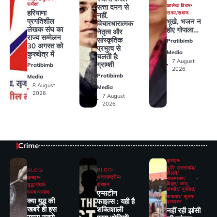
समीक्षा
आलेख विचार
सत्ता दमन से
हरियाणा
समय/समाज
नहीं,
प्रगतिशील
भूखे, भजन न
विचारधारात्मक
लेखक संघ का
होए गोपाला…
नेतृत्व और
राज्य सम्मेलन
सांस्कृतिक
Pratibimb
30 अगस्त को
प्रभुत्व से
Media
कुरुक्षेत्र में
चलती है:
7 August
ग्राम्शी
Pratibimb
2026
Pratibimb
Media
8 August
Media
2026
7 August
2026
Crime
क्राइम
यूपी/ उत्तराखंड/
BLOG
BLOG
दिल्ली/
अंतरराष्ट्रीय
क्राइम
राजस्थान/
बिहार/ जम्मू
क्राइम
युद्ध/संघर्ष
कश्मीर/ गुजरात/
एप्सटीन
समय/समाज
समाचार/ सूचना
क्या युद्ध की
फाइल्स : यही है
प्रसारण
खबरें ही इस
शक्तिशाली
नहीं रही झांसी