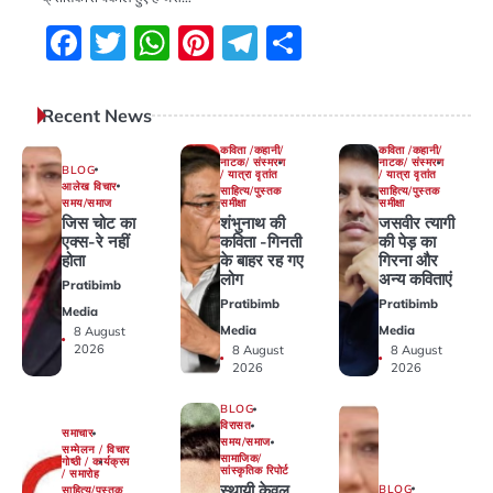
Facebook
Twitter
WhatsApp
Pinterest
Telegram
Share
Recent News
कविता /कहानी/
कविता /कहानी/
नाटक/ संस्मरण
नाटक/ संस्मरण
BLOG
/ यात्रा वृतांत
/ यात्रा वृतांत
आलेख विचार
साहित्य/पुस्तक
साहित्य/पुस्तक
समय/समाज
समीक्षा
समीक्षा
जिस चोट का
शंभुनाथ की
जसवीर त्यागी
एक्स-रे नहीं
कविता -गिनती
की पेड़ का
होता
के बाहर रह गए
गिरना और
लोग
अन्य कविताएं
Pratibimb
Pratibimb
Pratibimb
Media
Media
Media
8 August
2026
8 August
8 August
2026
2026
BLOG
विरासत
समाचार
समय/समाज
सम्मेलन / विचार
सामाजिक/
गोष्ठी / कार्यक्रम
सांस्कृतिक रिपोर्ट
/ समारोह
स्थायी केवल
BLOG
साहित्य/पुस्तक