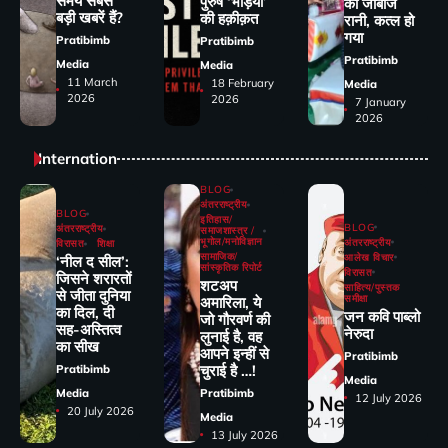
समय सबसे
पुरुष ‘भेड़ियों’
की जांंबाज
बड़ी खबरें हैं?
की हक़ीक़त
रानी, कत्‍ल हो
गया
Pratibimb
Pratibimb
Pratibimb
Media
Media
11 March
18 February
Media
2026
2026
7 January
2026
Internation
BLOG
अंतरराष्ट्रीय
BLOG
इतिहास/
BLOG
अंतरराष्ट्रीय
समाजशास्त्र /
भूगोल/मनोविज्ञान
अंतरराष्ट्रीय
विरासत
शिक्षा
सामाजिक/
आलेख विचार
‘नील द सील’:
सांस्कृतिक रिपोर्ट
विरासत
जिसने शरारतों
शटअप
साहित्य/पुस्तक
से जीता दुनिया
समीक्षा
अमारिला, ये
का दिल, दी
जन कवि पाब्लो
जो गौरवर्ण की
सह-अस्तित्व
नेरुदा
लुनाई है, वह
का सीख
आपने इन्हीं से
Pratibimb
चुराई है …!
Pratibimb
Media
Media
Pratibimb
12 July 2026
20 July 2026
Media
13 July 2026