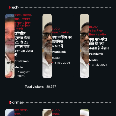
Tech
विज्ञान / तकनीक
शिक्षा
समाचार
सम्मेलन / विचार
गोष्ठी / कार्यक्रम
BLOG
/ समारोह
BLOG
आलेख विचार
तर्कशील
विज्ञान / तकनीक
विज्ञान / तकनीक
क्या ज्योतिष का
पुस्तक मेला
क्या भूत-प्रेत
वैज्ञानिक
21 से 23
होते हैं? क्या
आधार है
अगस्त तक
कहता है विज्ञान
बरनाला,पंजाब
Pratibimb
Pratibimb
में
Media
Media
Pratibimb
5 July 2026
3 July 2026
Media
7 August
2026
Total visitors :
80,757
Farmer
खेती /किसान
BLOG
दिल्ली
आर्थिक