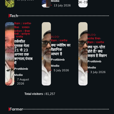
Media
13 July 2026
Tech
विज्ञान / तकनीक
शिक्षा
समाचार
सम्मेलन / विचार
गोष्ठी / कार्यक्रम
BLOG
/ समारोह
BLOG
आलेख विचार
तर्कशील
विज्ञान / तकनीक
विज्ञान / तकनीक
क्या ज्योतिष का
पुस्तक मेला
क्या भूत-प्रेत
वैज्ञानिक
21 से 23
होते हैं? क्या
आधार है
अगस्त तक
कहता है विज्ञान
बरनाला,पंजाब
Pratibimb
Pratibimb
में
Media
Media
Pratibimb
5 July 2026
3 July 2026
Media
7 August
2026
Total visitors :
81,257
Farmer