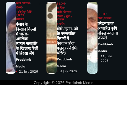
खेती /किसान
BLOG
दिल्ली
आर्थिक
प्रतिरोध/ रैली/
खेती /किसान
BLOG
प्रदर्शन
नौकरी / युवा /
खेती /किसान
समाचार
रोजगार
कीटनाशक
पंजाब के
राष्ट्रीय
आधारित कृषि
वीबी-ग्राम-जी
किसान दिल्ली
मॉडल बदलना
के प्रस्तावित
में भारत-
जरूरी
नियमों में
अमेरिका
बेनकाब होता
व्यापार समझौते
Pratibimb
मज़दूर-विरोधी
के खिलाफ रैली
Media
चरित्र
में हिस्सा लेंगे
11 June
Pratibimb
Pratibimb
2026
Media
Media
8 July 2026
21 July 2026
Copyright © 2026
Pratibimb Media