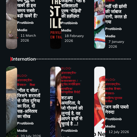
क्या युद्ध की
फाइल्स : यही है
प्रसारण
खबरें ही इस
शक्तिशाली
नहीं रही झांसी
समय सबसे
पुरुष ‘भेड़ियों’
की जांंबाज
बड़ी खबरें हैं?
की हक़ीक़त
रानी, कत्‍ल हो
गया
Pratibimb
Pratibimb
Pratibimb
Media
Media
11 March
18 February
Media
2026
2026
7 January
2026
Internation
BLOG
अंतरराष्ट्रीय
BLOG
इतिहास/
BLOG
अंतरराष्ट्रीय
समाजशास्त्र /
भूगोल/मनोविज्ञान
अंतरराष्ट्रीय
विरासत
शिक्षा
सामाजिक/
आलेख विचार
‘नील द सील’:
सांस्कृतिक रिपोर्ट
विरासत
जिसने शरारतों
शटअप
साहित्य/पुस्तक
से जीता दुनिया
समीक्षा
अमारिला, ये
का दिल, दी
जन कवि पाब्लो
जो गौरवर्ण की
सह-अस्तित्व
नेरुदा
लुनाई है, वह
का सीख
आपने इन्हीं से
Pratibimb
चुराई है …!
Pratibimb
Media
Media
Pratibimb
12 July 2026
20 July 2026