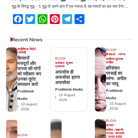
युद्ध के विरुद्ध युद्ध – 5 युद्ध तो अपने आप में एक मसला है, वह मसलों का हल क्या देगा-…
Facebook
Twitter
WhatsApp
Pinterest
Telegram
Share
Recent News
साहित्यिक रिपोर्ट
BLOG
/संगोष्ठी
विरासत
व्यंग्य
किसानों
BLOG
साहित्य/पुस्तक
मजदूरों और
समीक्षा
समाचार/ सूचना
प्रसारण
हरिशंकर
जनता की मांगों
अफसोस ही
परसाई का
को स्वीकार कर
अफसोस! इतना
व्यंग्य- अपील
उनका तुरंत
अफसोस! ‎
का जादू
समाधान करो
Pratibimb Media
Pratibimb
Pratibimb
10 August
Media
Media
2026
10 August
10 August
2026
2026
BLOG
आपदा
कविता /कहानी/
नाटक/ संस्मरण
BLOG
/ यात्रा वृतांत