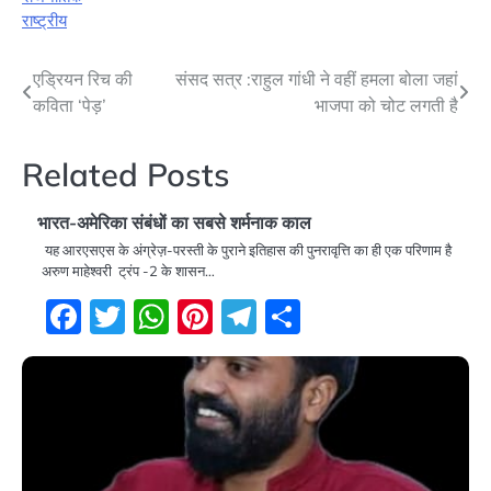
राष्ट्रीय
Post
एड्रियन रिच की
संसद सत्र :राहुल गांधी ने वहीं हमला बोला जहां
कविता ‘पेड़’
भाजपा को चोट लगती है
navigation
Related Posts
भारत-अमेरिका संबंधों का सबसे शर्मनाक काल
यह आरएसएस के अंग्रेज़-परस्ती के पुराने इतिहास की पुनरावृत्ति का ही एक परिणाम है
अरुण माहेश्वरी ट्रंप -2 के शासन…
Facebook
Twitter
WhatsApp
Pinterest
Telegram
Share