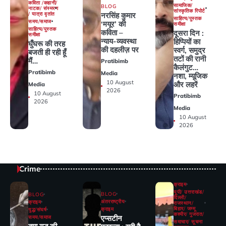
कविता /कहानी/
सामाजिक/
BLOG
नाटक/ संस्मरण
सांस्कृतिक रिपोर्ट
/ यात्रा वृतांत
नरसिंह कुमार
साहित्य/पुस्तक
समय/समाज
‘मयूर’ की
समीक्षा
साहित्य/पुस्तक
कविता –
दूसरा दिन :
समीक्षा
न्याय-व्यवस्था
हिप्पियों का
घुँघरू की तरह
की दहलीज़ पर
स्वर्ग, समुद्र
बजती ही रही हूँ
तटों की रानी
मैं…
Pratibimb
कैलंगुट…
Pratibimb
Media
नशा, म्यूजिक
10 August
और लहरें
Media
2026
10 August
Pratibimb
2026
Media
10 August
2026
Crime
क्राइम
यूपी/ उत्तराखंड/
BLOG
BLOG
दिल्ली/
अंतरराष्ट्रीय
क्राइम
राजस्थान/
बिहार/ जम्मू
क्राइम
युद्ध/संघर्ष
कश्मीर/ गुजरात/
एप्सटीन
समय/समाज
समाचार/ सूचना