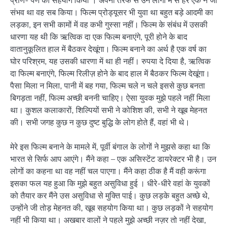
प्राण- पण का सहयोग किया । अपनी तरफ से उन लोगों में से हर एक ने जो
संभव था वह सब किया। फिल्म प्रोड्यूसर भी युवा था बहुत बड़े आदमी का
लड़का, इन सभी कामों में वह कभी गुस्सा नहीं। फिल्म के संबंध में उसकी
धारणा यह थी कि ऋत्विक दा एक फिल्म बनाएंगे, पूरी होने के बाद
वातानुकूलित हाल में बैठकर देखूंगा। फिल्म बनाने का अर्थ है एक वर्ष का
घोर परिश्रम, यह उसकी धारणा में था ही नहीं। रुपया दे दिया है, ऋत्विक
दा फिल्म बनाएंगे, फिल्म रिलीज़ होने के बाद हाल में बैठकर फिल्म देखूंगा।
पैसा मिला न मिला, पानी में बह गया, फिल्म चले न चले इससे कुछ बनता
बिगड़ता नहीं, फिल्म अच्छी बननी चाहिए। ऐसा युवक मुझे पहले नहीं मिला
था। कुशल कलाकारों, शिल्पियों सभी ने कोशिश की, सभी ने खूब मेहनत
की। सभी जगह कुछ न कुछ दुष्ट बुद्धि के लोग होते हैं, वहां भी थे।
मेरे इस फिल्म बनाने के मामले में, पूर्वी बंगाल के लोगों ने मुझसे कहा था कि
भारत से सिर्फ आप आएंगे। मैंने कहा – एक असिस्टेंट डायरेक्टर भी है। उन
लोगों का कहना था वह नहीं चल पाएगा। मैंने कहा ठीक है मैं वही करूंगा
इसका फल यह हुआ कि मुझे बहुत असुविधा हुई । धीरे-धीरे वहां के युवकों
को तैयार कर मैंने उस असुविधा से मुक्ति पाई। कुछ लड़के बहुत अच्छे थे,
उन्होंने जी तोड़ मेहनत की, खूब सहयोग किया था। कुछ लड़कों ने सहयोग
नहीं भी किया था। अखबार वालों ने पहले मुझे अच्छी नज़र तो नहीं देखा,