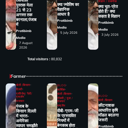
तर्कशील
विज्ञान / तकनीक
क्या ज्योतिष का
पुस्तक मेला
क्या भूत-प्रेत
वैज्ञानिक
21 से 23
होते हैं? क्या
आधार है
अगस्त तक
कहता है विज्ञान
बरनाला,पंजाब
Pratibimb
Pratibimb
में
Media
Media
Pratibimb
5 July 2026
3 July 2026
Media
7 August
2026
Total visitors :
80,832
Farmer
खेती /किसान
BLOG
दिल्ली
आर्थिक
प्रतिरोध/ रैली/
खेती /किसान
BLOG
प्रदर्शन
नौकरी / युवा /
खेती /किसान
समाचार
रोजगार
कीटनाशक
पंजाब के
राष्ट्रीय
आधारित कृषि
वीबी-ग्राम-जी
किसान दिल्ली
मॉडल बदलना
के प्रस्तावित
में भारत-
जरूरी
नियमों में
अमेरिका
बेनकाब होता
व्यापार समझौते
Pratibimb