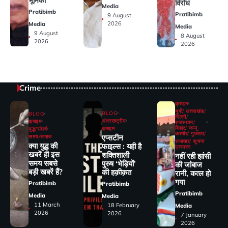
भूमिका
विरोध
Media
Pratibimb
Pratibimb
9 August
2026
Media
Media
9 August
8 August
2026
2026
Crime
क्राइम
यूपी/ उत्तराखंड/
BLOG
BLOG
दिल्ली/
अंतरराष्ट्रीय
क्राइम
राजस्थान/
बिहार/ जम्मू
क्राइम
युद्ध/संघर्ष
कश्मीर/ गुजरात/
एप्सटीन
समय/समाज
समाचार/ सूचना
क्या युद्ध की
फाइल्स : यही है
प्रसारण
खबरें ही इस
शक्तिशाली
नहीं रही झांसी
समय सबसे
पुरुष ‘भेड़ियों’
की जांंबाज
बड़ी खबरें हैं?
की हक़ीक़त
रानी, कत्‍ल हो
गया
Pratibimb
Pratibimb
Pratibimb
Media
Media
11 March
18 February
Media
2026
2026
7 January
2026