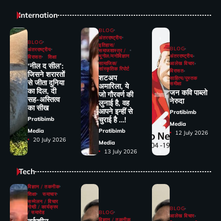
Internation
BLOG
अंतरराष्ट्रीय
BLOG
इतिहास/
BLOG
अंतरराष्ट्रीय
समाजशास्त्र /
भूगोल/मनोविज्ञान
अंतरराष्ट्रीय
विरासत
शिक्षा
सामाजिक/
आलेख विचार
‘नील द सील’:
सांस्कृतिक रिपोर्ट
विरासत
जिसने शरारतों
शटअप
साहित्य/पुस्तक
से जीता दुनिया
समीक्षा
अमारिला, ये
का दिल, दी
जन कवि पाब्लो
जो गौरवर्ण की
सह-अस्तित्व
नेरुदा
लुनाई है, वह
का सीख
आपने इन्हीं से
Pratibimb
चुराई है …!
Pratibimb
Media
Media
Pratibimb
12 July 2026
20 July 2026
Media
13 July 2026
Tech
विज्ञान / तकनीक
शिक्षा
समाचार
सम्मेलन / विचार
गोष्ठी / कार्यक्रम
BLOG
/ समारोह
BLOG
आलेख विचार
विज्ञान / तकनीक