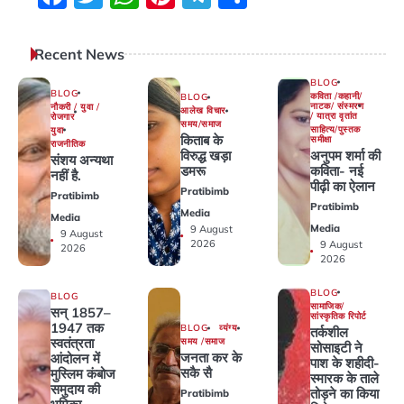
Recent News
BLOG
BLOG
कविता /कहानी/
BLOG
नाटक/ संस्मरण
नौकरी / युवा /
आलेख विचार
/ यात्रा वृतांत
रोजगार
समय/समाज
साहित्य/पुस्तक
युवा
किताब के
समीक्षा
राजनीतिक
अनुपम शर्मा की
विरुद्ध खड़ा
संशय अन्यथा
कविता- नई
डमरू
नहीं है.
पीढ़ी का ऐलान
Pratibimb
Pratibimb
Pratibimb
Media
Media
Media
9 August
9 August
2026
9 August
2026
2026
BLOG
BLOG
सामाजिक/
सन् 1857–
सांस्कृतिक रिपोर्ट
1947 तक
BLOG
व्यंग्य
तर्कशील
स्वतंत्रता
समय /समाज
सोसाइटी ने
जनता कर के
आंदोलन में
पाश के शहीदी-
सकै सै
मुस्लिम कंबोज
स्मारक के ताले
समुदाय की
तोड़ने का किया
Pratibimb