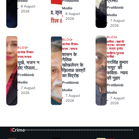
ग्राम्शी
Media
Pratibimb
8 August
Pratibimb
Media
2026
8 August
Media
2026
7 August
2026
BLOG
BLOG
कविता /कहानी/
आलेख विचार
नाटक/ संस्मरण
BLOG
/ यात्रा वृतांत
समय /समाज
आलेख विचार
साहित्य/पुस्तक
शासन के
समीक्षा
समय/समाज
नैतिक
नरसिंह कुमार
भूखे, भजन न
खोखलेपन के
‘मयूर’ की
होए गोपाला…
ख़िलाफ़ छात्रों
कविता- न्याय
Pratibimb
का विद्रोह
की गुहार
Media
Pratibimb
Pratibimb
7 August
Media
Media
2026
7 August
7 August
2026
2026
Crime