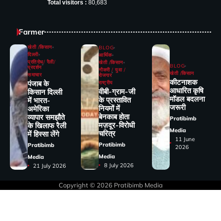
Total visitors :
80,683
Farmer
खेती /किसान
BLOG
दिल्ली
आर्थिक
प्रतिरोध/ रैली/
खेती /किसान
BLOG
प्रदर्शन
नौकरी / युवा /
खेती /किसान
समाचार
रोजगार
कीटनाशक
पंजाब के
राष्ट्रीय
आधारित कृषि
वीबी-ग्राम-जी
किसान दिल्ली
मॉडल बदलना
के प्रस्तावित
में भारत-
जरूरी
नियमों में
अमेरिका
बेनकाब होता
व्यापार समझौते
Pratibimb
मज़दूर-विरोधी
के खिलाफ रैली
Media
चरित्र
में हिस्सा लेंगे
11 June
Pratibimb
Pratibimb
2026
Media
Media
8 July 2026
21 July 2026
Copyright © 2026
Pratibimb Media