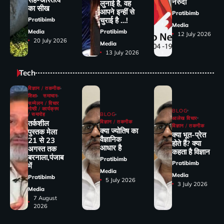
नेरुदा
लुनाई है, वह
का सीख
आपने इन्हीं से
Pratibimb
चुराई है …!
Pratibimb
Media
Media
Pratibimb
12 July 2026
20 July 2026
Media
13 July 2026
Tech
विज्ञान / तकनीक
शिक्षा
समाचार
सम्मेलन / विचार
गोष्ठी / कार्यक्रम
BLOG
/ समारोह
BLOG
आलेख विचार
तर्कशील
विज्ञान / तकनीक
विज्ञान / तकनीक
क्या ज्योतिष का
पुस्तक मेला
क्या भूत-प्रेत
वैज्ञानिक
21 से 23
होते हैं? क्या
आधार है
अगस्त तक
कहता है विज्ञान
बरनाला,पंजाब
Pratibimb
Pratibimb
में
Media
Media
Pratibimb
5 July 2026
3 July 2026
Media
7 August
2026