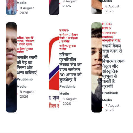
Media
8 August
Media
2026
8 August
8 August
2026
2026
BLOG
विरासत
समाचार
समय/समाज
सम्मेलन / विचार
सामाजिक/
कविता /कहानी/
गोष्ठी / कार्यक्रम
सांस्कृतिक रिपोर्ट
नाटक/ संस्मरण
/ समारोह
/ यात्रा वृतांत
स्थायी केवल
साहित्य/पुस्तक
साहित्य/पुस्तक
समीक्षा
सत्ता दमन से
समीक्षा
हरियाणा
नहीं,
जसवीर त्यागी
प्रगतिशील
विचारधारात्मक
की पेड़ का
लेखक संघ का
नेतृत्व और
गिरना और
राज्य सम्मेलन
सांस्कृतिक
अन्य कविताएं
30 अगस्त को
प्रभुत्व से
कुरुक्षेत्र में
Pratibimb
चलती है:
ग्राम्शी
Media
Pratibimb
8 August
Pratibimb
Media
2026
8 August
Media
2026
7 August
2026