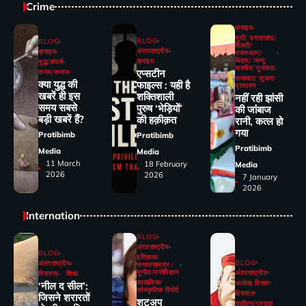
Crime
क्राइम
यूपी/ उत्तराखंड/
BLOG
BLOG
दिल्ली/
अंतरराष्ट्रीय
क्राइम
राजस्थान/
बिहार/ जम्मू
क्राइम
युद्ध/संघर्ष
कश्मीर/ गुजरात/
एप्सटीन
समय/समाज
समाचार/ सूचना
क्या युद्ध की
फाइल्स : यही है
प्रसारण
खबरें ही इस
शक्तिशाली
नहीं रही झांसी
समय सबसे
पुरुष ‘भेड़ियों’
की जांंबाज
बड़ी खबरें हैं?
की हक़ीक़त
रानी, कत्‍ल हो
गया
Pratibimb
Pratibimb
Pratibimb
Media
Media
11 March
18 February
Media
2026
2026
7 January
2026
Internation
BLOG
अंतरराष्ट्रीय
BLOG
इतिहास/
BLOG
अंतरराष्ट्रीय
समाजशास्त्र /
भूगोल/मनोविज्ञान
अंतरराष्ट्रीय
विरासत
शिक्षा
सामाजिक/
आलेख विचार
‘नील द सील’:
सांस्कृतिक रिपोर्ट
विरासत
जिसने शरारतों
शटअप
साहित्य/पुस्तक