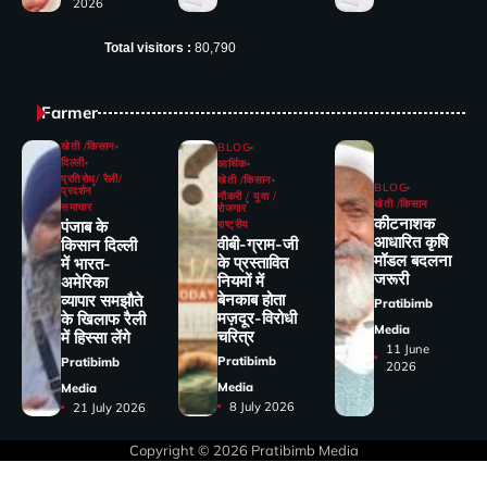
2026
Total visitors :
80,790
Farmer
खेती /किसान
BLOG
दिल्ली
आर्थिक
प्रतिरोध/ रैली/
खेती /किसान
BLOG
प्रदर्शन
नौकरी / युवा /
खेती /किसान
समाचार
रोजगार
कीटनाशक
पंजाब के
राष्ट्रीय
आधारित कृषि
वीबी-ग्राम-जी
किसान दिल्ली
मॉडल बदलना
के प्रस्तावित
में भारत-
जरूरी
नियमों में
अमेरिका
बेनकाब होता
व्यापार समझौते
Pratibimb
मज़दूर-विरोधी
के खिलाफ रैली
Media
चरित्र
में हिस्सा लेंगे
11 June
Pratibimb
Pratibimb
2026
Media
Media
8 July 2026
21 July 2026
Copyright © 2026
Pratibimb Media