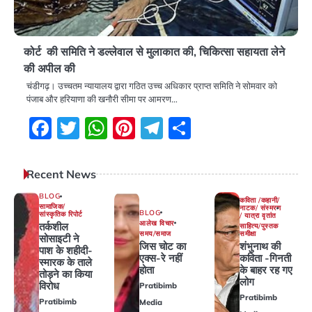
कोर्ट की समिति ने डल्लेवाल से मुलाकात की, चिकित्सा सहायता लेने
की अपील की
चंडीगढ़। उच्चतम न्यायालय द्वारा गठित उच्च अधिकार प्राप्त समिति ने सोमवार को
पंजाब और हरियाणा की खनौरी सीमा पर आमरण…
Facebook
Twitter
WhatsApp
Pinterest
Telegram
Share
Recent News
BLOG
कविता /कहानी/
सामाजिक/
नाटक/ संस्मरण
BLOG
सांस्कृतिक रिपोर्ट
/ यात्रा वृतांत
आलेख विचार
तर्कशील
साहित्य/पुस्तक
समय/समाज
समीक्षा
सोसाइटी ने
जिस चोट का
शंभुनाथ की
पाश के शहीदी-
एक्स-रे नहीं
कविता -गिनती
स्मारक के ताले
होता
के बाहर रह गए
तोड़ने का किया
लोग
विरोध
Pratibimb
Pratibimb
Pratibimb
Media