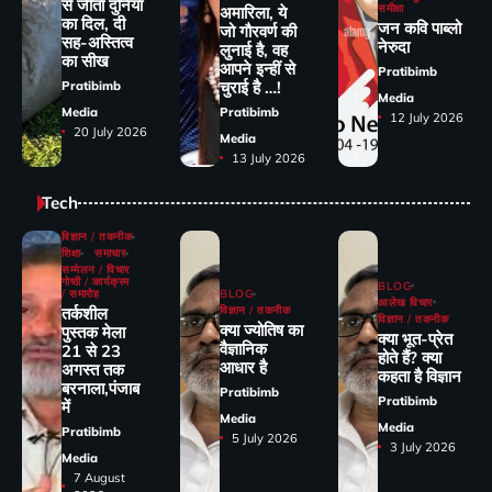
से जीता दुनिया
समीक्षा
अमारिला, ये
का दिल, दी
जन कवि पाब्लो
जो गौरवर्ण की
सह-अस्तित्व
नेरुदा
लुनाई है, वह
का सीख
आपने इन्हीं से
Pratibimb
चुराई है …!
Pratibimb
Media
Media
Pratibimb
12 July 2026
20 July 2026
Media
13 July 2026
Tech
विज्ञान / तकनीक
शिक्षा
समाचार
सम्मेलन / विचार
गोष्ठी / कार्यक्रम
BLOG
/ समारोह
BLOG
आलेख विचार
तर्कशील
विज्ञान / तकनीक
विज्ञान / तकनीक
क्या ज्योतिष का
पुस्तक मेला
क्या भूत-प्रेत
वैज्ञानिक
21 से 23
होते हैं? क्या
आधार है
अगस्त तक
कहता है विज्ञान
बरनाला,पंजाब
Pratibimb
Pratibimb
में
Media
Media
Pratibimb
5 July 2026
3 July 2026
Media
7 August