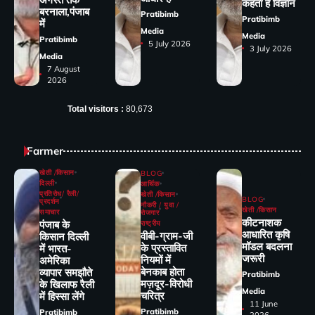
कहता है विज्ञान
बरनाला,पंजाब
Pratibimb
Pratibimb
में
Media
Media
Pratibimb
5 July 2026
3 July 2026
Media
7 August
2026
Total visitors :
80,673
Farmer
खेती /किसान
BLOG
दिल्ली
आर्थिक
प्रतिरोध/ रैली/
खेती /किसान
BLOG
प्रदर्शन
नौकरी / युवा /
खेती /किसान
समाचार
रोजगार
कीटनाशक
पंजाब के
राष्ट्रीय
आधारित कृषि
वीबी-ग्राम-जी
किसान दिल्ली
मॉडल बदलना
के प्रस्तावित
में भारत-
जरूरी
नियमों में
अमेरिका
बेनकाब होता
व्यापार समझौते
Pratibimb
मज़दूर-विरोधी
के खिलाफ रैली
Media
चरित्र
में हिस्सा लेंगे
11 June
Pratibimb
Pratibimb
2026