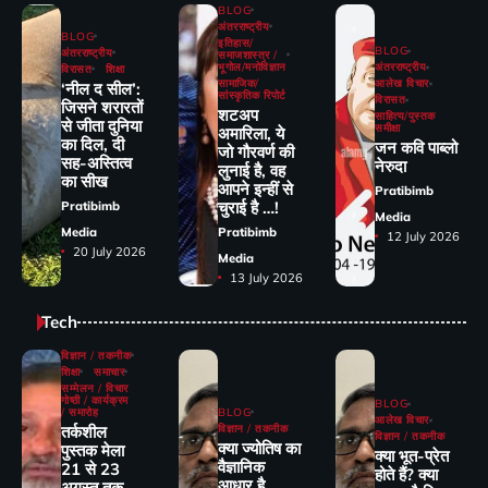
BLOG
अंतरराष्ट्रीय
BLOG
इतिहास/
BLOG
अंतरराष्ट्रीय
समाजशास्त्र /
भूगोल/मनोविज्ञान
अंतरराष्ट्रीय
विरासत
शिक्षा
सामाजिक/
आलेख विचार
‘नील द सील’:
सांस्कृतिक रिपोर्ट
विरासत
जिसने शरारतों
शटअप
साहित्य/पुस्तक
से जीता दुनिया
समीक्षा
अमारिला, ये
का दिल, दी
जन कवि पाब्लो
जो गौरवर्ण की
सह-अस्तित्व
नेरुदा
लुनाई है, वह
का सीख
आपने इन्हीं से
Pratibimb
चुराई है …!
Pratibimb
Media
Media
Pratibimb
12 July 2026
20 July 2026
Media
13 July 2026
Tech
विज्ञान / तकनीक
शिक्षा
समाचार
सम्मेलन / विचार
गोष्ठी / कार्यक्रम
BLOG
/ समारोह
BLOG
आलेख विचार
तर्कशील
विज्ञान / तकनीक
विज्ञान / तकनीक
क्या ज्योतिष का
पुस्तक मेला
क्या भूत-प्रेत
वैज्ञानिक
21 से 23
होते हैं? क्या
आधार है
अगस्त तक