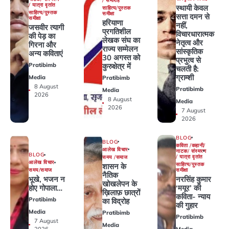
/ समारोह
/ यात्रा वृतांत
स्थायी केवल
साहित्य/पुस्तक
साहित्य/पुस्तक
समीक्षा
सत्ता दमन से
समीक्षा
हरियाणा
नहीं,
जसवीर त्यागी
प्रगतिशील
विचारधारात्मक
की पेड़ का
लेखक संघ का
नेतृत्व और
गिरना और
राज्य सम्मेलन
सांस्कृतिक
अन्य कविताएं
30 अगस्त को
प्रभुत्व से
कुरुक्षेत्र में
Pratibimb
चलती है:
ग्राम्शी
Media
Pratibimb
8 August
Pratibimb
Media
2026
8 August
Media
2026
7 August
2026
BLOG
BLOG
कविता /कहानी/
आलेख विचार
नाटक/ संस्मरण
BLOG
/ यात्रा वृतांत
समय /समाज
आलेख विचार
साहित्य/पुस्तक
शासन के
समीक्षा
समय/समाज
नैतिक
नरसिंह कुमार
भूखे, भजन न
खोखलेपन के
‘मयूर’ की
होए गोपाला…
ख़िलाफ़ छात्रों
कविता- न्याय
Pratibimb
का विद्रोह
की गुहार
Media
Pratibimb
Pratibimb
7 August
Media
Media