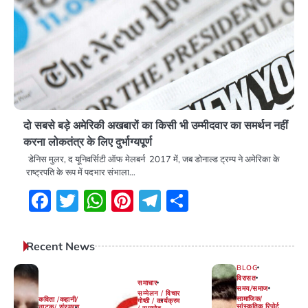
दो सबसे बड़े अमेरिकी अखबारों का किसी भी उम्मीदवार का समर्थन नहीं
करना लोकतंत्र के लिए दुर्भाग्यपूर्ण
डेनिस मुलर, द यूनिवर्सिटी ऑफ मेलबर्न 2017 में, जब डोनाल्ड ट्रम्प ने अमेरिका के
राष्ट्रपति के रूप में पदभार संभाला…
Facebook
Twitter
WhatsApp
Pinterest
Telegram
Share
Recent News
BLOG
विरासत
समाचार
समय/समाज
सम्मेलन / विचार
सामाजिक/
कविता /कहानी/
गोष्ठी / कार्यक्रम
सांस्कृतिक रिपोर्ट
नाटक/ संस्मरण