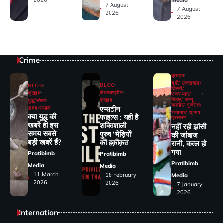
2026
7 August
7 August
2026
2026
Crime
क्राइम
यूपी/ उत्तराखंड/
BLOG
BLOG
दिल्ली/
अंतरराष्ट्रीय
क्राइम
राजस्थान/
बिहार/ जम्मू
क्राइम
युद्ध/संघर्ष
कश्मीर/ गुजरात/
एप्सटीन
समय/समाज
समाचार/ सूचना
क्या युद्ध की
फाइल्स : यही है
प्रसारण
खबरें ही इस
शक्तिशाली
नहीं रही झांसी
समय सबसे
पुरुष ‘भेड़ियों’
की जांंबाज
बड़ी खबरें हैं?
की हक़ीक़त
रानी, कत्‍ल हो
गया
Pratibimb
Pratibimb
Pratibimb
Media
Media
11 March
18 February
Media
2026
2026
7 January
2026
Internation