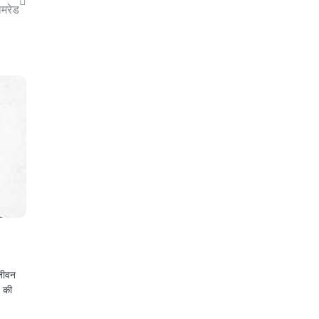
मरेड
 जीवन
ज की