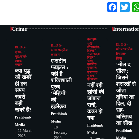
Face
Tw
Crime
Internatio
क्राइम
यूपी/
BLOG
BLOG
BLOG
उत्तराखंड/
अंतरराष्ट्रीय
अंतरराष्ट्रीय
दिल्ली/
क्राइम
विरासत
राजस्थान/
क्राइम
युद्ध/संघर्ष
बिहार/
शिक्षा
एप्सटीन
जम्मू
समय/
‘नील द
कश्मीर/
समाज
फाइल्स :
गुजरात/
क्या युद्ध
सील’:
यही है
समाचार/
की खबरें
सूचना
जिसने
शक्तिशाली
प्रसारण
ही इस
शरारतों से
नहीं रही
पुरुष
समय
जीता
झांसी की
‘भेड़ियों’
सबसे
दुनिया का
जांंबाज
की
बड़ी
दिल, दी
रानी,
हक़ीक़त
खबरें हैं?
सह-
कत्‍ल हो
Pratibimb
अस्तित्व
गया
Pratibimb
Media
का सीख
Media
Pratibimb
18
11 March
Pratibimb
February
Media
2026
2026
Media
7 January