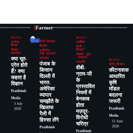
p
st
egram
Share
Farmer
BLOG
BLOG
खेती /किसान
आलेख
आर्थिक
विचार
दिल्ली
खेती /
विज्ञान /
किसान
प्रतिरोध/
तकनीक
रैली/ प्रदर्शन
नौकरी / युवा
क्या भूत-
/ रोजगार
समाचार
BLOG
राष्ट्रीय
पंजाब के
प्रेत होते
खेती /किसान
वीबी-
किसान
कीटनाशक
हैं? क्या
ग्राम-जी
दिल्ली में
आधारित
कहता है
के
भारत-
कृषि
विज्ञान
प्रस्तावित
अमेरिका
मॉडल
Pratibimb
नियमों में
व्यापार
बदलना
बेनकाब
Media
समझौते के
जरूरी
3 July
होता
खिलाफ
Pratibimb
2026
मज़दूर-
रैली में
Media
विरोधी
हिस्सा लेंगे
11 June
चरित्र
2026
Pratibimb
Pratibimb