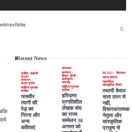
मनोरंजन/सिनेमा
Recent News
समाचार
सम्मेलन /
BLOG
विरासत
कविता /कहानी/
विचार गोष्ठी /
नाटक/
समय/समाज
कार्यक्रम /
संस्मरण /
सामाजिक/
समारोह
यात्रा वृतांत
सांस्कृतिक रिपोर्ट
साहित्य/पुस्तक
साहित्य/पुस्तक
स्थायी केवल
समीक्षा
समीक्षा
हरियाणा
जसवीर
सत्ता दमन से
प्रगतिशील
त्यागी की
नहीं,
लेखक संघ
पेड़ का
विचारधारात्मक
जबकि
का राज्य
गिरना और
नेतृत्व और
र्ष
सम्मेलन 30
अन्य
सांस्कृतिक
अगस्त को
कविताएं
प्रभुत्व से