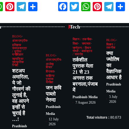
book
itter
WhatsApp
Pinterest
Telegram
Share
Facebook
Twitter
WhatsAp
Pintere
Tel
n
Tech
BLOG
विज्ञान / तकनीक
BLOG
अंतरराष्ट्रीय
शिक्षा
समाचार
विज्ञान /
इतिहास/
तकनीक
सम्मेलन / विचार
समाजशास्त्र
गोष्ठी / कार्यक्रम
/ भूगोल/
क्या
/ समारोह
मनोविज्ञान
BLOG
ज्योतिष
तर्कशील
सामाजिक/
अंतरराष्ट्रीय
सांस्कृतिक
का
आलेख
पुस्तक मेला
रिपोर्ट
विचार
शटअप
वैज्ञानिक
21 से 23
विरासत
अमारिला,
साहित्य/
आधार है
अगस्त तक
पुस्तक
ये जो
समीक्षा
बरनाला,पंजाब
Pratibimb
जन कवि
गौरवर्ण की
में
Media
पाब्लो
लुनाई है,
5 July
Pratibimb Media
नेरुदा
वह आपने
2026
7 August 2026
इन्हीं से
Pratibimb
चुराई है
Media
Total visitors :
80,673
…!
12 July
2026
Pratibimb