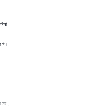
ै।
रियों
ा है।
और एक