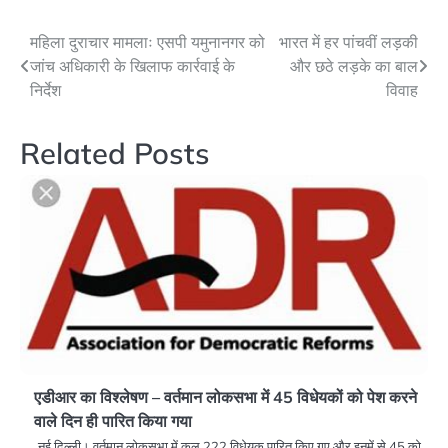
Post
महिला दुराचार मामलाः एसपी यमुनानगर को
भारत में हर पांचवीं लड़की
जांच अधिकारी के खिलाफ कार्रवाई के
और छठे लड़के का बाल
navigation
निर्देश
विवाह
Related Posts
एडीआर का विश्लेषण – वर्तमान लोकसभा में 45 विधेयकों को पेश करने
वाले दिन ही पारित किया गया
नई दिल्ली। वर्तमान लोकसभा में कुल 222 विधेयक पारित किए गए और इनमें से 45 को