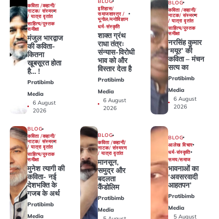
BLOG
BLOG
कविता /कहानी/
इतिहास/
कविता /कहानी/
नाटक/ संस्मरण
समाजशास्त्र /
नाटक/ संस्मरण
/ यात्रा वृतांत
भूगोल/मनोविज्ञान
/ यात्रा वृतांत
साहित्य/पुस्तक
धर्म-संस्कृति
साहित्य/पुस्तक
समीक्षा
समीक्षा
शाक्त ग्रंथ
मंजुल भारद्वाज
नरसिंह कुमार
राधा तंत्रः
की कविता-
‘मयूर’ की
संन्यास-विरोधी
कितना
कविता – मंचन
भाव को और
खूबसूरत होता
सत्य का
विस्तार देता है
है… !
Pratibimb
Pratibimb
Pratibimb
Media
Media
Media
6 August
6 August
6 August
2026
2026
2026
BLOG
BLOG
कविता /कहानी/
BLOG
नाटक/ संस्मरण
कविता /कहानी/
आलेख विचार
/ यात्रा वृतांत
नाटक/ संस्मरण
धर्म-संस्कृति
/ यात्रा वृतांत
साहित्य/पुस्तक
समय/समाज
समीक्षा
मानसून,
भावनाओं का
मुनेश त्यागी की
समुद्र और
‘अवसरवादी
कविता- नई
बदलता
आहतपन’
देशभक्ति के
कैंडोलिम
गजब के अर्थ
Pratibimb
Pratibimb
Pratibimb
Media
Media
Media
5 August
5 August