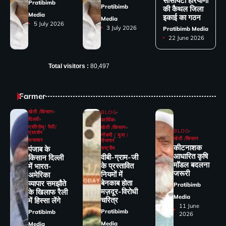
सोसायटी हरियाणा
Pratibimb
Pratibimb
की कैथल जिला
Media
इकाई का गठन
Media
5 July 2026
3 July 2026
Pratibimb Media
22 June 2026
Total visitors :
80,497
Farmer
खेती /किसान
BLOG
दिल्ली
आर्थिक
प्रतिरोध/ रैली/
खेती /किसान
BLOG
प्रदर्शन
नौकरी / युवा /
खेती /किसान
समाचार
रोजगार
कीटनाशक
पंजाब के
राष्ट्रीय
आधारित कृषि
वीबी-ग्राम-जी
किसान दिल्ली
मॉडल बदलना
के प्रस्तावित
में भारत-
जरूरी
नियमों में
अमेरिका
बेनकाब होता
व्यापार समझौते
Pratibimb
मज़दूर-विरोधी
के खिलाफ रैली
Media
चरित्र
में हिस्सा लेंगे
11 June
Pratibimb
Pratibimb
2026
Media
Media