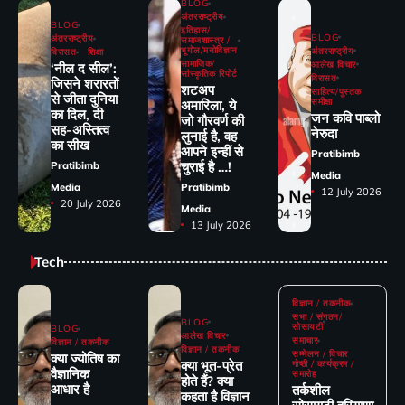
BLOG
अंतरराष्ट्रीय
BLOG
इतिहास/
BLOG
अंतरराष्ट्रीय
समाजशास्त्र /
भूगोल/मनोविज्ञान
अंतरराष्ट्रीय
विरासत
शिक्षा
सामाजिक/
आलेख विचार
‘नील द सील’:
सांस्कृतिक रिपोर्ट
विरासत
जिसने शरारतों
शटअप
साहित्य/पुस्तक
से जीता दुनिया
समीक्षा
अमारिला, ये
का दिल, दी
जन कवि पाब्लो
जो गौरवर्ण की
सह-अस्तित्व
नेरुदा
लुनाई है, वह
का सीख
आपने इन्हीं से
Pratibimb
चुराई है …!
Pratibimb
Media
Media
Pratibimb
12 July 2026
20 July 2026
Media
13 July 2026
Tech
विज्ञान / तकनीक
सभा / संगठन/
BLOG
सोसायटी
BLOG
आलेख विचार
समाचार
विज्ञान / तकनीक
विज्ञान / तकनीक
सम्मेलन / विचार
क्या ज्योतिष का
क्या भूत-प्रेत
गोष्ठी / कार्यक्रम /
वैज्ञानिक
समारोह
होते हैं? क्या
आधार है
तर्कशील
कहता है विज्ञान