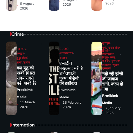
2026
6 August
2026
2026
Crime
क्राइम
यूपी/ उत्तराखंड/
BLOG
BLOG
दिल्ली/
अंतरराष्ट्रीय
क्राइम
राजस्थान/
बिहार/ जम्मू
क्राइम
युद्ध/संघर्ष
कश्मीर/ गुजरात/
एप्सटीन
समय/समाज
समाचार/ सूचना
क्या युद्ध की
फाइल्स : यही है
प्रसारण
खबरें ही इस
शक्तिशाली
नहीं रही झांसी
समय सबसे
पुरुष ‘भेड़ियों’
की जांंबाज
बड़ी खबरें हैं?
की हक़ीक़त
रानी, कत्‍ल हो
गया
Pratibimb
Pratibimb
Pratibimb
Media
Media
11 March
18 February
Media
2026
2026
7 January
2026
Internation