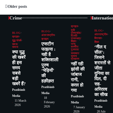
Older posts
Posts
navigation
Crime
Internatio
क्राइम
यूपी/
BLOG
BLOG
BLOG
उत्तराखंड/
अंतरराष्ट्रीय
अंतरराष्ट्रीय
दिल्ली/
क्राइम
विरासत
राजस्थान/
क्राइम
युद्ध/संघर्ष
बिहार/
शिक्षा
एप्सटीन
जम्मू
समय/
‘नील द
कश्मीर/
समाज
फाइल्स :
गुजरात/
क्या युद्ध
सील’:
यही है
समाचार/
की खबरें
सूचना
जिसने
शक्तिशाली
प्रसारण
ही इस
शरारतों से
नहीं रही
पुरुष
समय
जीता
झांसी की
‘भेड़ियों’
सबसे
दुनिया का
जांंबाज
की
बड़ी
दिल, दी
रानी,
हक़ीक़त
खबरें हैं?
सह-
कत्‍ल हो
Pratibimb
अस्तित्व
गया
Pratibimb
Media
का सीख
Media
Pratibimb
18
11 March
Pratibimb
February
Media
2026
2026
Media
7 January
2026
20 July