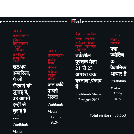
n
Tech
BLOG
विज्ञान / तकनीक
BLOG
अंतरराष्ट्रीय
शिक्षा
समाचार
विज्ञान /
इतिहास/
तकनीक
सम्मेलन / विचार
समाजशास्त्र
गोष्ठी / कार्यक्रम
/ भूगोल/
क्या
/ समारोह
मनोविज्ञान
BLOG
ज्योतिष
तर्कशील
सामाजिक/
अंतरराष्ट्रीय
सांस्कृतिक
का
आलेख
पुस्तक मेला
रिपोर्ट
विचार
शटअप
वैज्ञानिक
21 से 23
विरासत
अमारिला,
साहित्य/
आधार है
अगस्त तक
पुस्तक
ये जो
समीक्षा
बरनाला,पंजाब
Pratibimb
जन कवि
गौरवर्ण की
में
Media
पाब्लो
लुनाई है,
5 July
Pratibimb Media
नेरुदा
वह आपने
2026
7 August 2026
इन्हीं से
Pratibimb
चुराई है
Media
Total visitors :
80,653
…!
12 July
2026
Pratibimb
Media