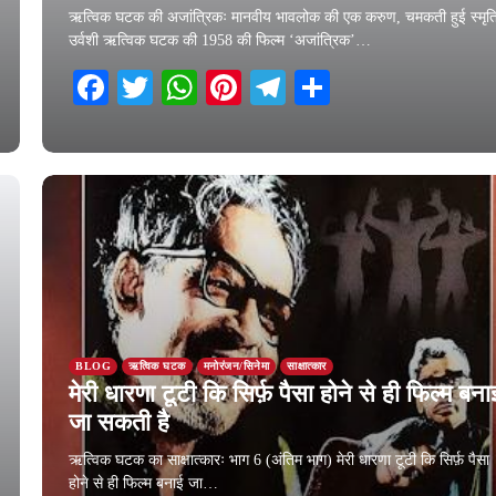
ऋत्विक घटक की अजांत्रिकः मानवीय भावलोक की एक करुण, चमकती हुई स्मृत
उर्वशी ऋत्विक घटक की 1958 की फिल्म ‘अजांत्रिक’…
Facebook
Twitter
WhatsApp
Pinterest
Telegram
Share
3 February 2026
BLOG
ऋत्विक घटक
मनोरंजन/सिनेमा
साक्षात्कार
मेरी धारणा टूटी कि सिर्फ़ पैसा होने से ही फिल्म बना
जा सकती है
ऋत्विक घटक का साक्षात्कारः भाग 6 (अंतिम भाग) मेरी धारणा टूटी कि सिर्फ़ पैसा
होने से ही फिल्म बनाई जा…