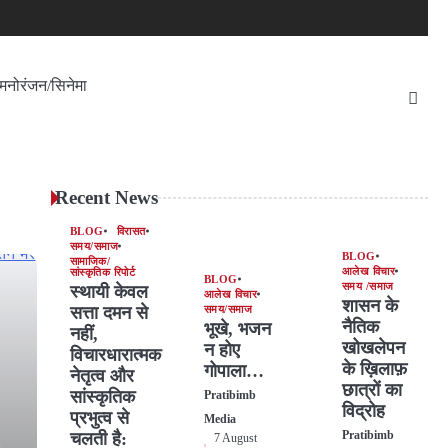
मनोरंजन/सिनेमा
Recent News
BLOG
विरासत
समय/समाज
BLOG
सामाजिक/
आलेख विचार
सांस्कृतिक रिपोर्ट
BLOG
समय /समाज
स्थायी केवल
आलेख विचार
शासन के
सत्ता दमन से
समय/समाज
नैतिक
भूखे, भजन
नहीं,
खोखलेपन
न होए
विचारधारात्मक
के ख़िलाफ़
गोपाला…
नेतृत्व और
छात्रों का
सांस्कृतिक
Pratibimb
विद्रोह
प्रभुत्व से
Media
चलती है:
Pratibimb
7 August