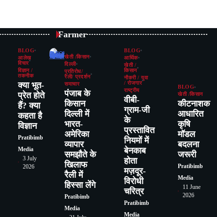
Farmer
BLOG
BLOG
खेती /किसान
आलेख
आर्थिक
विचार
दिल्ली
खेती /
विज्ञान /
किसान
प्रतिरोध/
तकनीक
रैली/ प्रदर्शन
नौकरी / युवा
क्या भूत-
/ रोजगार
समाचार
BLOG
राष्ट्रीय
पंजाब के
प्रेत होते
खेती /किसान
वीबी-
किसान
कीटनाशक
हैं? क्या
ग्राम-जी
दिल्ली में
आधारित
कहता है
के
भारत-
कृषि
विज्ञान
प्रस्तावित
अमेरिका
मॉडल
Pratibimb
नियमों में
व्यापार
बदलना
बेनकाब
Media
समझौते के
जरूरी
3 July
होता
खिलाफ
Pratibimb
2026
मज़दूर-
रैली में
Media
विरोधी
हिस्सा लेंगे
11 June
चरित्र
2026
Pratibimb
Pratibimb
Media
Media