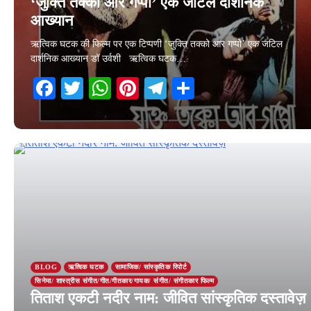
‘जुक्ति तक्को आर गप्पो’ एक जटिल दार्शनिक
आख्यान
ऋत्विक घटक की फिल्म पर एक टिप्पणी ‘जुक्ति तक्को आर गप्पो’ एक जटिल
दार्शनिक आख्यान डॉ उर्वशी ऋत्विक घटक…
Facebook
Twitter
WhatsApp
Pinterest
Telegram
Share
8 February 2026
BLOG
ऋत्विक घटक
सामाजिक/ सांस्कृतिक रिपोर्ट
सिनेमा/ शास्त्रीस संगीत/गीत/गीतकार/गायक/ संगीत/ संगीतकार फिल्म
तिताश एकटी नदीर नाम: जीवित सांस्कृतिक दस्तावेज़