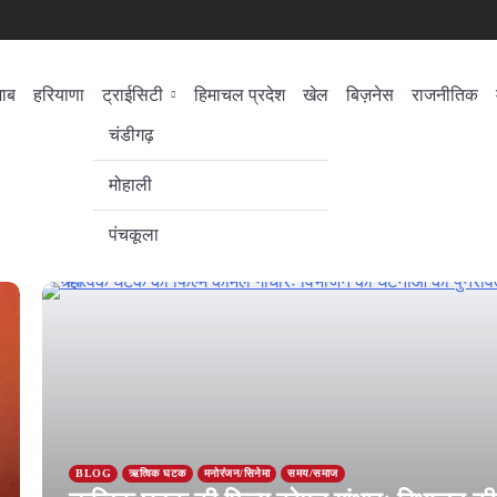
जाब
हरियाणा
ट्राईसिटी
हिमाचल प्रदेश
खेल
बिज़नेस
राजनीतिक
सेहत
लोकसभा चुनाव
चंडीगढ़
मोहाली
पंचकूला
BLOG
ऋत्विक घटक
मनोरंजन/सिनेमा
समय/समाज