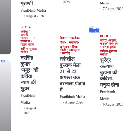
2026
ग्राम्शी
Media
7 August 2026
Pratibimb Media
7 August 2026
BLOG
कविता /
कहानी/
BLOG
नाटक/
विज्ञान / तकनीक
कविता /कहानी/
संस्मरण /
शिक्षा
समाचार
नाटक/ संस्मरण
यात्रा वृतांत
सम्मेलन / विचार
/ यात्रा वृतांत
साहित्य/पुस्तक
गोष्ठी / कार्यक्रम
साहित्य/पुस्तक
समीक्षा
/ समारोह
समीक्षा
नरसिंह
तर्कशील
सुरेंद्र
कुमार
पुस्तक मेला
कल्याण
‘मयूर’ की
21 से 23
बुटाना की
कविता-
अगस्त तक
कविता-
न्याय की
बरनाला,पंजाब
मनुष्य होना
गुहार
में
Pratibimb
Pratibimb
Pratibimb Media
Media
7 August 2026
Media
6 August 2026
7 August
2026
ी