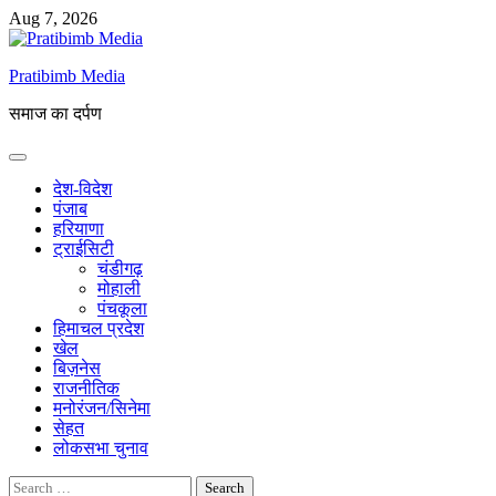
Skip
Aug 7, 2026
to
content
Pratibimb Media
समाज का दर्पण
देश-विदेश
पंजाब
हरियाणा
ट्राईसिटी
चंडीगढ़
मोहाली
पंचकूला
हिमाचल प्रदेश
खेल
बिज़नेस
राजनीतिक
मनोरंजन/सिनेमा
सेहत
लोकसभा चुनाव
Search