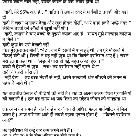
उद्देश्य केवल नंबर नहीं, बल्कि जीवन के लिए तैयार होना था
“दादी, मेरे 96% आए हैं…” नातिन ने उदास स्वर में मार्कशीट उनकी ओर बढ़ा
दी।
दादी ने चश्मा लगाकर देखा और खुश होकर बोलीं, “अरे वाह! इतने अच्छे नंबर!”
लेकिन बच्ची की आँखों में खुशी नहीं थी।
“दादी, क्लास में चार बच्चों के मुझसे ज्यादा आए हैं। शायद मुझे मनचाहा कॉलेज
न मिले।”
दादी कुछ देर उसे देखती रहीं।
फिर मुस्कुराकर बोलीं, “बेटा, जब मैं दसवीं में पास हुई थी, तब पूरे मोहल्ले में
मिठाई बंटी थी। किसी ने यह नहीं पूछा था कि कितने प्रतिशत आए हैं। सबने
बस इतना कहा था – ‘लड़की पास हो गई, बहुत अच्छा हुआ।'”
बच्ची ने हैरानी से पूछा, “सच? तब प्रतिशत नहीं पूछते थे?”
दादी ने गहरी साँस ली।
“नहीं बेटा… तब बच्चे नंबरों से नहीं, अपने संस्कारों और सीखने की लगन से
पहचाने जाते थे।”
यह बातचीत केवल दो पीढ़ियों की नहीं है। यह दो अलग-अलग शिक्षा प्रणालियों
की कहानी है। एक वह समय था जब शिक्षा का उद्देश्य जीवन को समझना था।
एक आज का समय है, जहाँ कई बार जीवन से अधिक महत्व मार्कशीट को मिल
जाता है। आज परिणाम आते ही सबसे पहला प्रश्न होता है – “कितने प्रतिशत
आए?”
99 प्रतिशत भी कई बार कम लगने लगे हैं।
99.2 और 99.6 के बीच भविष्य तय होने लगा है।