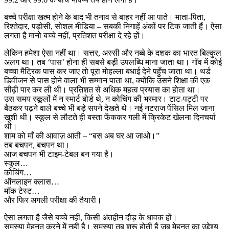
बच्चे परीक्षा खत्म होने के बाद भी तनाव से बाहर नहीं आ पाते। माता-पिता,
रिश्तेदार, पड़ोसी, सोशल मीडिया – सबकी निगाहें अंकों पर टिक जाती हैं। ऐसा
लगता है मानो बच्चे नहीं, प्रतिशत परीक्षा दे रहे हों।
लेकिन हमेशा ऐसा नहीं था। सत्तर, अस्सी और नब्बे के दशक का भारत बिल्कुल
अलग था। तब ‘पास’ होना ही सबसे बड़ी उपलब्धि माना जाता था। गाँव में कोई
बच्चा मैट्रिक पास कर जाए तो पूरा मोहल्ला बधाई देने पहुँच जाता था। थर्ड
डिवीजन से पास होने वाला भी सम्मान पाता था, क्योंकि उसने शिक्षा की एक
सीढ़ी पार कर ली थी। प्रतिशत से अधिक महत्व प्रयास का होता था।
उस समय स्कूलों में न स्मार्ट बोर्ड थे, न कोचिंग की भरमार। टाट-पट्टी पर
बैठकर पढ़ने वाले बच्चे भी बड़े सपने देखते थे। नई नटराज पेंसिल मिल जाना
खुशी थी। स्कूल से लौटते ही बस्ता फेंककर गली में क्रिकेट खेलना दिनचर्या
थी।
शाम को माँ की आवाज़ आती – “बस अब घर आ जाओ।”
तब बचपन, बचपन था।
आज बचपन भी टाइम-टेबल बन गया है।
स्कूल…
कोचिंग…
ऑनलाइन क्लास…
मॉक टेस्ट…
और फिर अगली परीक्षा की तैयारी।
ऐसा लगता है जैसे बच्चे नहीं, किसी अंतहीन दौड़ के धावक हों।
समस्या मेहनत करने में नहीं है। समस्या तब शुरू होती है जब मेहनत का उद्देश्य